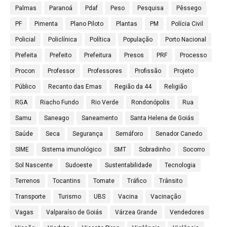
Palmas
Paranoá
Pdaf
Peso
Pesquisa
Pêssego
PF
Pimenta
Plano Piloto
Plantas
PM
Polícia Civil
Policial
Policlínica
Política
População
Porto Nacional
Prefeita
Prefeito
Prefeitura
Presos
PRF
Processo
Procon
Professor
Professores
Profissão
Projeto
Público
Recanto das Emas
Região da 44
Religião
RGA
Riacho Fundo
Rio Verde
Rondonópolis
Rua
Samu
Saneago
Saneamento
Santa Helena de Goiás
Saúde
Seca
Segurança
Semáforo
Senador Canedo
SIME
Sistema imunológico
SMT
Sobradinho
Socorro
Sol Nascente
Sudoeste
Sustentabilidade
Tecnologia
Terrenos
Tocantins
Tomate
Tráfico
Trânsito
Transporte
Turismo
UBS
Vacina
Vacinação
Vagas
Valparaíso de Goiás
Várzea Grande
Vendedores