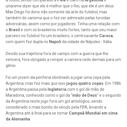
a todos, sendo comparado a
Pelé
e claro na
Argentina
é
unanime dizer que ele é melhor que o Rei, que ele é um deus.
Mas Diego foi dono não somente da arte do futebol, mas
também do carisma que o fez ser admirado pelas torcidas
adversárias, assim como por jogadores. Tinha uma relação com
o
Brasil
e com os brasileiros muito fortes, tanto que seu maior
parceiro no futebol foi um brasileiro, o centroavante
Careca
,
com quem fez dupla no
Napoli
da cidade de Nápoles - Itália.
Devido sua trajetória fora de campo com a guerra que lhe
vencera, fora obrigado a romper a carreira cedo demais para um
gênio.
Foi um jovem da periferia obstinado a jogar uma copa pela
Argentina, mas fez mais que isso
jogou quatro copas
. Em 1986
a Argentina passa pela
Inglaterra
com o gol de mão de
Maradona, conhecido como o gol da “
mão de Deus
” e o segundo
da Argentina neste jogo fora um gol antológico, sendo
considerado o mais bonito do século pela FIFA, levando a
Argentina até à final para se tornar
Campeã Mundial em cima
da Alemanha
.