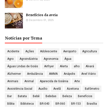
Benefícios da aveia
Dezembro 01, 2025
Notícias por Tema
Acidente
Ações
Adolescente
Aeroporto
Agricultura
Agro
Agroindústria
Agronomia
Água
Águas Lindas de Goiás
Airfryer
Alerta
alho
Alvará
Alzheimer
Ambulância
AMMA
Anápolis
Anel Viário
Animais
Animal
Aparecida de Goiânia
Arte
Assistência Social
Auxílio
Avelã
Azeitona
Bafômetro
Bar
Batata
Bebê
Bebidas
Beleza
Benefícios
Bíblia
Biblioteca
BR-040
BR-060
BR-153
Brasília