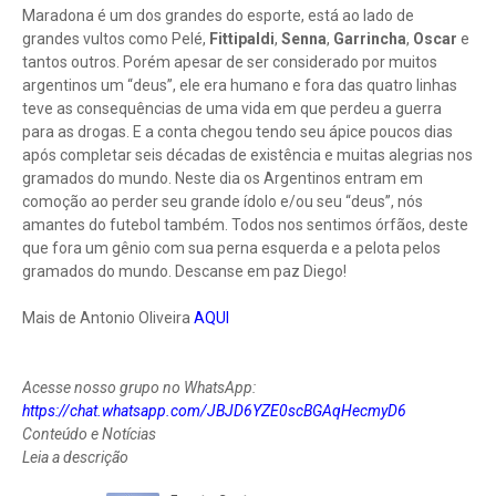
Maradona é um dos grandes do esporte, está ao lado de
grandes vultos como Pelé,
Fittipaldi
,
Senna
,
Garrincha
,
Oscar
e
tantos outros. Porém apesar de ser considerado por muitos
argentinos um “deus”, ele era humano e fora das quatro linhas
teve as consequências de uma vida em que perdeu a guerra
para as drogas. E a conta chegou tendo seu ápice poucos dias
após completar seis décadas de existência e muitas alegrias nos
gramados do mundo. Neste dia os Argentinos entram em
comoção ao perder seu grande ídolo e/ou seu “deus”, nós
amantes do futebol também. Todos nos sentimos órfãos, deste
que fora um gênio com sua perna esquerda e a pelota pelos
gramados do mundo. Descanse em paz Diego!
Mais de Antonio Oliveira
AQUI
Acesse nosso grupo no WhatsApp:
https://chat.whatsapp.com/JBJD6YZE0scBGAqHecmyD6
Conteúdo e Notícias
Leia a descrição