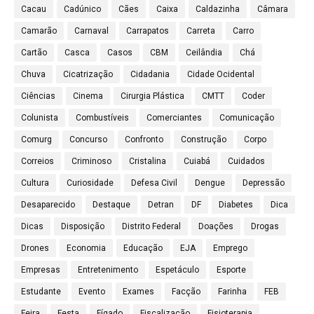
Cacau
Cadúnico
Cães
Caixa
Caldazinha
Câmara
Camarão
Carnaval
Carrapatos
Carreta
Carro
Cartão
Casca
Casos
CBM
Ceilândia
Chá
Chuva
Cicatrização
Cidadania
Cidade Ocidental
Ciências
Cinema
Cirurgia Plástica
CMTT
Coder
Colunista
Combustíveis
Comerciantes
Comunicação
Comurg
Concurso
Confronto
Construção
Corpo
Correios
Criminoso
Cristalina
Cuiabá
Cuidados
Cultura
Curiosidade
Defesa Civil
Dengue
Depressão
Desaparecido
Destaque
Detran
DF
Diabetes
Dica
Dicas
Disposição
Distrito Federal
Doações
Drogas
Drones
Economia
Educação
EJA
Emprego
Empresas
Entretenimento
Espetáculo
Esporte
Estudante
Evento
Exames
Facção
Farinha
FEB
Feira
Festa
Fígado
Fiscalização
Fisioterapia