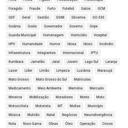
Foragido
Fraude
Furto
Futebol
Gatos
GCM
GDF
Geral
Gestão
GGIM
Glicemia
GO-330
Goiânia
Goiás
Governador
Governo
Gripe
Guarda Municipal
Homenagem
Homicídio
Hospital
HPV
Humanidade
Humor
Idosa
Idoso
Incêndio
Infraestrutura
Integrantes
Internacional
IPTU
Itumbiara
Jamelão
Jataí
Jovem
Lago Sul
Laranja
Lazer
Líder
Limão
Limpeza
Luziânia
Maracujá
Mato Grosso
Mato Grosso do Sul
Matrículas
Medicamento
Meio Ambiente
Memória
Mercado
Mineiros
Mobilização
Moradores
Morte
Moto
Motociclista
Motorista
MT
Multas
Município
Música
Mutirão
Natal
Negócios
Neurodivergência
Nota
Novo Gama
Obras
Óleo
Operação
Ossos