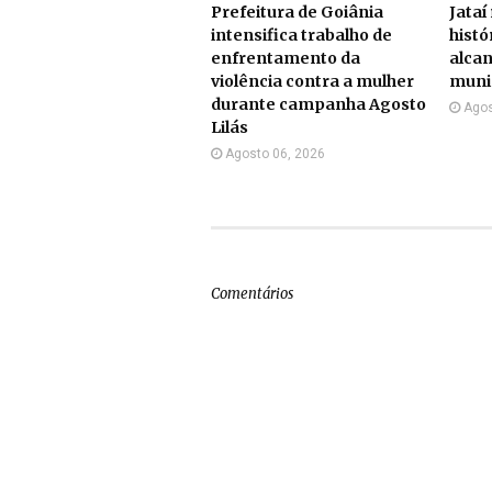
Prefeitura de Goiânia
Jataí
intensifica trabalho de
histó
enfrentamento da
alcan
violência contra a mulher
munic
durante campanha Agosto
Agos
Lilás
Agosto 06, 2026
Comentários