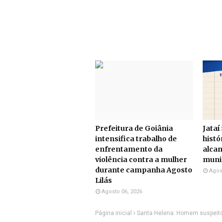
Prefeitura de Goiânia
Jataí
intensifica trabalho de
histó
enfrentamento da
alcan
violência contra a mulher
munic
durante campanha Agosto
Agos
Lilás
Agosto 06, 2026
Página inicial
Santa Helena: Homem suspeito