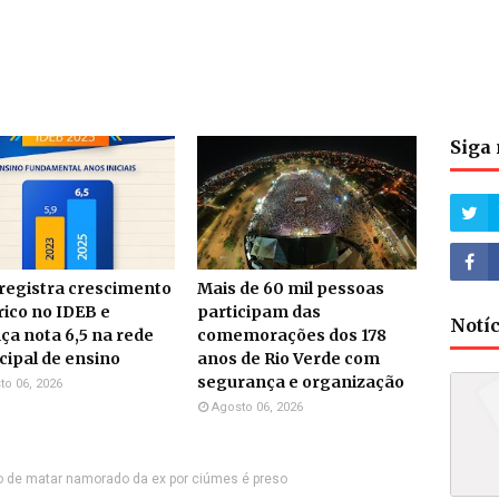
Siga 
 registra crescimento
Mais de 60 mil pessoas
rico no IDEB e
participam das
Notí
ça nota 6,5 na rede
comemorações dos 178
ipal de ensino
anos de Rio Verde com
segurança e organização
to 06, 2026
Agosto 06, 2026
 de matar namorado da ex por ciúmes é preso