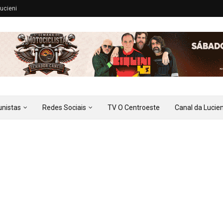
ucieni
unistas
Redes Sociais
TV O Centroeste
Canal da Lucien