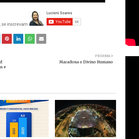
i, se inscrevam
PRÓXIMA
ld
Maradona o Divino Humano
as e