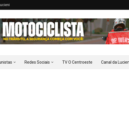
ucieni
unistas
Redes Sociais
TV O Centroeste
Canal da Lucien