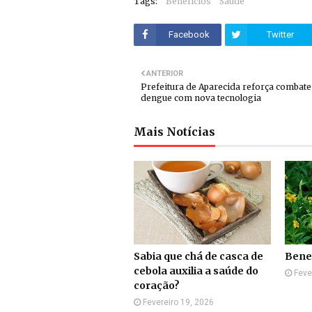
Tags:
Benefícios
Saúde
Facebook
Twitter
ANTERIOR
Prefeitura de Aparecida reforça combate
dengue com nova tecnologia
Mais Notícias
Sabia que chá de casca de
Benef
cebola auxilia a saúde do
Feve
coração?
Fevereiro 19, 2026