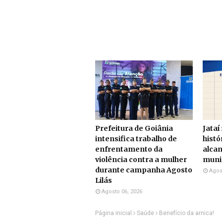
Prefeitura de Goiânia
Jataí
intensifica trabalho de
histó
enfrentamento da
alcan
violência contra a mulher
munic
durante campanha Agosto
Agos
Lilás
Agosto 06, 2026
Página inicial
Saúde
Benefício da arnica!