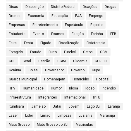
Dicas
Disposição
Distrito Federal
Doações
Drogas
Drones
Economia
Educação
EJA
Emprego
Empresas
Entretenimento
Espetáculo
Esporte
Estudante
Evento
Exames
Facção
Farinha
FEB
Feira
Festa
Fígado
Fiscalização
Fisioterapia
Foragido
Fraude
Furto
Futebol
Gatos
GCM
GDF
Geral
Gestão
GGIM
Glicemia
GO-330
Goiânia
Goiás
Governador
Governo
Gripe
Guarda Municipal
Homenagem
Homicídio
Hospital
HPV
Humanidade
Humor
Idosa
Idoso
Incêndio
Infraestrutura
Integrantes
Internacional
IPTU
Itumbiara
Jamelão
Jataí
Jovem
Lago Sul
Laranja
Lazer
Líder
Limão
Limpeza
Luziânia
Maracujá
Mato Grosso
Mato Grosso do Sul
Matrículas