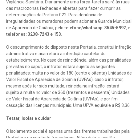
Vigilância Sanitária. Diariamente uma força-tarefa sairá às ruas
das macrozonas fechadas e abertas para fazer cumprir as
determinações da Portaria 022. Para denúncia de
irregularidades os moradores podem acionar a Guarda Municipal
de Aparecida de Goiânia, pelo
telefone/whatsapp: 3545-5992
, e
telefones: 3238-7243 e 153
.
O descumprimento do disposto nesta Portaria, constitui infração
administrativa e acarretará a interdição cautelar do
estabelecimento. No caso de reincidência, além das penalidades
previstas no caput, o infrator estará sujeito às seguintes
penalidades: multa no valor de 180 (cento e oitenta) Unidades de
Valor Fiscal de Aparecida de Goiânia (UVFAs); caso o infrator,
mesmo após ter sido multado, reincida na infração, estará
sujeito a multa no valor de 360 (trezentos e sessenta) Unidades
de Valor Fiscal de Aparecida de Goiânia (UVFAs); e por fim,
cassação das licenças municipais. Uma UFVA equivale a R$ 3,36.
Testar, isolar e cuidar
O isolamento social é apenas uma das frentes trabalhadas pela
Prefeitura no combate à pandemia. Além dele, a gestão