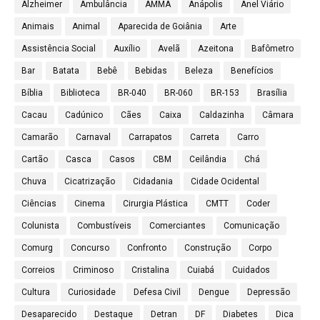
Alzheimer
Ambulância
AMMA
Anápolis
Anel Viário
Animais
Animal
Aparecida de Goiânia
Arte
Assistência Social
Auxílio
Avelã
Azeitona
Bafômetro
Bar
Batata
Bebê
Bebidas
Beleza
Benefícios
Bíblia
Biblioteca
BR-040
BR-060
BR-153
Brasília
Cacau
Cadúnico
Cães
Caixa
Caldazinha
Câmara
Camarão
Carnaval
Carrapatos
Carreta
Carro
Cartão
Casca
Casos
CBM
Ceilândia
Chá
Chuva
Cicatrização
Cidadania
Cidade Ocidental
Ciências
Cinema
Cirurgia Plástica
CMTT
Coder
Colunista
Combustíveis
Comerciantes
Comunicação
Comurg
Concurso
Confronto
Construção
Corpo
Correios
Criminoso
Cristalina
Cuiabá
Cuidados
Cultura
Curiosidade
Defesa Civil
Dengue
Depressão
Desaparecido
Destaque
Detran
DF
Diabetes
Dica