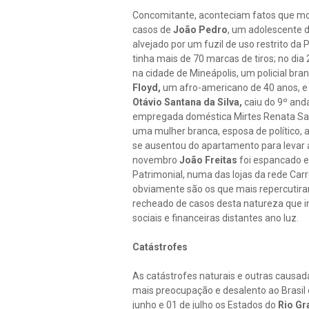
Concomitante, aconteciam fatos que m
casos de
João Pedro
, um adolescente 
alvejado por um fuzil de uso restrito da 
tinha mais de 70 marcas de tiros; no dia
na cidade de Mineápolis, um policial bra
Floyd,
um afro-americano de 40 anos, e
Otávio Santana da Silva,
caiu do 9º anda
empregada doméstica Mirtes Renata Sant
uma mulher branca, esposa de político, 
se ausentou do apartamento para levar a 
novembro
João Freitas
foi espancado e
Patrimonial, numa das lojas da rede Car
obviamente são os que mais repercutira
recheado de casos desta natureza que 
sociais e financeiras distantes ano luz.
Catástrofes
As catástrofes naturais e outras caus
mais preocupação e desalento ao Brasil
junho e 01 de julho os Estados do
Rio Gr