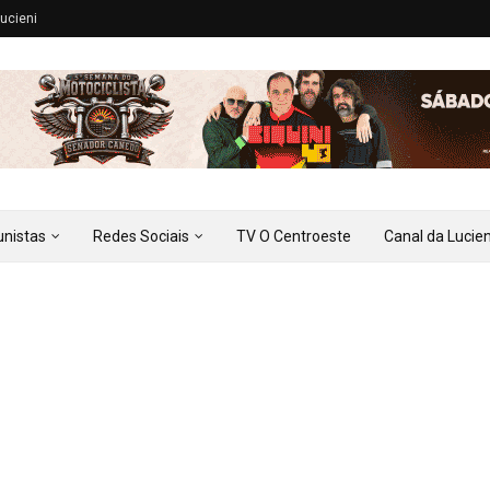
ucieni
unistas
Redes Sociais
TV O Centroeste
Canal da Lucien