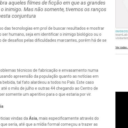
embra aqueles filmes de ficção em que as grandes
 o inimigo. Mas não somente, tivemos os ranços
nesta conjuntura
o das tecnologias em prol de buscar resultados e mostrar
ser humano, seja em identificar o inimigo biológico ou o
no de desafios pelas dificuldades marcantes, porém há de se
blemas técnicos de fabricação e envasamento numa
causando apreensão da população quanto as notícias em
 bebida, tal fato alardeou a todos no País. Este caso
até o mês de julho e outras 44 chegando ao Centro de
 ser somente um aperitivo para o que estaria por vir.
ia
ticias vindas da
Ásia
, mais especificamente através do
e seria, até que a mídia formal começou a trazer as