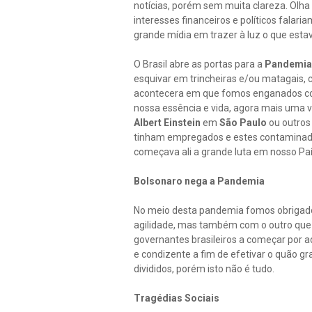
notícias, porém sem muita clareza. Olh
interesses financeiros e políticos falar
grande mídia em trazer à luz o que est
O Brasil abre as portas para a
Pandemia
esquivar em trincheiras e/ou matagais, c
acontecera em que fomos enganados co
nossa essência e vida, agora mais uma 
Albert Einstein
em
São Paulo
ou outros 
tinham empregados e estes contaminado
começava ali a grande luta em nosso Paí
Bolsonaro nega a Pandemia
No meio desta pandemia fomos obrigados
agilidade, mas também com o outro que
governantes brasileiros a começar por a
e condizente a fim de efetivar o quão g
divididos, porém isto não é tudo.
Tragédias Sociais