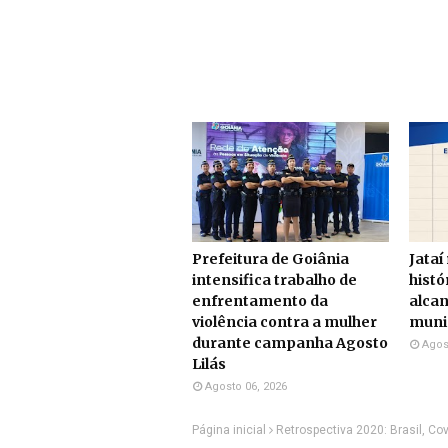
Prefeitura de Goiânia
Jataí
intensifica trabalho de
histó
enfrentamento da
alcan
violência contra a mulher
munic
durante campanha Agosto
Agos
Lilás
Agosto 06, 2026
Página inicial
Retrospectiva 2020: Brasil, Cov