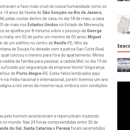
ostravam a face mais cruel de nossa humanidade como os
de 14 anos da favela de
São Gonçalo no Rio de Janeiro
,
PM, pelas costas dentro de casa, no dia 18 de maio, a casa
 25 de maio nos
Estados Unidos
no Estado de Minnesota,
nco se ajoelha por 8 minutos sobre o pescoço de
George
 o mata; em 02 de junho um menino de 05 anos,
Miguel
r de um edifício no centro de
Recife
-PE, filho da
Insc
ana de Souza foi deixado com a patroa Sari Corte Real,
a qual colocou o menino para fora do apartamento. Mirtes
cadela da família para passear, a cadela Mel; no dia 19 de
 sufocado por seguranças da empresa Vector Segurança
refour de
Porto Alegre
-RS. Estes fatos lembrados aqui
m na mídia nacional e internacional, porém tivemos um ano
indigna a nós seres da mesma raça, embora com condições
adas pelo homem aconteceram e repercutiram trazendo
 e no mundo. Nas 24 horas compreendidas entre 30 de
ande do Sul, Santa Catarina
e
Paraná
foram acometidos