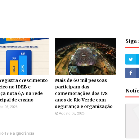
Siga 
 registra crescimento
Mais de 60 mil pessoas
rico no IDEB e
participam das
Notí
ça nota 6,5 na rede
comemorações dos 178
ipal de ensino
anos de Rio Verde com
segurança e organização
to 06, 2026
Agosto 06, 2026
id-19 e a Ignorância