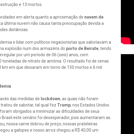
estruição e 13 mortos.
oridades em alerta quanto a aproximação de
nuvem de
ta última nuvem não causa tanta preocupação devida a
des distâncias.
demia e lidar com políticos negacionistas que sabotavam a
uma explosão num dos armazéns do
porto de Beirute
, tendo
irregular por um período de 06 (seis) anos, com
 toneladas de nitrato de amônia. O resultado foi de cenas
 10 km em que deixaram em torno de 150 mortos e 6 mil
ndemia
ravés das medidas de
lockdown
, as quais não foram
ratou de sabotar, tal qual fez
Trump
, nos Estados Unidos.
oram obrigados a minimizar as dificuldades de seus
o Brasil este cenário foi desesperador, pois aumentaram as
ou, nossa carne dobrou de preço, nossas prateleiras
chegou a galopes e nosso arroz chegou a R$ 40,00 um