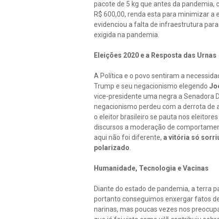
pacote de 5 kg que antes da pandemia, c
R$ 600,00, renda esta para minimizar a 
evidenciou a falta de infraestrutura pa
exigida na pandemia.
Eleições 2020 e a Resposta das Urnas
A Política e o povo sentiram a necessida
Trump e seu negacionismo elegendo
Jo
vice-presidente uma negra a Senadora
negacionismo perdeu com a derrota de a
o eleitor brasileiro se pauta nos eleito
discursos a moderação de comportament
aqui não foi diferente,
a vitória só sorr
polarizado
.
Humanidade, Tecnologia e Vacinas
Diante do estado de pandemia, a terra p
portanto conseguimos enxergar fatos d
narinas, mas poucas vezes nos preocupa