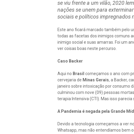
se viu frente a um vilão, 2020 l
nações se unem para exterminar
sociais e políticos impregnados 
Este ano ficará marcado também pelo us
todas as facetas dos inimigos comuns ao 
inimigo social e suas amarras. Foi um a
ver coisas boas neste percurso.
Caso Backer
Aqui no
Brasil
começamos o ano com pro
cervejaria de
Minas Gerais
, a Backer, 
janeiro sobre intoxicação por consumo da
culminou com nove (09) pessoas mortas 
terapia Intensiva (CTI). Mas isso parecia
A Pandemia é negada pela Grande Míd
Devido a tecnologia começamos a ver no
Whatsapp, mas não entendíamos bem o qu