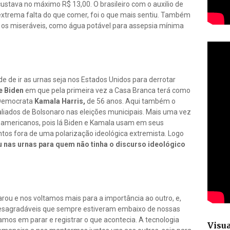
ustava no máximo R$ 13,00. O brasileiro com o auxilio de
extrema falta do que comer, foi o que mais sentiu. Também
ra os miseráveis, como água potável para assepsia mínima
de de ir as urnas seja nos Estados Unidos para derrotar
e Biden
em que pela primeira vez a Casa Branca terá como
 Democrata
Kamala Harris,
de 56 anos. Aqui também o
liados de Bolsonaro nas eleições municipais. Mais uma vez
res americanos, pois lá Biden e Kamala usam em seus
os fora de uma polarização ideológica extremista. Logo
iu nas urnas para quem não tinha o discurso ideológico
arou e nos voltamos mais para a importância ao outro, e,
esagradáveis que sempre estiveram embaixo de nossas
mos em parar e registrar o que acontecia. A tecnologia
Visua