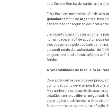
pelo Ciclone Bomba deixando rastro de d
Em julho e em novembro o Sul deixa aut
gafanhotos
vinda da
Argentina
, mas es
espécie não conseguir se deslocar a gran
E enquanto lutávamos para conter a pan
humanidade, em 04 de agosto, houve 
sido ocasionada pelo depósito de forma 
consentimento das autoridades, de 2.750
de guerra no local e destruição por até
feridos.
A Miserabilidade do Brasileiro na Pa
Com a pandemia veio o desemprego, at
cumpridas como deveria, pois Bolsonaro t
Mas ambos na contramão de suas falas f
cidadãos com o
auxilio-emergencial
. N
exportações de alimentos, o dólar dispar
ficaram mais caras, em que a inflação 