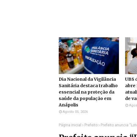
Dia Nacional da Vigilância
UBS d
Sanitária destaca trabalho
abre 
essencial na proteção da
atual
saúde da população em
de v
Anápolis
Agos
Agosto 05, 2026
Página inicial
Prefeito
Prefeito anuncia “Lo