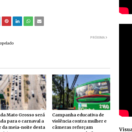
PRÓXIMA
ropelado
ida Mato Grosso será
Campanha educativa de
da para o carnaval a
violência contra mulher e
r da meia-noite desta
câmeras reforçam
Visua