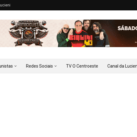
ucieni
unistas
Redes Sociais
TV O Centroeste
Canal da Lucien