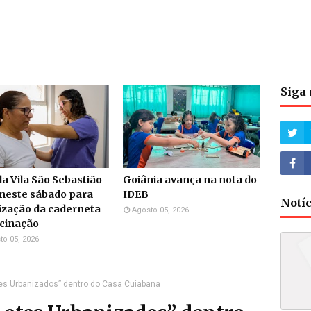
Siga 
a Vila São Sebastião
Goiânia avança na nota do
neste sábado para
IDEB
Notí
ização da caderneta
Agosto 05, 2026
acinação
to 05, 2026
tes Urbanizados” dentro do Casa Cuiabana