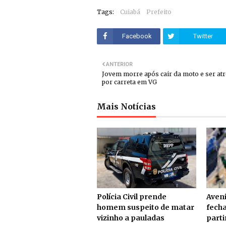
Tags:
Cuiabá
Prefeito
Facebook
Twitter
ANTERIOR
Jovem morre após cair da moto e ser at
por carreta em VG
Mais Notícias
Polícia Civil prende
Aven
homem suspeito de matar
fecha
vizinho a pauladas
parti