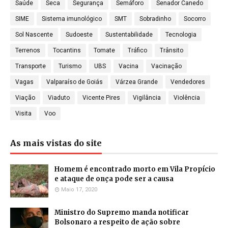
Saúde
Seca
Segurança
Semáforo
Senador Canedo
SIME
Sistema imunológico
SMT
Sobradinho
Socorro
Sol Nascente
Sudoeste
Sustentabilidade
Tecnologia
Terrenos
Tocantins
Tomate
Tráfico
Trânsito
Transporte
Turismo
UBS
Vacina
Vacinação
Vagas
Valparaíso de Goiás
Várzea Grande
Vendedores
Viação
Viaduto
Vicente Pires
Vigilância
Violência
Visita
Voo
As mais vistas do site
Homem é encontrado morto em Vila Propício
e ataque de onça pode ser a causa
Maio 17, 2020
Ministro do Supremo manda notificar
Bolsonaro a respeito de ação sobre