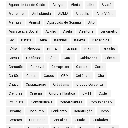
Águas Lindas de Goiás
Airfryer
Alerta
alho
Alvará
Alzheimer
Ambulância
AMMA
Anápolis
Anel Viário
Animais
Animal
Aparecida de Goiânia
Arte
Assistência Social
Auxílio
Avelã
Azeitona
Bafômetro
Bar
Batata
Bebê
Bebidas
Beleza
Benefícios
Bíblia
Biblioteca
BR-040
BR-060
BR-153
Brasília
Cacau
Cadúnico
Cães
Caixa
Caldazinha
Câmara
Camarão
Carnaval
Carrapatos
Carreta
Carro
Cartão
Casca
Casos
CBM
Ceilândia
Chá
Chuva
Cicatrização
Cidadania
Cidade Ocidental
Ciências
Cinema
Cirurgia Plástica
CMTT
Coder
Colunista
Combustíveis
Comerciantes
Comunicação
Comurg
Concurso
Confronto
Construção
Corpo
Correios
Criminoso
Cristalina
Cuiabá
Cuidados