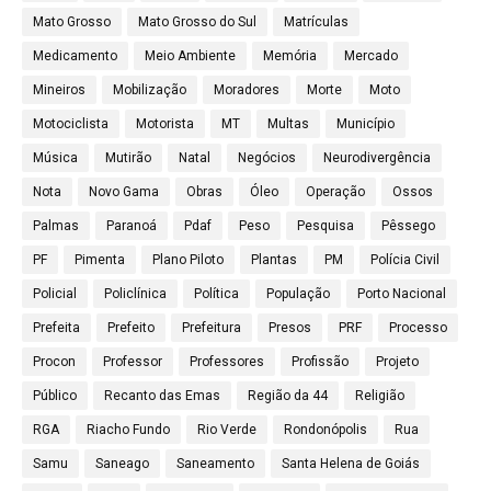
Mato Grosso
Mato Grosso do Sul
Matrículas
Medicamento
Meio Ambiente
Memória
Mercado
Mineiros
Mobilização
Moradores
Morte
Moto
Motociclista
Motorista
MT
Multas
Município
Música
Mutirão
Natal
Negócios
Neurodivergência
Nota
Novo Gama
Obras
Óleo
Operação
Ossos
Palmas
Paranoá
Pdaf
Peso
Pesquisa
Pêssego
PF
Pimenta
Plano Piloto
Plantas
PM
Polícia Civil
Policial
Policlínica
Política
População
Porto Nacional
Prefeita
Prefeito
Prefeitura
Presos
PRF
Processo
Procon
Professor
Professores
Profissão
Projeto
Público
Recanto das Emas
Região da 44
Religião
RGA
Riacho Fundo
Rio Verde
Rondonópolis
Rua
Samu
Saneago
Saneamento
Santa Helena de Goiás