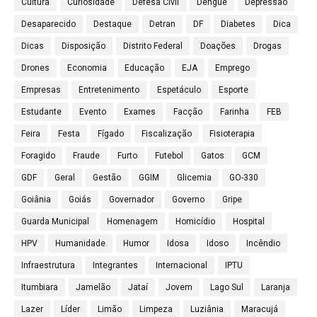
Cultura
Curiosidade
Defesa Civil
Dengue
Depressão
Desaparecido
Destaque
Detran
DF
Diabetes
Dica
Dicas
Disposição
Distrito Federal
Doações
Drogas
Drones
Economia
Educação
EJA
Emprego
Empresas
Entretenimento
Espetáculo
Esporte
Estudante
Evento
Exames
Facção
Farinha
FEB
Feira
Festa
Fígado
Fiscalização
Fisioterapia
Foragido
Fraude
Furto
Futebol
Gatos
GCM
GDF
Geral
Gestão
GGIM
Glicemia
GO-330
Goiânia
Goiás
Governador
Governo
Gripe
Guarda Municipal
Homenagem
Homicídio
Hospital
HPV
Humanidade
Humor
Idosa
Idoso
Incêndio
Infraestrutura
Integrantes
Internacional
IPTU
Itumbiara
Jamelão
Jataí
Jovem
Lago Sul
Laranja
Lazer
Líder
Limão
Limpeza
Luziânia
Maracujá