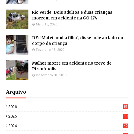
Rio Verde: Dois adultos e duas crianças
morrem em acidente na GO-174
Maio 18, 2020
DF: “Matei minha filha”, disse mãe ao lado do
corpo da criança
Fevereiro 13, 2020
Mulher morre em acidente no trevo de
Pirenópolis
Dezembro 31, 2019
Arquivo
2026
81
3
2025
13
21
2024
40
1