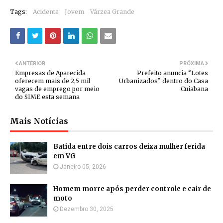
Tags:
Acidente
Jovem
Várzea Grande
ANTERIOR
PRÓXIMA
Empresas de Aparecida
Prefeito anuncia “Lotes
oferecem mais de 2,5 mil
Urbanizados” dentro do Casa
vagas de emprego por meio
Cuiabana
do SIME esta semana
Mais Notícias
Batida entre dois carros deixa mulher ferida
em VG
Janeiro 05, 2026
Homem morre após perder controle e cair de
moto
Dezembro 30, 2025