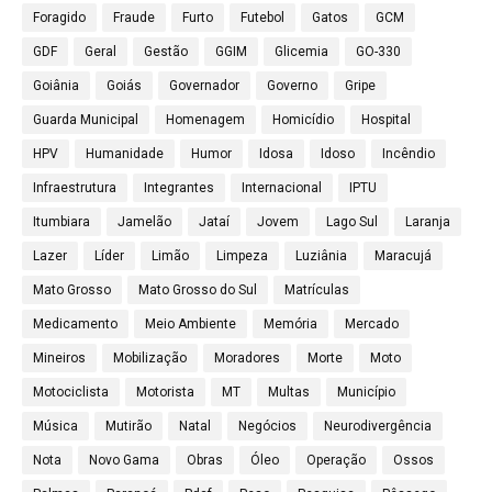
Foragido
Fraude
Furto
Futebol
Gatos
GCM
GDF
Geral
Gestão
GGIM
Glicemia
GO-330
Goiânia
Goiás
Governador
Governo
Gripe
Guarda Municipal
Homenagem
Homicídio
Hospital
HPV
Humanidade
Humor
Idosa
Idoso
Incêndio
Infraestrutura
Integrantes
Internacional
IPTU
Itumbiara
Jamelão
Jataí
Jovem
Lago Sul
Laranja
Lazer
Líder
Limão
Limpeza
Luziânia
Maracujá
Mato Grosso
Mato Grosso do Sul
Matrículas
Medicamento
Meio Ambiente
Memória
Mercado
Mineiros
Mobilização
Moradores
Morte
Moto
Motociclista
Motorista
MT
Multas
Município
Música
Mutirão
Natal
Negócios
Neurodivergência
Nota
Novo Gama
Obras
Óleo
Operação
Ossos