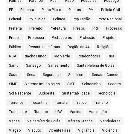
Palmas
Paranoá
Pdaf
Peso
Pesquisa
Pêssego
PF
Pimenta
Plano Piloto
Plantas
PM
Polícia Civil
Policial
Policlínica
Política
População
Porto Nacional
Prefeita
Prefeito
Prefeitura
Presos
PRF
Processo
Procon
Professor
Professores
Profissão
Projeto
Público
Recanto das Emas
Região da 44
Religião
RGA
Riacho Fundo
Rio Verde
Rondonópolis
Rua
Samu
Saneago
Saneamento
Santa Helena de Goiás
Saúde
Seca
Segurança
Semáforo
Senador Canedo
SIME
Sistema imunológico
SMT
Sobradinho
Socorro
Sol Nascente
Sudoeste
Sustentabilidade
Tecnologia
Terrenos
Tocantins
Tomate
Tráfico
Trânsito
Transporte
Turismo
UBS
Vacina
Vacinação
Vagas
Valparaíso de Goiás
Várzea Grande
Vendedores
Viação
Viaduto
Vicente Pires
Vigilância
Violência