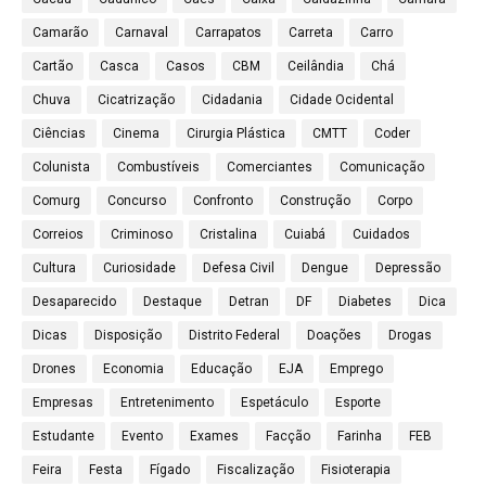
Camarão
Carnaval
Carrapatos
Carreta
Carro
Cartão
Casca
Casos
CBM
Ceilândia
Chá
Chuva
Cicatrização
Cidadania
Cidade Ocidental
Ciências
Cinema
Cirurgia Plástica
CMTT
Coder
Colunista
Combustíveis
Comerciantes
Comunicação
Comurg
Concurso
Confronto
Construção
Corpo
Correios
Criminoso
Cristalina
Cuiabá
Cuidados
Cultura
Curiosidade
Defesa Civil
Dengue
Depressão
Desaparecido
Destaque
Detran
DF
Diabetes
Dica
Dicas
Disposição
Distrito Federal
Doações
Drogas
Drones
Economia
Educação
EJA
Emprego
Empresas
Entretenimento
Espetáculo
Esporte
Estudante
Evento
Exames
Facção
Farinha
FEB
Feira
Festa
Fígado
Fiscalização
Fisioterapia