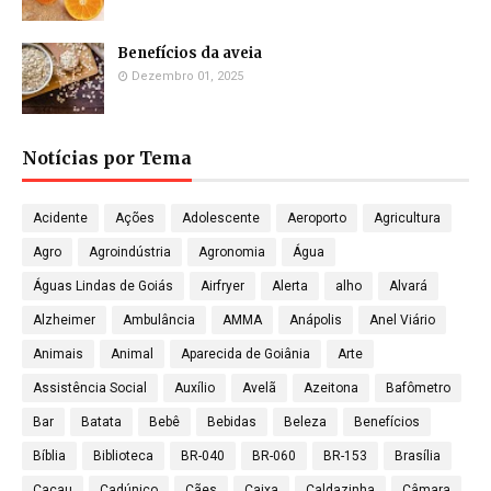
Benefícios da aveia
Dezembro 01, 2025
Notícias por Tema
Acidente
Ações
Adolescente
Aeroporto
Agricultura
Agro
Agroindústria
Agronomia
Água
Águas Lindas de Goiás
Airfryer
Alerta
alho
Alvará
Alzheimer
Ambulância
AMMA
Anápolis
Anel Viário
Animais
Animal
Aparecida de Goiânia
Arte
Assistência Social
Auxílio
Avelã
Azeitona
Bafômetro
Bar
Batata
Bebê
Bebidas
Beleza
Benefícios
Bíblia
Biblioteca
BR-040
BR-060
BR-153
Brasília
Cacau
Cadúnico
Cães
Caixa
Caldazinha
Câmara