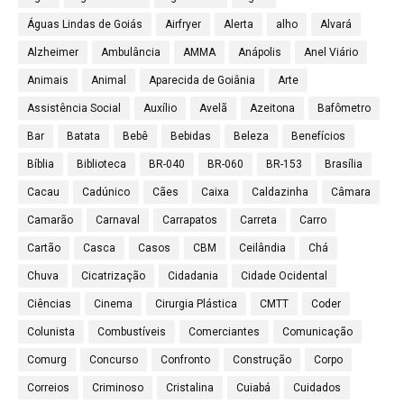
Águas Lindas de Goiás
Airfryer
Alerta
alho
Alvará
Alzheimer
Ambulância
AMMA
Anápolis
Anel Viário
Animais
Animal
Aparecida de Goiânia
Arte
Assistência Social
Auxílio
Avelã
Azeitona
Bafômetro
Bar
Batata
Bebê
Bebidas
Beleza
Benefícios
Bíblia
Biblioteca
BR-040
BR-060
BR-153
Brasília
Cacau
Cadúnico
Cães
Caixa
Caldazinha
Câmara
Camarão
Carnaval
Carrapatos
Carreta
Carro
Cartão
Casca
Casos
CBM
Ceilândia
Chá
Chuva
Cicatrização
Cidadania
Cidade Ocidental
Ciências
Cinema
Cirurgia Plástica
CMTT
Coder
Colunista
Combustíveis
Comerciantes
Comunicação
Comurg
Concurso
Confronto
Construção
Corpo
Correios
Criminoso
Cristalina
Cuiabá
Cuidados