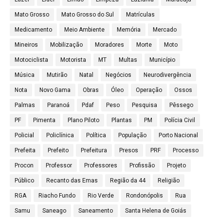
Mato Grosso
Mato Grosso do Sul
Matrículas
Medicamento
Meio Ambiente
Memória
Mercado
Mineiros
Mobilização
Moradores
Morte
Moto
Motociclista
Motorista
MT
Multas
Município
Música
Mutirão
Natal
Negócios
Neurodivergência
Nota
Novo Gama
Obras
Óleo
Operação
Ossos
Palmas
Paranoá
Pdaf
Peso
Pesquisa
Pêssego
PF
Pimenta
Plano Piloto
Plantas
PM
Polícia Civil
Policial
Policlínica
Política
População
Porto Nacional
Prefeita
Prefeito
Prefeitura
Presos
PRF
Processo
Procon
Professor
Professores
Profissão
Projeto
Público
Recanto das Emas
Região da 44
Religião
RGA
Riacho Fundo
Rio Verde
Rondonópolis
Rua
Samu
Saneago
Saneamento
Santa Helena de Goiás