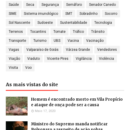
Saúde
Seca
Segurança
Semáforo
Senador Canedo
SIME
Sistema imunológico
SMT
Sobradinho
Socorro
Sol Nascente
Sudoeste
Sustentabilidade
Tecnologia
Terrenos
Tocantins
Tomate
Tráfico
Trânsito
Transporte
Turismo
UBS
Vacina
Vacinação
Vagas
Valparaíso de Goiás
Várzea Grande
Vendedores
Viação
Viaduto
Vicente Pires
Vigilância
Violência
Visita
Voo
As mais vistas do site
Homem é encontrado morto em Vila Propício
e ataque de onça pode ser a causa
Maio 17, 2020
Ministro do Supremo manda notificar
Bolsonaro a respeito de ação sobre