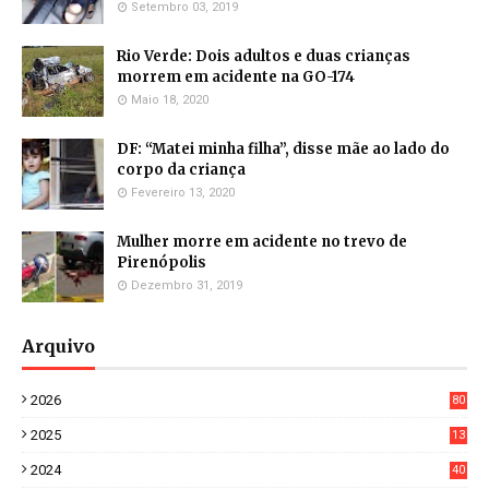
Setembro 03, 2019
Rio Verde: Dois adultos e duas crianças
morrem em acidente na GO-174
Maio 18, 2020
DF: “Matei minha filha”, disse mãe ao lado do
corpo da criança
Fevereiro 13, 2020
Mulher morre em acidente no trevo de
Pirenópolis
Dezembro 31, 2019
Arquivo
2026
80
4
2025
13
21
2024
40
1