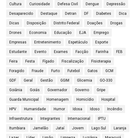
Cultura
Curiosidade
Defesa Civil
Dengue
Depressão
Desaparecido
Destaque
Detran
DF
Diabetes
Dica
Dicas
Disposição
Distrito Federal
Doações
Drogas
Drones
Economia
Educação
EJA
Emprego
Empresas
Entretenimento
Espetáculo
Esporte
Estudante
Evento
Exames
Facção
Farinha
FEB
Feira
Festa
Fígado
Fiscalização
Fisioterapia
Foragido
Fraude
Furto
Futebol
Gatos
GCM
GDF
Geral
Gestão
GGIM
Glicemia
GO-330
Goiânia
Goiás
Governador
Governo
Gripe
Guarda Municipal
Homenagem
Homicídio
Hospital
HPV
Humanidade
Humor
Idosa
Idoso
Incêndio
Infraestrutura
Integrantes
Internacional
IPTU
Itumbiara
Jamelão
Jataí
Jovem
Lago Sul
Laranja
Lazer
Líder
Limão
Limpeza
Luziânia
Maracujá