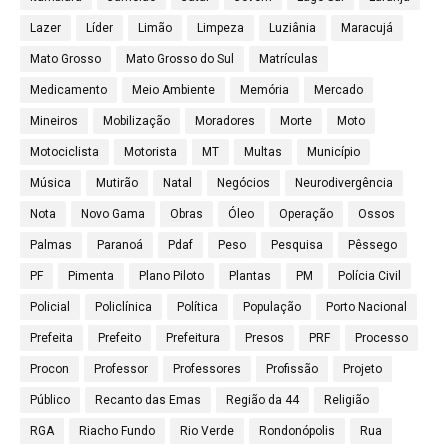
Lazer
Líder
Limão
Limpeza
Luziânia
Maracujá
Mato Grosso
Mato Grosso do Sul
Matrículas
Medicamento
Meio Ambiente
Memória
Mercado
Mineiros
Mobilização
Moradores
Morte
Moto
Motociclista
Motorista
MT
Multas
Município
Música
Mutirão
Natal
Negócios
Neurodivergência
Nota
Novo Gama
Obras
Óleo
Operação
Ossos
Palmas
Paranoá
Pdaf
Peso
Pesquisa
Pêssego
PF
Pimenta
Plano Piloto
Plantas
PM
Polícia Civil
Policial
Policlínica
Política
População
Porto Nacional
Prefeita
Prefeito
Prefeitura
Presos
PRF
Processo
Procon
Professor
Professores
Profissão
Projeto
Público
Recanto das Emas
Região da 44
Religião
RGA
Riacho Fundo
Rio Verde
Rondonópolis
Rua