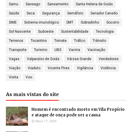
Samu
Saneago
Saneamento
Santa Helena de Goiás
Saúde
Seca
Segurança
Semáforo
Senador Canedo
SIME
Sistema imunológico
SMT
Sobradinho
Socorro
Sol Nascente
Sudoeste
Sustentabilidade
Tecnologia
Terrenos
Tocantins
Tomate
Tráfico
Trânsito
Transporte
Turismo
UBS
Vacina
Vacinação
Vagas
Valparaíso de Goiás
Várzea Grande
Vendedores
Viação
Viaduto
Vicente Pires
Vigilância
Violência
Visita
Voo
As mais vistas do site
Homem é encontrado morto em Vila Propício
e ataque de onça pode ser a causa
Maio 17, 2020