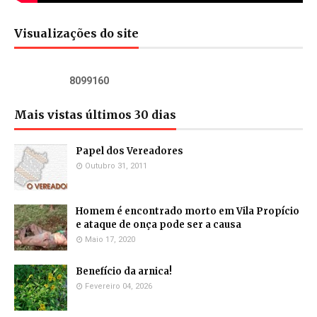
Visualizações do site
8
0
9
9
1
6
0
Mais vistas últimos 30 dias
Papel dos Vereadores
Outubro 31, 2011
Homem é encontrado morto em Vila Propício
e ataque de onça pode ser a causa
Maio 17, 2020
Benefício da arnica!
Fevereiro 04, 2026