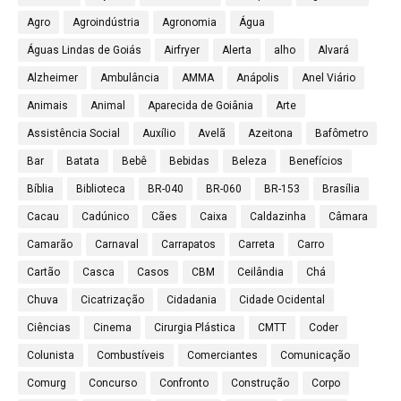
Agro
Agroindústria
Agronomia
Água
Águas Lindas de Goiás
Airfryer
Alerta
alho
Alvará
Alzheimer
Ambulância
AMMA
Anápolis
Anel Viário
Animais
Animal
Aparecida de Goiânia
Arte
Assistência Social
Auxílio
Avelã
Azeitona
Bafômetro
Bar
Batata
Bebê
Bebidas
Beleza
Benefícios
Bíblia
Biblioteca
BR-040
BR-060
BR-153
Brasília
Cacau
Cadúnico
Cães
Caixa
Caldazinha
Câmara
Camarão
Carnaval
Carrapatos
Carreta
Carro
Cartão
Casca
Casos
CBM
Ceilândia
Chá
Chuva
Cicatrização
Cidadania
Cidade Ocidental
Ciências
Cinema
Cirurgia Plástica
CMTT
Coder
Colunista
Combustíveis
Comerciantes
Comunicação
Comurg
Concurso
Confronto
Construção
Corpo