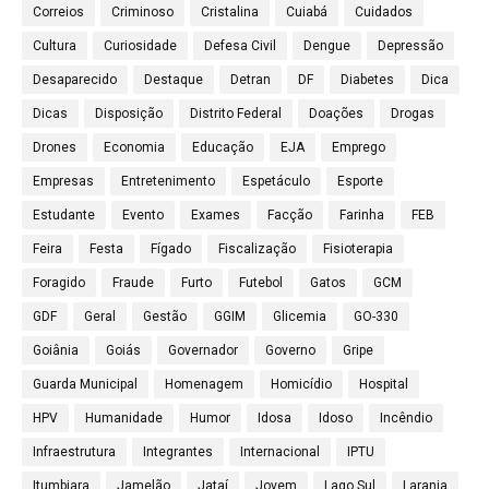
Correios
Criminoso
Cristalina
Cuiabá
Cuidados
Cultura
Curiosidade
Defesa Civil
Dengue
Depressão
Desaparecido
Destaque
Detran
DF
Diabetes
Dica
Dicas
Disposição
Distrito Federal
Doações
Drogas
Drones
Economia
Educação
EJA
Emprego
Empresas
Entretenimento
Espetáculo
Esporte
Estudante
Evento
Exames
Facção
Farinha
FEB
Feira
Festa
Fígado
Fiscalização
Fisioterapia
Foragido
Fraude
Furto
Futebol
Gatos
GCM
GDF
Geral
Gestão
GGIM
Glicemia
GO-330
Goiânia
Goiás
Governador
Governo
Gripe
Guarda Municipal
Homenagem
Homicídio
Hospital
HPV
Humanidade
Humor
Idosa
Idoso
Incêndio
Infraestrutura
Integrantes
Internacional
IPTU
Itumbiara
Jamelão
Jataí
Jovem
Lago Sul
Laranja