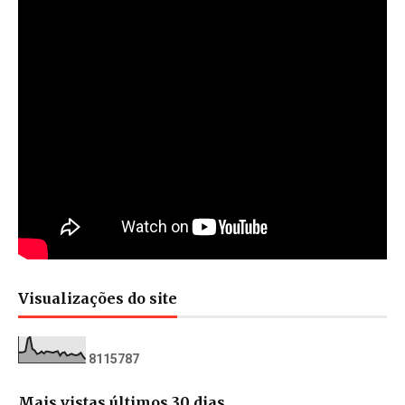
Visualizações do site
8
1
1
5
7
8
7
Mais vistas últimos 30 dias