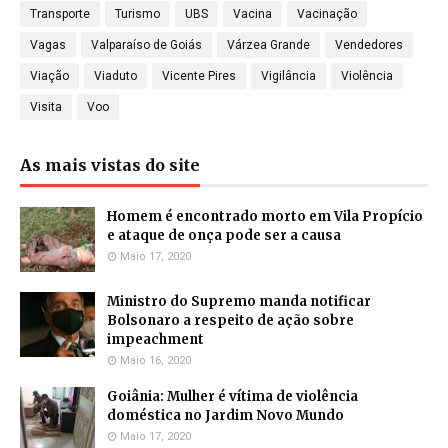
Transporte
Turismo
UBS
Vacina
Vacinação
Vagas
Valparaíso de Goiás
Várzea Grande
Vendedores
Viação
Viaduto
Vicente Pires
Vigilância
Violência
Visita
Voo
As mais vistas do site
Homem é encontrado morto em Vila Propício
e ataque de onça pode ser a causa
Maio 17, 2020
Ministro do Supremo manda notificar
Bolsonaro a respeito de ação sobre
impeachment
Maio 16, 2020
Goiânia: Mulher é vítima de violência
doméstica no Jardim Novo Mundo
Maio 17, 2020