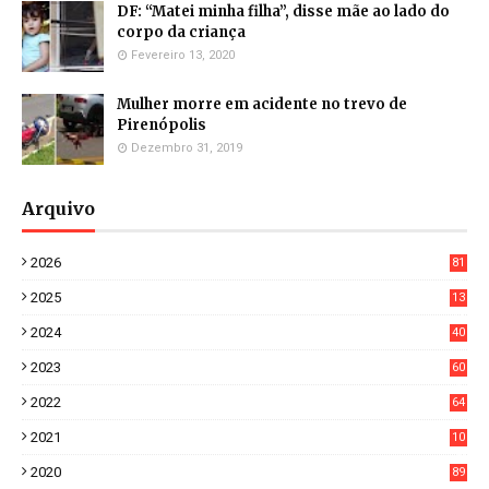
DF: “Matei minha filha”, disse mãe ao lado do
corpo da criança
Fevereiro 13, 2020
Mulher morre em acidente no trevo de
Pirenópolis
Dezembro 31, 2019
Arquivo
2026
81
3
2025
13
21
2024
40
1
2023
60
8
2022
64
7
2021
10
38
2020
89