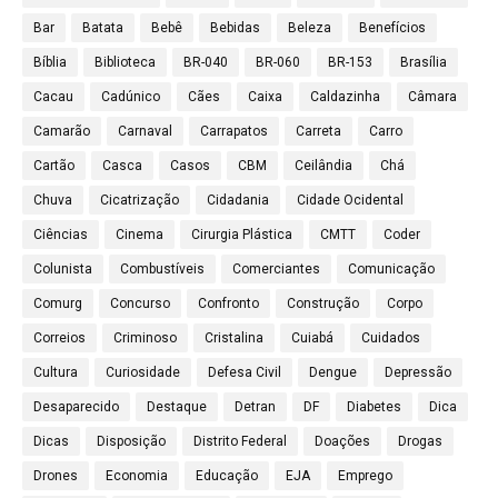
Bar
Batata
Bebê
Bebidas
Beleza
Benefícios
Bíblia
Biblioteca
BR-040
BR-060
BR-153
Brasília
Cacau
Cadúnico
Cães
Caixa
Caldazinha
Câmara
Camarão
Carnaval
Carrapatos
Carreta
Carro
Cartão
Casca
Casos
CBM
Ceilândia
Chá
Chuva
Cicatrização
Cidadania
Cidade Ocidental
Ciências
Cinema
Cirurgia Plástica
CMTT
Coder
Colunista
Combustíveis
Comerciantes
Comunicação
Comurg
Concurso
Confronto
Construção
Corpo
Correios
Criminoso
Cristalina
Cuiabá
Cuidados
Cultura
Curiosidade
Defesa Civil
Dengue
Depressão
Desaparecido
Destaque
Detran
DF
Diabetes
Dica
Dicas
Disposição
Distrito Federal
Doações
Drogas
Drones
Economia
Educação
EJA
Emprego