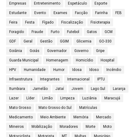
Empresas
Entretenimento
Espetáculo
Esporte
Estudante
Evento
Exames
Facção
Farinha
FEB
Feira
Festa
Fígado
Fiscalização
Fisioterapia
Foragido
Fraude
Furto
Futebol
Gatos
GCM
GDF
Geral
Gestão
GGIM
Glicemia
GO-330
Goiânia
Goiás
Governador
Governo
Gripe
Guarda Municipal
Homenagem
Homicídio
Hospital
HPV
Humanidade
Humor
Idosa
Idoso
Incêndio
Infraestrutura
Integrantes
Internacional
IPTU
Itumbiara
Jamelão
Jataí
Jovem
Lago Sul
Laranja
Lazer
Líder
Limão
Limpeza
Luziânia
Maracujá
Mato Grosso
Mato Grosso do Sul
Matrículas
Medicamento
Meio Ambiente
Memória
Mercado
Mineiros
Mobilização
Moradores
Morte
Moto
Motociclista
Motorista
MT
Multas
Município