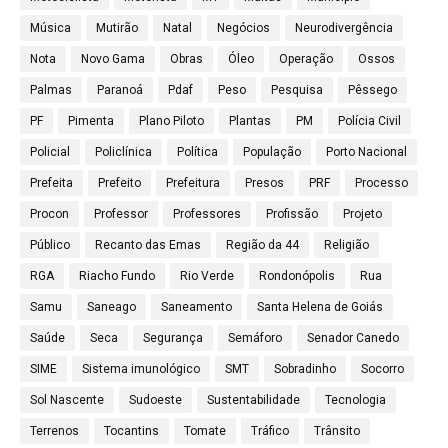
Música
Mutirão
Natal
Negócios
Neurodivergência
Nota
Novo Gama
Obras
Óleo
Operação
Ossos
Palmas
Paranoá
Pdaf
Peso
Pesquisa
Pêssego
PF
Pimenta
Plano Piloto
Plantas
PM
Polícia Civil
Policial
Policlínica
Política
População
Porto Nacional
Prefeita
Prefeito
Prefeitura
Presos
PRF
Processo
Procon
Professor
Professores
Profissão
Projeto
Público
Recanto das Emas
Região da 44
Religião
RGA
Riacho Fundo
Rio Verde
Rondonópolis
Rua
Samu
Saneago
Saneamento
Santa Helena de Goiás
Saúde
Seca
Segurança
Semáforo
Senador Canedo
SIME
Sistema imunológico
SMT
Sobradinho
Socorro
Sol Nascente
Sudoeste
Sustentabilidade
Tecnologia
Terrenos
Tocantins
Tomate
Tráfico
Trânsito