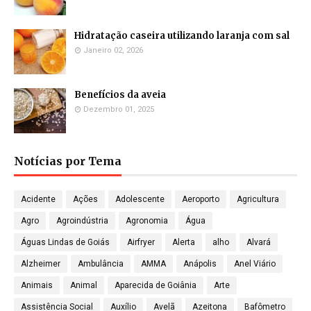
Hidratação caseira utilizando laranja com sal
Janeiro 02, 2026
Benefícios da aveia
Dezembro 01, 2025
Notícias por Tema
Acidente
Ações
Adolescente
Aeroporto
Agricultura
Agro
Agroindústria
Agronomia
Água
Águas Lindas de Goiás
Airfryer
Alerta
alho
Alvará
Alzheimer
Ambulância
AMMA
Anápolis
Anel Viário
Animais
Animal
Aparecida de Goiânia
Arte
Assistência Social
Auxílio
Avelã
Azeitona
Bafômetro