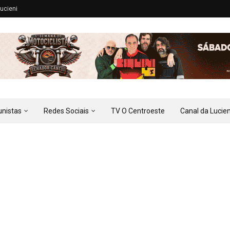
ucieni
unistas
Redes Sociais
TV O Centroeste
Canal da Lucien