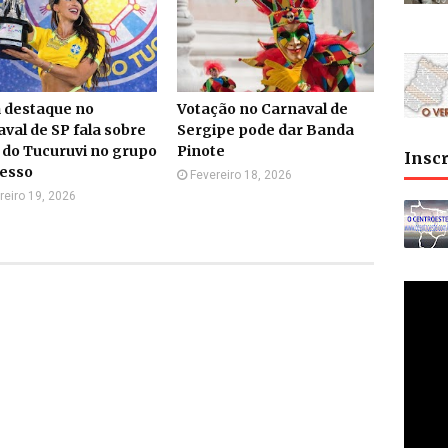
 destaque no
Votação no Carnaval de
val de SP fala sobre
Sergipe pode dar Banda
o do Tucuruvi no grupo
Pinote
Insc
cesso
Fevereiro 18, 2026
reiro 19, 2026