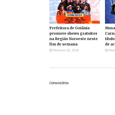
Prefeitura de Goiânia
Musa
promove shows gratuitos
Carna
na Região Noroeste neste
títul
fim de semana
de a
Fevereiro 20, 2026
Feve
Comentários