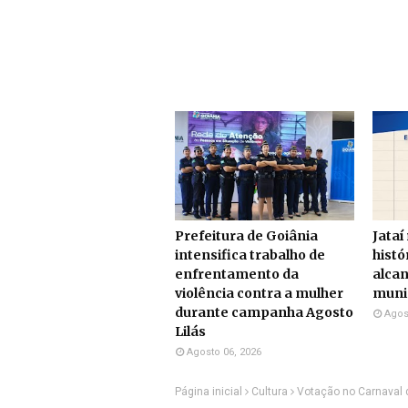
Prefeitura de Goiânia
Jataí
intensifica trabalho de
histó
enfrentamento da
alcan
violência contra a mulher
munic
durante campanha Agosto
Agos
Lilás
Agosto 06, 2026
Página inicial
Cultura
Votação no Carnaval 