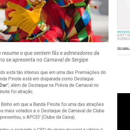
e resume o que sentem fãs e admiradores da
o se apresenta no Carnaval de Sergipe
ado está tão intenso que em uma das Premiações do
Banda Pinote está em disparada como Destaque
 Dar
", além de Destaque na Prévia de Carnaval no
ote foi atração.
e Binho em que a Banda Pinote foi uma das atrações
s mais votados e o Destaque de Carnaval de Clube
presentou, o APCEF (Clube da Caixa).
adou e segundo o CEO do grupo musical a vitória é