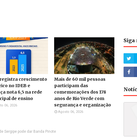
Siga 
 registra crescimento
Mais de 60 mil pessoas
rico no IDEB e
participam das
Notí
ça nota 6,5 na rede
comemorações dos 178
ipal de ensino
anos de Rio Verde com
segurança e organização
to 06, 2026
Agosto 06, 2026
de Sergipe pode dar Banda Pinote