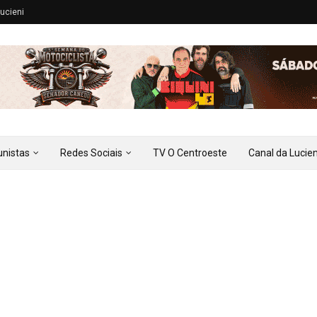
ucieni
unistas
Redes Sociais
TV O Centroeste
Canal da Lucien