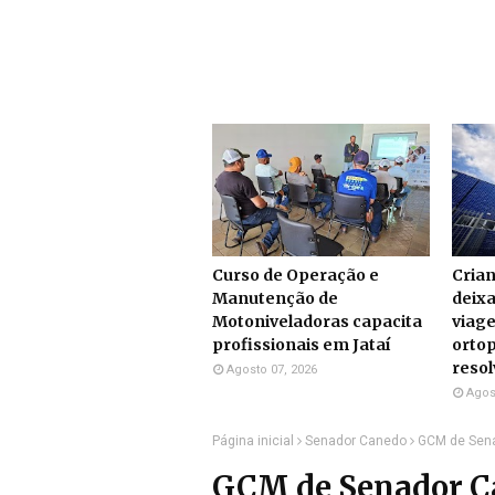
Curso de Operação e
Cria
Manutenção de
deix
Motoniveladoras capacita
viag
profissionais em Jataí
ortop
resol
Agosto 07, 2026
Agos
Página inicial
Senador Canedo
GCM de Sena
GCM de Senador C