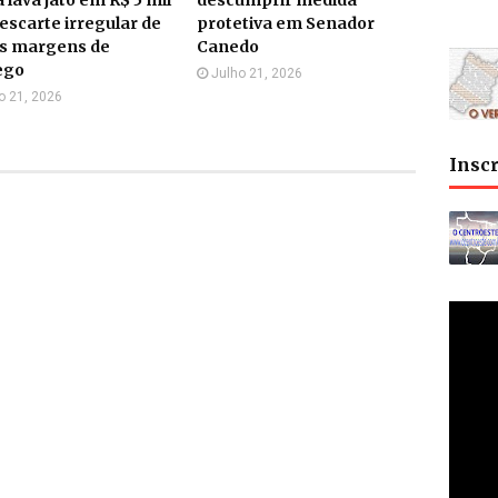
escarte irregular de
protetiva em Senador
às margens de
Canedo
ego
Julho 21, 2026
o 21, 2026
Insc