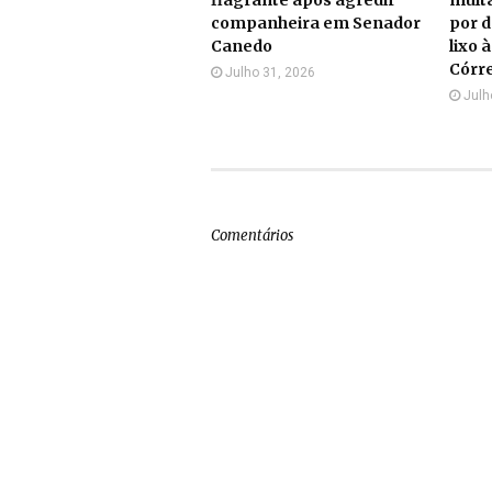
companheira em Senador
por d
Canedo
lixo 
Córr
Julho 31, 2026
Julh
Comentários