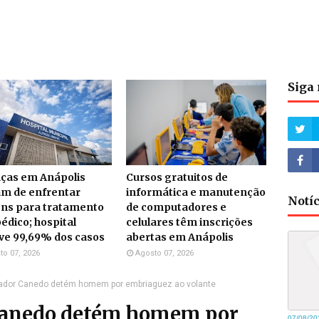
Siga 
nças em Anápolis
Cursos gratuitos de
am de enfrentar
informática e manutenção
Notí
ens para tratamento
de computadores e
édico; hospital
celulares têm inscrições
ve 99,69% dos casos
abertas em Anápolis
to 07, 2026
Agosto 07, 2026
dor Canedo detém homem por embriaguez ao volante
anedo detém homem por