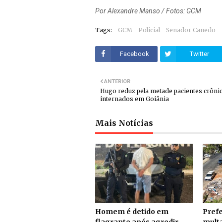
Por Alexandre Manso / Fotos: GCM
Tags:
GCM
Policial
Senador Canedo
Facebook
Twitter
ANTERIOR
Hugo reduz pela metade pacientes crôni
internados em Goiânia
Mais Notícias
Homem é detido em
Prefe
flagrante após agredir
multa