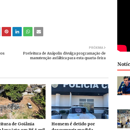
PRÓXIMA
cos
Prefeitura de Anápolis divulga programação de
manutenção asfáltica para esta quarta-feira
Notíc
itura de Goiânia
Homem é detido por
 lava jato em R$ 5 mil
descumprir medida