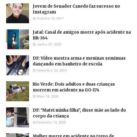
Jovem de Senador Canedo faz sucesso no
Instagram
Outubro 10, 2017
Jataí: Casal de amigos morre após acidente na
BR-364
Junho 07, 2020
DF: Vídeo mostra arma e meninas seminuas
dançando em banheiro de escola
Setembro 03, 2019
Rio Verde: Dois adultos e duas crianças
morrem em acidente na GO-174
Maio 18, 2020
DF: “Matei minha filha”, disse mãe ao lado do
corpo da criança
Fevereiro 13, 2020
Mulher morre em acidente no trevo de