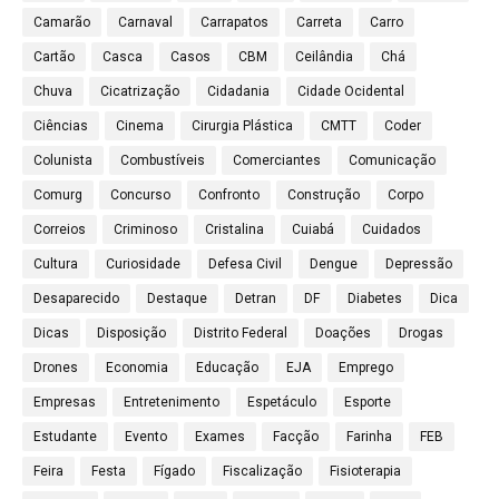
Camarão
Carnaval
Carrapatos
Carreta
Carro
Cartão
Casca
Casos
CBM
Ceilândia
Chá
Chuva
Cicatrização
Cidadania
Cidade Ocidental
Ciências
Cinema
Cirurgia Plástica
CMTT
Coder
Colunista
Combustíveis
Comerciantes
Comunicação
Comurg
Concurso
Confronto
Construção
Corpo
Correios
Criminoso
Cristalina
Cuiabá
Cuidados
Cultura
Curiosidade
Defesa Civil
Dengue
Depressão
Desaparecido
Destaque
Detran
DF
Diabetes
Dica
Dicas
Disposição
Distrito Federal
Doações
Drogas
Drones
Economia
Educação
EJA
Emprego
Empresas
Entretenimento
Espetáculo
Esporte
Estudante
Evento
Exames
Facção
Farinha
FEB
Feira
Festa
Fígado
Fiscalização
Fisioterapia