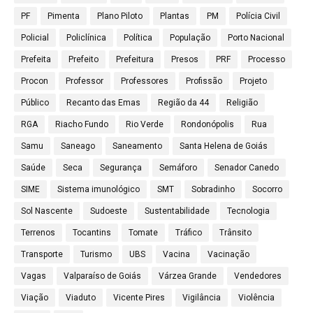
PF
Pimenta
Plano Piloto
Plantas
PM
Polícia Civil
Policial
Policlínica
Política
População
Porto Nacional
Prefeita
Prefeito
Prefeitura
Presos
PRF
Processo
Procon
Professor
Professores
Profissão
Projeto
Público
Recanto das Emas
Região da 44
Religião
RGA
Riacho Fundo
Rio Verde
Rondonópolis
Rua
Samu
Saneago
Saneamento
Santa Helena de Goiás
Saúde
Seca
Segurança
Semáforo
Senador Canedo
SIME
Sistema imunológico
SMT
Sobradinho
Socorro
Sol Nascente
Sudoeste
Sustentabilidade
Tecnologia
Terrenos
Tocantins
Tomate
Tráfico
Trânsito
Transporte
Turismo
UBS
Vacina
Vacinação
Vagas
Valparaíso de Goiás
Várzea Grande
Vendedores
Viação
Viaduto
Vicente Pires
Vigilância
Violência