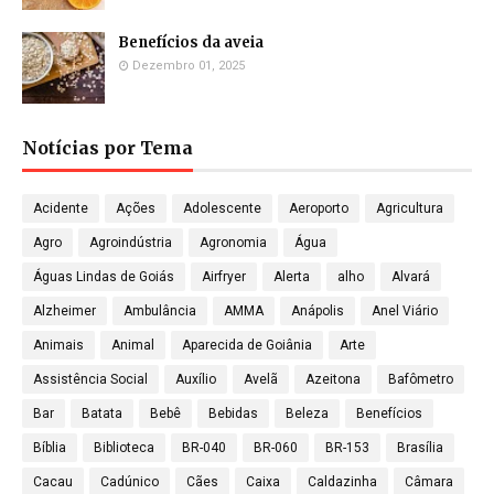
Benefícios da aveia
Dezembro 01, 2025
Notícias por Tema
Acidente
Ações
Adolescente
Aeroporto
Agricultura
Agro
Agroindústria
Agronomia
Água
Águas Lindas de Goiás
Airfryer
Alerta
alho
Alvará
Alzheimer
Ambulância
AMMA
Anápolis
Anel Viário
Animais
Animal
Aparecida de Goiânia
Arte
Assistência Social
Auxílio
Avelã
Azeitona
Bafômetro
Bar
Batata
Bebê
Bebidas
Beleza
Benefícios
Bíblia
Biblioteca
BR-040
BR-060
BR-153
Brasília
Cacau
Cadúnico
Cães
Caixa
Caldazinha
Câmara