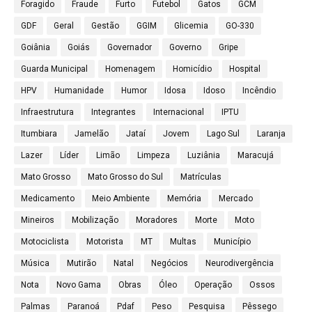
Foragido
Fraude
Furto
Futebol
Gatos
GCM
GDF
Geral
Gestão
GGIM
Glicemia
GO-330
Goiânia
Goiás
Governador
Governo
Gripe
Guarda Municipal
Homenagem
Homicídio
Hospital
HPV
Humanidade
Humor
Idosa
Idoso
Incêndio
Infraestrutura
Integrantes
Internacional
IPTU
Itumbiara
Jamelão
Jataí
Jovem
Lago Sul
Laranja
Lazer
Líder
Limão
Limpeza
Luziânia
Maracujá
Mato Grosso
Mato Grosso do Sul
Matrículas
Medicamento
Meio Ambiente
Memória
Mercado
Mineiros
Mobilização
Moradores
Morte
Moto
Motociclista
Motorista
MT
Multas
Município
Música
Mutirão
Natal
Negócios
Neurodivergência
Nota
Novo Gama
Obras
Óleo
Operação
Ossos
Palmas
Paranoá
Pdaf
Peso
Pesquisa
Pêssego