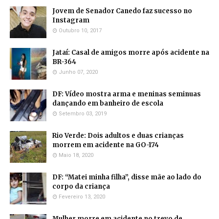
Jovem de Senador Canedo faz sucesso no
Instagram
Outubro 10, 2017
Jataí: Casal de amigos morre após acidente na
BR-364
Junho 07, 2020
DF: Vídeo mostra arma e meninas seminuas
dançando em banheiro de escola
Setembro 03, 2019
Rio Verde: Dois adultos e duas crianças
morrem em acidente na GO-174
Maio 18, 2020
DF: “Matei minha filha”, disse mãe ao lado do
corpo da criança
Fevereiro 13, 2020
Mulher morre em acidente no trevo de