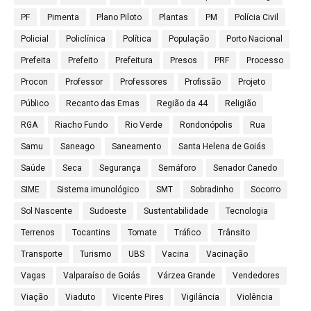
PF
Pimenta
Plano Piloto
Plantas
PM
Polícia Civil
Policial
Policlínica
Política
População
Porto Nacional
Prefeita
Prefeito
Prefeitura
Presos
PRF
Processo
Procon
Professor
Professores
Profissão
Projeto
Público
Recanto das Emas
Região da 44
Religião
RGA
Riacho Fundo
Rio Verde
Rondonópolis
Rua
Samu
Saneago
Saneamento
Santa Helena de Goiás
Saúde
Seca
Segurança
Semáforo
Senador Canedo
SIME
Sistema imunológico
SMT
Sobradinho
Socorro
Sol Nascente
Sudoeste
Sustentabilidade
Tecnologia
Terrenos
Tocantins
Tomate
Tráfico
Trânsito
Transporte
Turismo
UBS
Vacina
Vacinação
Vagas
Valparaíso de Goiás
Várzea Grande
Vendedores
Viação
Viaduto
Vicente Pires
Vigilância
Violência