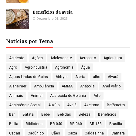
Benefícios da aveia
Dezembro 01, 2025
Notícias por Tema
Acidente
Ações
Adolescente
Aeroporto
Agricultura
Agro
Agroindústria
Agronomia
Água
Águas Lindas de Goiás
Airfryer
Alerta
alho
Alvará
Alzheimer
Ambulância
AMMA
Anápolis
Anel Viário
Animais
Animal
Aparecida de Goiânia
Arte
Assistência Social
Auxílio
Avelã
Azeitona
Bafômetro
Bar
Batata
Bebê
Bebidas
Beleza
Benefícios
Bíblia
Biblioteca
BR-040
BR-060
BR-153
Brasília
Cacau
Cadúnico
Cães
Caixa
Caldazinha
Câmara