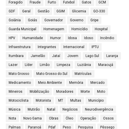
Foragido
Fraude
Furto
Futebol
Gatos
GCM
GDF
Geral
Gestão
GGIM
Glicemia
GO-330
Goiânia
Goiás
Governador
Governo
Gripe
Guarda Municipal
Homenagem
Homicídio
Hospital
HPV
Humanidade
Humor
Idosa
Idoso
Incêndio
Infraestrutura
Integrantes
Internacional
IPTU
Itumbiara
Jamelão
Jataí
Jovem
Lago Sul
Laranja
Lazer
Líder
Limão
Limpeza
Luziânia
Maracujá
Mato Grosso
Mato Grosso do Sul
Matrículas
Medicamento
Meio Ambiente
Memória
Mercado
Mineiros
Mobilização
Moradores
Morte
Moto
Motociclista
Motorista
MT
Multas
Município
Música
Mutirão
Natal
Negócios
Neurodivergência
Nota
Novo Gama
Obras
Óleo
Operação
Ossos
Palmas
Paranoá
Pdaf
Peso
Pesquisa
Pêssego