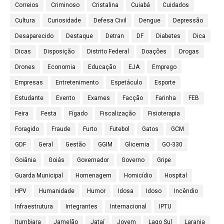
Correios
Criminoso
Cristalina
Cuiabá
Cuidados
Cultura
Curiosidade
Defesa Civil
Dengue
Depressão
Desaparecido
Destaque
Detran
DF
Diabetes
Dica
Dicas
Disposição
Distrito Federal
Doações
Drogas
Drones
Economia
Educação
EJA
Emprego
Empresas
Entretenimento
Espetáculo
Esporte
Estudante
Evento
Exames
Facção
Farinha
FEB
Feira
Festa
Fígado
Fiscalização
Fisioterapia
Foragido
Fraude
Furto
Futebol
Gatos
GCM
GDF
Geral
Gestão
GGIM
Glicemia
GO-330
Goiânia
Goiás
Governador
Governo
Gripe
Guarda Municipal
Homenagem
Homicídio
Hospital
HPV
Humanidade
Humor
Idosa
Idoso
Incêndio
Infraestrutura
Integrantes
Internacional
IPTU
Itumbiara
Jamelão
Jataí
Jovem
Lago Sul
Laranja