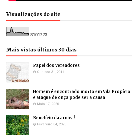
Visualizações do site
8
1
0
1
2
7
3
Mais vistas últimos 30 dias
Papel dos Vereadores
Outubro 31, 2011
Homem é encontrado morto em Vila Propício
e ataque de onça pode ser a causa
Maio 17, 2020
Benefício da arnica!
Fevereiro 04, 2026