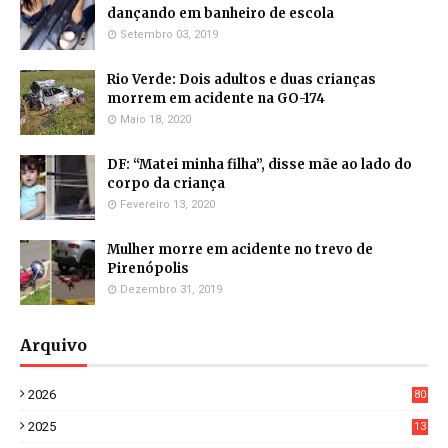
dançando em banheiro de escola
Setembro 03, 2019
Rio Verde: Dois adultos e duas crianças
morrem em acidente na GO-174
Maio 18, 2020
DF: “Matei minha filha”, disse mãe ao lado do
corpo da criança
Fevereiro 13, 2020
Mulher morre em acidente no trevo de
Pirenópolis
Dezembro 31, 2019
Arquivo
2026
80
4
2025
13
21