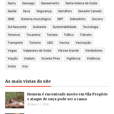
Samu
Saneago
Saneamento
Santa Helena de Goiás
Saúde
Seca
Segurança
Semáforo
Senador Canedo
SIME
Sistema imunológico
SMT
Sobradinho
Socorro
Sol Nascente
Sudoeste
Sustentabilidade
Tecnologia
Terrenos
Tocantins
Tomate
Tráfico
Trânsito
Transporte
Turismo
UBS
Vacina
Vacinação
Vagas
Valparaíso de Goiás
Várzea Grande
Vendedores
Viação
Viaduto
Vicente Pires
Vigilância
Violência
Visita
Voo
As mais vistas do site
Homem é encontrado morto em Vila Propício
e ataque de onça pode ser a causa
Maio 17, 2020