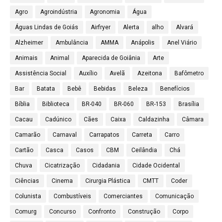
Agro
Agroindústria
Agronomia
Água
Águas Lindas de Goiás
Airfryer
Alerta
alho
Alvará
Alzheimer
Ambulância
AMMA
Anápolis
Anel Viário
Animais
Animal
Aparecida de Goiânia
Arte
Assistência Social
Auxílio
Avelã
Azeitona
Bafômetro
Bar
Batata
Bebê
Bebidas
Beleza
Benefícios
Bíblia
Biblioteca
BR-040
BR-060
BR-153
Brasília
Cacau
Cadúnico
Cães
Caixa
Caldazinha
Câmara
Camarão
Carnaval
Carrapatos
Carreta
Carro
Cartão
Casca
Casos
CBM
Ceilândia
Chá
Chuva
Cicatrização
Cidadania
Cidade Ocidental
Ciências
Cinema
Cirurgia Plástica
CMTT
Coder
Colunista
Combustíveis
Comerciantes
Comunicação
Comurg
Concurso
Confronto
Construção
Corpo