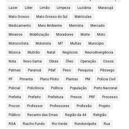
Lazer
Líder
Limão
Limpeza
Luziânia
Maracujá
Mato Grosso
Mato Grosso do Sul
Matrículas
Medicamento
Meio Ambiente
Memória
Mercado
Mineiros
Mobilização
Moradores
Morte
Moto
Motociclista
Motorista
MT
Multas
Município
Música
Mutirão
Natal
Negócios
Neurodivergência
Nota
Novo Gama
Obras
Óleo
Operação
Ossos
Palmas
Paranoá
Pdaf
Peso
Pesquisa
Pêssego
PF
Pimenta
Plano Piloto
Plantas
PM
Polícia Civil
Policial
Policlínica
Política
População
Porto Nacional
Prefeita
Prefeito
Prefeitura
Presos
PRF
Processo
Procon
Professor
Professores
Profissão
Projeto
Público
Recanto das Emas
Região da 44
Religião
RGA
Riacho Fundo
Rio Verde
Rondonópolis
Rua