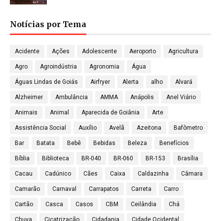
Notícias por Tema
Acidente
Ações
Adolescente
Aeroporto
Agricultura
Agro
Agroindústria
Agronomia
Água
Águas Lindas de Goiás
Airfryer
Alerta
alho
Alvará
Alzheimer
Ambulância
AMMA
Anápolis
Anel Viário
Animais
Animal
Aparecida de Goiânia
Arte
Assistência Social
Auxílio
Avelã
Azeitona
Bafômetro
Bar
Batata
Bebê
Bebidas
Beleza
Benefícios
Bíblia
Biblioteca
BR-040
BR-060
BR-153
Brasília
Cacau
Cadúnico
Cães
Caixa
Caldazinha
Câmara
Camarão
Carnaval
Carrapatos
Carreta
Carro
Cartão
Casca
Casos
CBM
Ceilândia
Chá
Chuva
Cicatrização
Cidadania
Cidade Ocidental