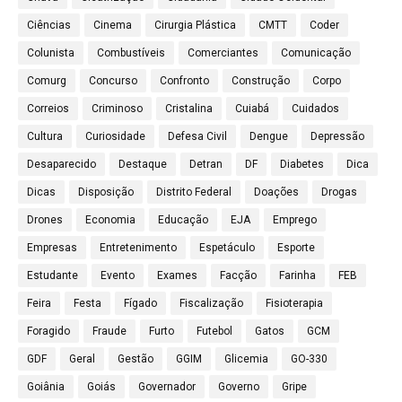
Ciências
Cinema
Cirurgia Plástica
CMTT
Coder
Colunista
Combustíveis
Comerciantes
Comunicação
Comurg
Concurso
Confronto
Construção
Corpo
Correios
Criminoso
Cristalina
Cuiabá
Cuidados
Cultura
Curiosidade
Defesa Civil
Dengue
Depressão
Desaparecido
Destaque
Detran
DF
Diabetes
Dica
Dicas
Disposição
Distrito Federal
Doações
Drogas
Drones
Economia
Educação
EJA
Emprego
Empresas
Entretenimento
Espetáculo
Esporte
Estudante
Evento
Exames
Facção
Farinha
FEB
Feira
Festa
Fígado
Fiscalização
Fisioterapia
Foragido
Fraude
Furto
Futebol
Gatos
GCM
GDF
Geral
Gestão
GGIM
Glicemia
GO-330
Goiânia
Goiás
Governador
Governo
Gripe