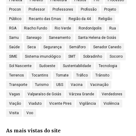
Prefeita
Prefeito
Prefeitura
Presos
PRF
Processo
Procon
Professor
Professores
Profissão
Projeto
Público
Recanto das Emas
Região da 44
Religião
RGA
Riacho Fundo
Rio Verde
Rondonópolis
Rua
Samu
Saneago
Saneamento
Santa Helena de Goiás
Saúde
Seca
Segurança
Semáforo
Senador Canedo
SIME
Sistema imunológico
SMT
Sobradinho
Socorro
Sol Nascente
Sudoeste
Sustentabilidade
Tecnologia
Terrenos
Tocantins
Tomate
Tráfico
Trânsito
Transporte
Turismo
UBS
Vacina
Vacinação
Vagas
Valparaíso de Goiás
Várzea Grande
Vendedores
Viação
Viaduto
Vicente Pires
Vigilância
Violência
Visita
Voo
As mais vistas do site