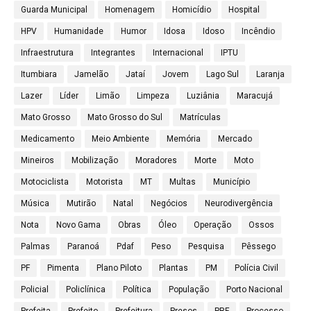
Guarda Municipal
Homenagem
Homicídio
Hospital
HPV
Humanidade
Humor
Idosa
Idoso
Incêndio
Infraestrutura
Integrantes
Internacional
IPTU
Itumbiara
Jamelão
Jataí
Jovem
Lago Sul
Laranja
Lazer
Líder
Limão
Limpeza
Luziânia
Maracujá
Mato Grosso
Mato Grosso do Sul
Matrículas
Medicamento
Meio Ambiente
Memória
Mercado
Mineiros
Mobilização
Moradores
Morte
Moto
Motociclista
Motorista
MT
Multas
Município
Música
Mutirão
Natal
Negócios
Neurodivergência
Nota
Novo Gama
Obras
Óleo
Operação
Ossos
Palmas
Paranoá
Pdaf
Peso
Pesquisa
Pêssego
PF
Pimenta
Plano Piloto
Plantas
PM
Polícia Civil
Policial
Policlínica
Política
População
Porto Nacional