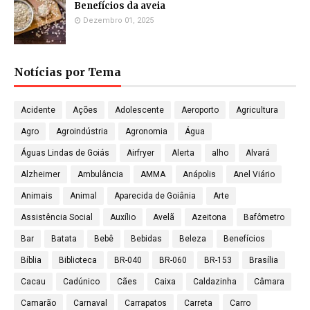
Benefícios da aveia
Dezembro 01, 2025
Notícias por Tema
Acidente
Ações
Adolescente
Aeroporto
Agricultura
Agro
Agroindústria
Agronomia
Água
Águas Lindas de Goiás
Airfryer
Alerta
alho
Alvará
Alzheimer
Ambulância
AMMA
Anápolis
Anel Viário
Animais
Animal
Aparecida de Goiânia
Arte
Assistência Social
Auxílio
Avelã
Azeitona
Bafômetro
Bar
Batata
Bebê
Bebidas
Beleza
Benefícios
Bíblia
Biblioteca
BR-040
BR-060
BR-153
Brasília
Cacau
Cadúnico
Cães
Caixa
Caldazinha
Câmara
Camarão
Carnaval
Carrapatos
Carreta
Carro