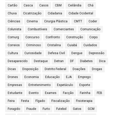
Cartão
Casca
Casos
CBM
Ceilândia
Chá
Chuva
Cicatrização
Cidadania
Cidade Ocidental
Ciências
Cinema
Cirurgia Plástica
CMTT
Coder
Colunista
Combustíveis
Comerciantes
Comunicação
Comurg
Concurso
Confronto
Construção
Corpo
Correios
Criminoso
Cristalina
Cuiabá
Cuidados
Cultura
Curiosidade
Defesa Civil
Dengue
Depressão
Desaparecido
Destaque
Detran
DF
Diabetes
Dica
Dicas
Disposição
Distrito Federal
Doações
Drogas
Drones
Economia
Educação
EJA
Emprego
Empresas
Entretenimento
Espetáculo
Esporte
Estudante
Evento
Exames
Facção
Farinha
FEB
Feira
Festa
Fígado
Fiscalização
Fisioterapia
Foragido
Fraude
Furto
Futebol
Gatos
GCM