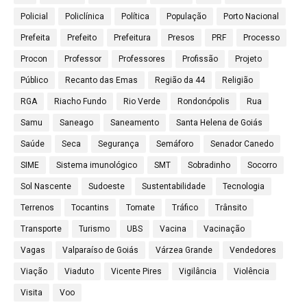
Policial
Policlínica
Política
População
Porto Nacional
Prefeita
Prefeito
Prefeitura
Presos
PRF
Processo
Procon
Professor
Professores
Profissão
Projeto
Público
Recanto das Emas
Região da 44
Religião
RGA
Riacho Fundo
Rio Verde
Rondonópolis
Rua
Samu
Saneago
Saneamento
Santa Helena de Goiás
Saúde
Seca
Segurança
Semáforo
Senador Canedo
SIME
Sistema imunológico
SMT
Sobradinho
Socorro
Sol Nascente
Sudoeste
Sustentabilidade
Tecnologia
Terrenos
Tocantins
Tomate
Tráfico
Trânsito
Transporte
Turismo
UBS
Vacina
Vacinação
Vagas
Valparaíso de Goiás
Várzea Grande
Vendedores
Viação
Viaduto
Vicente Pires
Vigilância
Violência
Visita
Voo