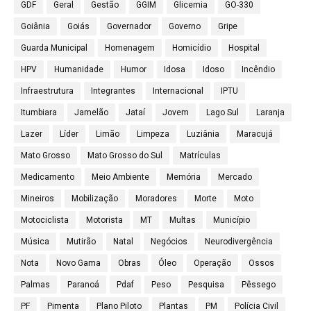
GDF
Geral
Gestão
GGIM
Glicemia
GO-330
Goiânia
Goiás
Governador
Governo
Gripe
Guarda Municipal
Homenagem
Homicídio
Hospital
HPV
Humanidade
Humor
Idosa
Idoso
Incêndio
Infraestrutura
Integrantes
Internacional
IPTU
Itumbiara
Jamelão
Jataí
Jovem
Lago Sul
Laranja
Lazer
Líder
Limão
Limpeza
Luziânia
Maracujá
Mato Grosso
Mato Grosso do Sul
Matrículas
Medicamento
Meio Ambiente
Memória
Mercado
Mineiros
Mobilização
Moradores
Morte
Moto
Motociclista
Motorista
MT
Multas
Município
Música
Mutirão
Natal
Negócios
Neurodivergência
Nota
Novo Gama
Obras
Óleo
Operação
Ossos
Palmas
Paranoá
Pdaf
Peso
Pesquisa
Pêssego
PF
Pimenta
Plano Piloto
Plantas
PM
Polícia Civil