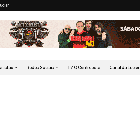
ucieni
unistas
Redes Sociais
TV O Centroeste
Canal da Lucien