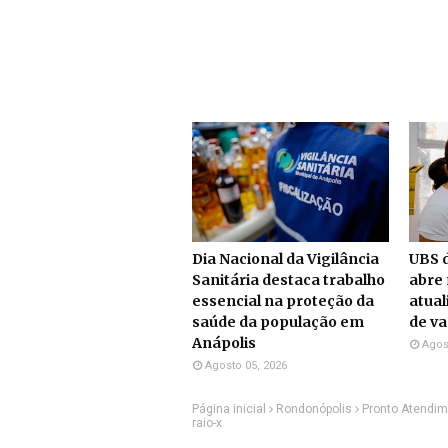
Dia Nacional da Vigilância
UBS d
Sanitária destaca trabalho
abre 
essencial na proteção da
atual
saúde da população em
de v
Anápolis
Agos
Agosto 05, 2026
Página inicial
Rondonópolis
Pronto Atendim
raio-x