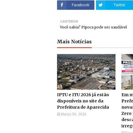
Facebook
Twitter
ANTERIOR
Você sabia? Pipoca pode ser saudável
Mais Notícias
IPTU e ITU 2026 já estão
Em m
disponíveis no site da
Prefe
Prefeitura de Aparecida
nova
Zero 
Março 09, 2026
desc
irre
Feve