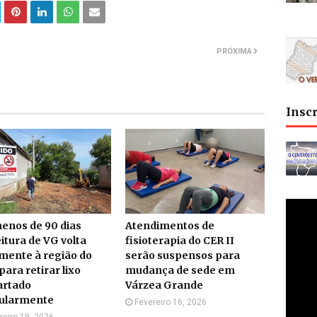
PRÓXIMA
Insc
enos de 90 dias
Atendimentos de
itura de VG volta
fisioterapia do CER II
mente à região do
serão suspensos para
para retirar lixo
mudança de sede em
artado
Várzea Grande
gularmente
Fevereiro 16, 2026
reiro 19, 2026