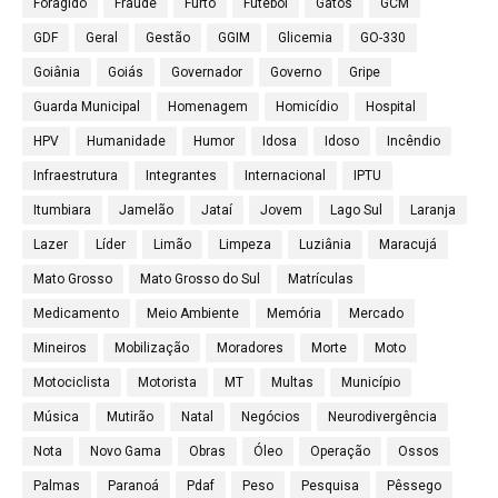
Foragido
Fraude
Furto
Futebol
Gatos
GCM
GDF
Geral
Gestão
GGIM
Glicemia
GO-330
Goiânia
Goiás
Governador
Governo
Gripe
Guarda Municipal
Homenagem
Homicídio
Hospital
HPV
Humanidade
Humor
Idosa
Idoso
Incêndio
Infraestrutura
Integrantes
Internacional
IPTU
Itumbiara
Jamelão
Jataí
Jovem
Lago Sul
Laranja
Lazer
Líder
Limão
Limpeza
Luziânia
Maracujá
Mato Grosso
Mato Grosso do Sul
Matrículas
Medicamento
Meio Ambiente
Memória
Mercado
Mineiros
Mobilização
Moradores
Morte
Moto
Motociclista
Motorista
MT
Multas
Município
Música
Mutirão
Natal
Negócios
Neurodivergência
Nota
Novo Gama
Obras
Óleo
Operação
Ossos
Palmas
Paranoá
Pdaf
Peso
Pesquisa
Pêssego