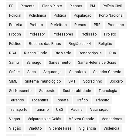
PF
Pimenta
Plano Piloto
Plantas
PM
Polícia Civil
Policial
Policlínica
Política
População
Porto Nacional
Prefeita
Prefeito
Prefeitura
Presos
PRF
Processo
Procon
Professor
Professores
Profissão
Projeto
Público
Recanto das Emas
Região da 44
Religião
RGA
Riacho Fundo
Rio Verde
Rondonópolis
Rua
Samu
Saneago
Saneamento
Santa Helena de Goiás
Saúde
Seca
Segurança
Semáforo
Senador Canedo
SIME
Sistema imunológico
SMT
Sobradinho
Socorro
Sol Nascente
Sudoeste
Sustentabilidade
Tecnologia
Terrenos
Tocantins
Tomate
Tráfico
Trânsito
Transporte
Turismo
UBS
Vacina
Vacinação
Vagas
Valparaíso de Goiás
Várzea Grande
Vendedores
Viação
Viaduto
Vicente Pires
Vigilância
Violência