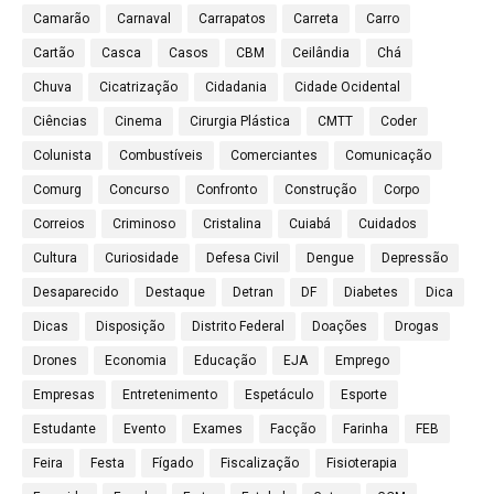
Camarão
Carnaval
Carrapatos
Carreta
Carro
Cartão
Casca
Casos
CBM
Ceilândia
Chá
Chuva
Cicatrização
Cidadania
Cidade Ocidental
Ciências
Cinema
Cirurgia Plástica
CMTT
Coder
Colunista
Combustíveis
Comerciantes
Comunicação
Comurg
Concurso
Confronto
Construção
Corpo
Correios
Criminoso
Cristalina
Cuiabá
Cuidados
Cultura
Curiosidade
Defesa Civil
Dengue
Depressão
Desaparecido
Destaque
Detran
DF
Diabetes
Dica
Dicas
Disposição
Distrito Federal
Doações
Drogas
Drones
Economia
Educação
EJA
Emprego
Empresas
Entretenimento
Espetáculo
Esporte
Estudante
Evento
Exames
Facção
Farinha
FEB
Feira
Festa
Fígado
Fiscalização
Fisioterapia