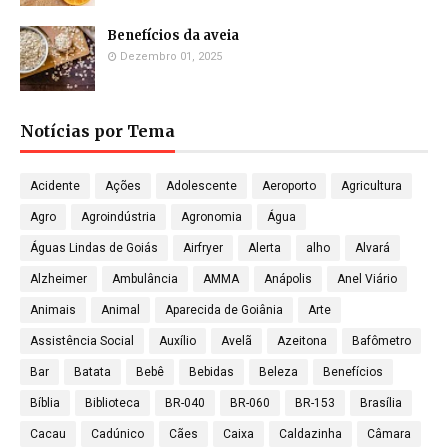
Benefícios da aveia
Dezembro 01, 2025
Notícias por Tema
Acidente
Ações
Adolescente
Aeroporto
Agricultura
Agro
Agroindústria
Agronomia
Água
Águas Lindas de Goiás
Airfryer
Alerta
alho
Alvará
Alzheimer
Ambulância
AMMA
Anápolis
Anel Viário
Animais
Animal
Aparecida de Goiânia
Arte
Assistência Social
Auxílio
Avelã
Azeitona
Bafômetro
Bar
Batata
Bebê
Bebidas
Beleza
Benefícios
Bíblia
Biblioteca
BR-040
BR-060
BR-153
Brasília
Cacau
Cadúnico
Cães
Caixa
Caldazinha
Câmara