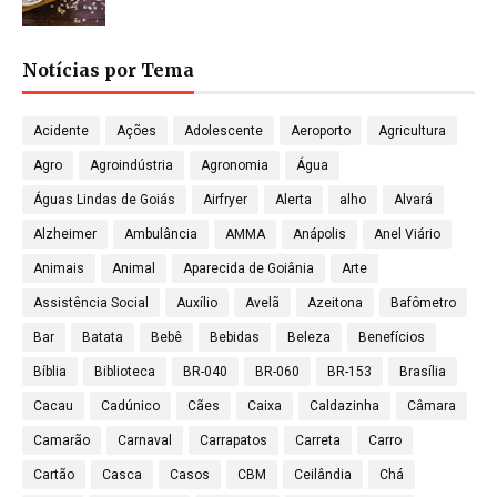
Notícias por Tema
Acidente
Ações
Adolescente
Aeroporto
Agricultura
Agro
Agroindústria
Agronomia
Água
Águas Lindas de Goiás
Airfryer
Alerta
alho
Alvará
Alzheimer
Ambulância
AMMA
Anápolis
Anel Viário
Animais
Animal
Aparecida de Goiânia
Arte
Assistência Social
Auxílio
Avelã
Azeitona
Bafômetro
Bar
Batata
Bebê
Bebidas
Beleza
Benefícios
Bíblia
Biblioteca
BR-040
BR-060
BR-153
Brasília
Cacau
Cadúnico
Cães
Caixa
Caldazinha
Câmara
Camarão
Carnaval
Carrapatos
Carreta
Carro
Cartão
Casca
Casos
CBM
Ceilândia
Chá