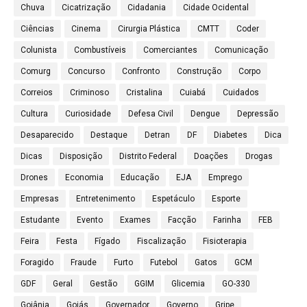
Chuva
Cicatrização
Cidadania
Cidade Ocidental
Ciências
Cinema
Cirurgia Plástica
CMTT
Coder
Colunista
Combustíveis
Comerciantes
Comunicação
Comurg
Concurso
Confronto
Construção
Corpo
Correios
Criminoso
Cristalina
Cuiabá
Cuidados
Cultura
Curiosidade
Defesa Civil
Dengue
Depressão
Desaparecido
Destaque
Detran
DF
Diabetes
Dica
Dicas
Disposição
Distrito Federal
Doações
Drogas
Drones
Economia
Educação
EJA
Emprego
Empresas
Entretenimento
Espetáculo
Esporte
Estudante
Evento
Exames
Facção
Farinha
FEB
Feira
Festa
Fígado
Fiscalização
Fisioterapia
Foragido
Fraude
Furto
Futebol
Gatos
GCM
GDF
Geral
Gestão
GGIM
Glicemia
GO-330
Goiânia
Goiás
Governador
Governo
Gripe