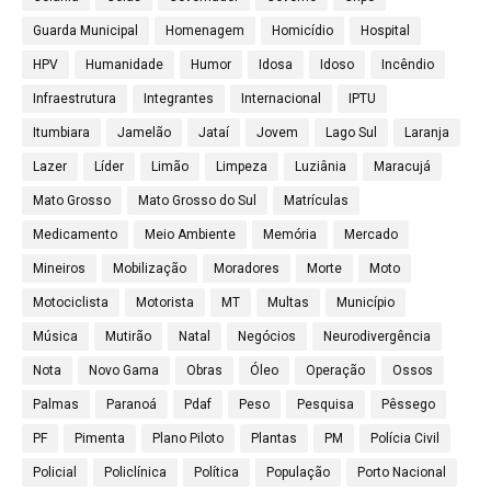
Guarda Municipal
Homenagem
Homicídio
Hospital
HPV
Humanidade
Humor
Idosa
Idoso
Incêndio
Infraestrutura
Integrantes
Internacional
IPTU
Itumbiara
Jamelão
Jataí
Jovem
Lago Sul
Laranja
Lazer
Líder
Limão
Limpeza
Luziânia
Maracujá
Mato Grosso
Mato Grosso do Sul
Matrículas
Medicamento
Meio Ambiente
Memória
Mercado
Mineiros
Mobilização
Moradores
Morte
Moto
Motociclista
Motorista
MT
Multas
Município
Música
Mutirão
Natal
Negócios
Neurodivergência
Nota
Novo Gama
Obras
Óleo
Operação
Ossos
Palmas
Paranoá
Pdaf
Peso
Pesquisa
Pêssego
PF
Pimenta
Plano Piloto
Plantas
PM
Polícia Civil
Policial
Policlínica
Política
População
Porto Nacional