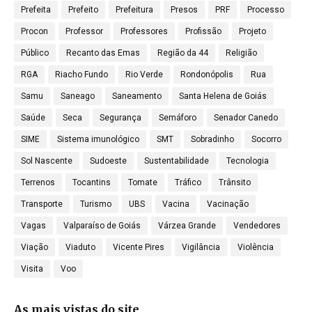
Prefeita
Prefeito
Prefeitura
Presos
PRF
Processo
Procon
Professor
Professores
Profissão
Projeto
Público
Recanto das Emas
Região da 44
Religião
RGA
Riacho Fundo
Rio Verde
Rondonópolis
Rua
Samu
Saneago
Saneamento
Santa Helena de Goiás
Saúde
Seca
Segurança
Semáforo
Senador Canedo
SIME
Sistema imunológico
SMT
Sobradinho
Socorro
Sol Nascente
Sudoeste
Sustentabilidade
Tecnologia
Terrenos
Tocantins
Tomate
Tráfico
Trânsito
Transporte
Turismo
UBS
Vacina
Vacinação
Vagas
Valparaíso de Goiás
Várzea Grande
Vendedores
Viação
Viaduto
Vicente Pires
Vigilância
Violência
Visita
Voo
As mais vistas do site