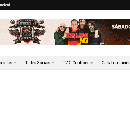
ucieni
unistas
Redes Sociais
TV O Centroeste
Canal da Lucien