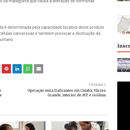
ão da malagueta que causa a liberação de hormonas
ta é determinada pela capacidade bioativa deste produto
de células cancerosas e também provocar a destruição da
 humano.
Insc
PRÓXIMA
o
Operação mira traficantes em Cuiabá, Várzea
e
Grande, interior de MT e Goiânia