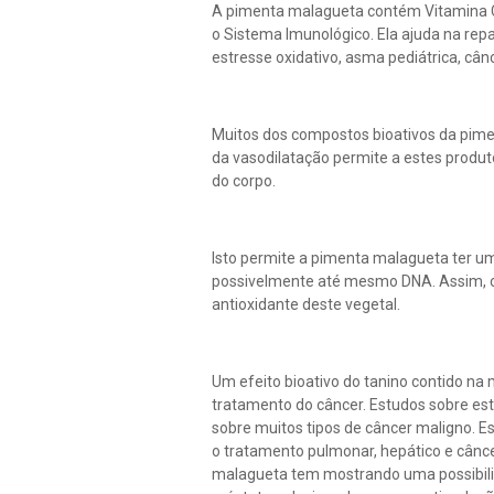
A pimenta malagueta contém Vitamina C e
o Sistema Imunológico. Ela ajuda na repa
estresse oxidativo, asma pediátrica, câ
Muitos dos compostos bioativos da pime
da vasodilatação permite a estes produto
do corpo.
Isto permite a pimenta malagueta ter um
possivelmente até mesmo DNA. Assim, o 
antioxidante deste vegetal.
Um efeito bioativo do tanino contido n
tratamento do câncer. Estudos sobre est
sobre muitos tipos de câncer maligno. E
o tratamento pulmonar, hepático e câncer
malagueta tem mostrando uma possibilid