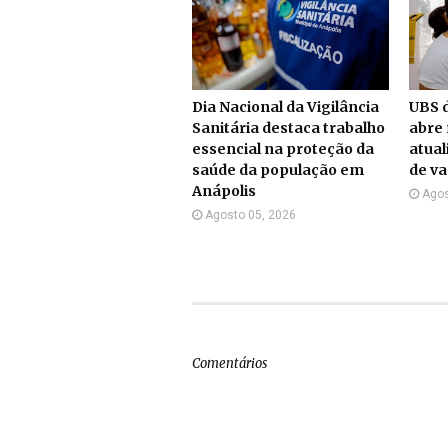
Dia Nacional da Vigilância
UBS d
Sanitária destaca trabalho
abre 
essencial na proteção da
atual
saúde da população em
de v
Anápolis
Agos
Agosto 05, 2026
Comentários