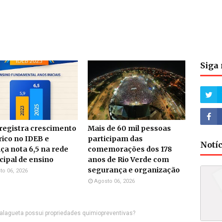
Siga 
 registra crescimento
Mais de 60 mil pessoas
rico no IDEB e
participam das
Notí
ça nota 6,5 na rede
comemorações dos 178
ipal de ensino
anos de Rio Verde com
segurança e organização
to 06, 2026
Agosto 06, 2026
alagueta possui propriedades quimiopreventivas?