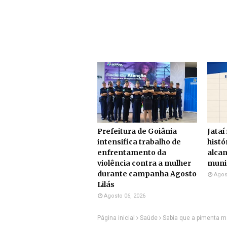
Prefeitura de Goiânia
Jataí
intensifica trabalho de
histó
enfrentamento da
alcan
violência contra a mulher
munic
durante campanha Agosto
Agos
Lilás
Agosto 06, 2026
Página inicial
Saúde
Sabia que a pimenta m