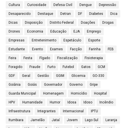
Cultura
Curiosidade
Defesa Civil
Dengue
Depressão
Desaparecido
Destaque
Detran
DF
Diabetes
Dica
Dicas
Disposição
Distrito Federal
Doações
Drogas
Drones
Economia
Educação
EJA
Emprego
Empresas
Entretenimento
Espetáculo
Esporte
Estudante
Evento
Exames
Facção
Farinha
FEB
Feira
Festa
Fígado
Fiscalização
Fisioterapia
Foragido
Fraude
Furto
Futebol
Gatos
GCM
GDF
Geral
Gestão
GGIM
Glicemia
GO-330
Goiânia
Goiás
Governador
Governo
Gripe
Guarda Municipal
Homenagem
Homicídio
Hospital
HPV
Humanidade
Humor
Idosa
Idoso
Incêndio
Infraestrutura
Integrantes
Internacional
IPTU
Itumbiara
Jamelão
Jataí
Jovem
Lago Sul
Laranja