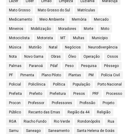
Lazer
Líder
Limão
Limpeza
Luziânia
Maracujá
Mato Grosso
Mato Grosso do Sul
Matrículas
Medicamento
Meio Ambiente
Memória
Mercado
Mineiros
Mobilização
Moradores
Morte
Moto
Motociclista
Motorista
MT
Multas
Município
Música
Mutirão
Natal
Negócios
Neurodivergência
Nota
Novo Gama
Obras
Óleo
Operação
Ossos
Palmas
Paranoá
Pdaf
Peso
Pesquisa
Pêssego
PF
Pimenta
Plano Piloto
Plantas
PM
Polícia Civil
Policial
Policlínica
Política
População
Porto Nacional
Prefeita
Prefeito
Prefeitura
Presos
PRF
Processo
Procon
Professor
Professores
Profissão
Projeto
Público
Recanto das Emas
Região da 44
Religião
RGA
Riacho Fundo
Rio Verde
Rondonópolis
Rua
Samu
Saneago
Saneamento
Santa Helena de Goiás