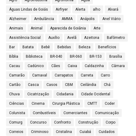
Águas Lindas de Goiás
Airfryer
Alerta
alho
Alvará
Alzheimer
Ambulância
AMMA
Anápolis
Anel Viário
Animais
Animal
Aparecida de Goiânia
Arte
Assistência Social
Auxílio
Avelã
Azeitona
Bafômetro
Bar
Batata
Bebê
Bebidas
Beleza
Benefícios
Bíblia
Biblioteca
BR-040
BR-060
BR-153
Brasília
Cacau
Cadúnico
Cães
Caixa
Caldazinha
Câmara
Camarão
Carnaval
Carrapatos
Carreta
Carro
Cartão
Casca
Casos
CBM
Ceilândia
Chá
Chuva
Cicatrização
Cidadania
Cidade Ocidental
Ciências
Cinema
Cirurgia Plástica
CMTT
Coder
Colunista
Combustíveis
Comerciantes
Comunicação
Comurg
Concurso
Confronto
Construção
Corpo
Correios
Criminoso
Cristalina
Cuiabá
Cuidados