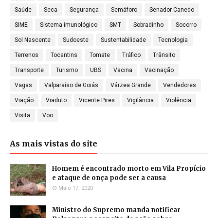
Saúde
Seca
Segurança
Semáforo
Senador Canedo
SIME
Sistema imunológico
SMT
Sobradinho
Socorro
Sol Nascente
Sudoeste
Sustentabilidade
Tecnologia
Terrenos
Tocantins
Tomate
Tráfico
Trânsito
Transporte
Turismo
UBS
Vacina
Vacinação
Vagas
Valparaíso de Goiás
Várzea Grande
Vendedores
Viação
Viaduto
Vicente Pires
Vigilância
Violência
Visita
Voo
As mais vistas do site
Homem é encontrado morto em Vila Propício
e ataque de onça pode ser a causa
Maio 17, 2020
Ministro do Supremo manda notificar