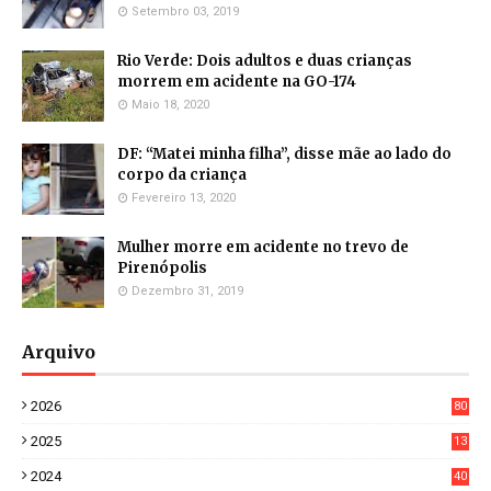
Setembro 03, 2019
Rio Verde: Dois adultos e duas crianças
morrem em acidente na GO-174
Maio 18, 2020
DF: “Matei minha filha”, disse mãe ao lado do
corpo da criança
Fevereiro 13, 2020
Mulher morre em acidente no trevo de
Pirenópolis
Dezembro 31, 2019
Arquivo
2026
80
8
2025
13
21
2024
40