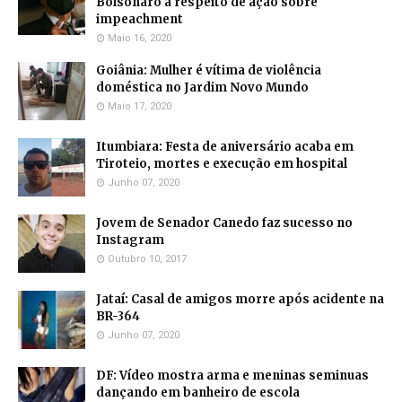
Bolsonaro a respeito de ação sobre
impeachment
Maio 16, 2020
Goiânia: Mulher é vítima de violência
doméstica no Jardim Novo Mundo
Maio 17, 2020
Itumbiara: Festa de aniversário acaba em
Tiroteio, mortes e execução em hospital
Junho 07, 2020
Jovem de Senador Canedo faz sucesso no
Instagram
Outubro 10, 2017
Jataí: Casal de amigos morre após acidente na
BR-364
Junho 07, 2020
DF: Vídeo mostra arma e meninas seminuas
dançando em banheiro de escola