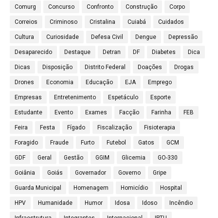
Comurg
Concurso
Confronto
Construção
Corpo
Correios
Criminoso
Cristalina
Cuiabá
Cuidados
Cultura
Curiosidade
Defesa Civil
Dengue
Depressão
Desaparecido
Destaque
Detran
DF
Diabetes
Dica
Dicas
Disposição
Distrito Federal
Doações
Drogas
Drones
Economia
Educação
EJA
Emprego
Empresas
Entretenimento
Espetáculo
Esporte
Estudante
Evento
Exames
Facção
Farinha
FEB
Feira
Festa
Fígado
Fiscalização
Fisioterapia
Foragido
Fraude
Furto
Futebol
Gatos
GCM
GDF
Geral
Gestão
GGIM
Glicemia
GO-330
Goiânia
Goiás
Governador
Governo
Gripe
Guarda Municipal
Homenagem
Homicídio
Hospital
HPV
Humanidade
Humor
Idosa
Idoso
Incêndio