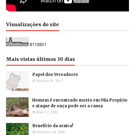
Visualizações do site
8
1
1
0
8
3
1
Mais vistas últimos 30 dias
Papel dos Vereadores
Outubro 31, 2011
Homem é encontrado morto em Vila Propício
e ataque de onça pode ser a causa
Maio 17, 2020
Benefício da arnica!
Fevereiro 04, 2026