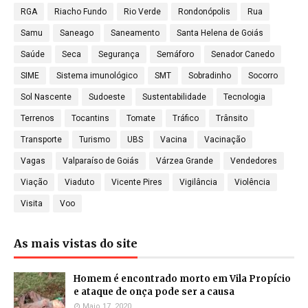
RGA
Riacho Fundo
Rio Verde
Rondonópolis
Rua
Samu
Saneago
Saneamento
Santa Helena de Goiás
Saúde
Seca
Segurança
Semáforo
Senador Canedo
SIME
Sistema imunológico
SMT
Sobradinho
Socorro
Sol Nascente
Sudoeste
Sustentabilidade
Tecnologia
Terrenos
Tocantins
Tomate
Tráfico
Trânsito
Transporte
Turismo
UBS
Vacina
Vacinação
Vagas
Valparaíso de Goiás
Várzea Grande
Vendedores
Viação
Viaduto
Vicente Pires
Vigilância
Violência
Visita
Voo
As mais vistas do site
Homem é encontrado morto em Vila Propício
e ataque de onça pode ser a causa
Maio 17, 2020