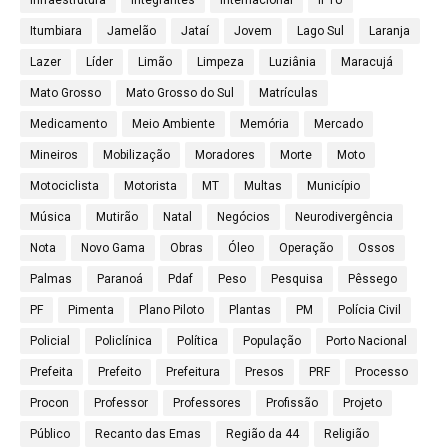
Infraestrutura
Integrantes
Internacional
IPTU
Itumbiara
Jamelão
Jataí
Jovem
Lago Sul
Laranja
Lazer
Líder
Limão
Limpeza
Luziânia
Maracujá
Mato Grosso
Mato Grosso do Sul
Matrículas
Medicamento
Meio Ambiente
Memória
Mercado
Mineiros
Mobilização
Moradores
Morte
Moto
Motociclista
Motorista
MT
Multas
Município
Música
Mutirão
Natal
Negócios
Neurodivergência
Nota
Novo Gama
Obras
Óleo
Operação
Ossos
Palmas
Paranoá
Pdaf
Peso
Pesquisa
Pêssego
PF
Pimenta
Plano Piloto
Plantas
PM
Polícia Civil
Policial
Policlínica
Política
População
Porto Nacional
Prefeita
Prefeito
Prefeitura
Presos
PRF
Processo
Procon
Professor
Professores
Profissão
Projeto
Público
Recanto das Emas
Região da 44
Religião