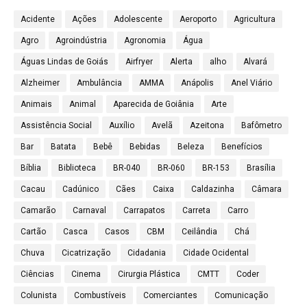
Acidente
Ações
Adolescente
Aeroporto
Agricultura
Agro
Agroindústria
Agronomia
Água
Águas Lindas de Goiás
Airfryer
Alerta
alho
Alvará
Alzheimer
Ambulância
AMMA
Anápolis
Anel Viário
Animais
Animal
Aparecida de Goiânia
Arte
Assistência Social
Auxílio
Avelã
Azeitona
Bafômetro
Bar
Batata
Bebê
Bebidas
Beleza
Benefícios
Bíblia
Biblioteca
BR-040
BR-060
BR-153
Brasília
Cacau
Cadúnico
Cães
Caixa
Caldazinha
Câmara
Camarão
Carnaval
Carrapatos
Carreta
Carro
Cartão
Casca
Casos
CBM
Ceilândia
Chá
Chuva
Cicatrização
Cidadania
Cidade Ocidental
Ciências
Cinema
Cirurgia Plástica
CMTT
Coder
Colunista
Combustíveis
Comerciantes
Comunicação