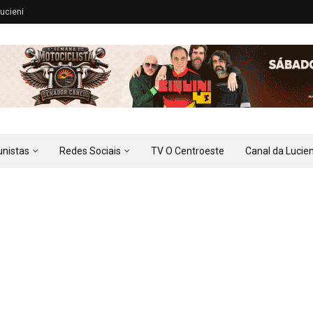
ucieni
unistas
Redes Sociais
TV O Centroeste
Canal da Lucien