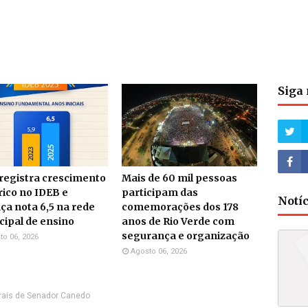
Siga 
 registra crescimento
Mais de 60 mil pessoas
rico no IDEB e
participam das
Notí
ça nota 6,5 na rede
comemorações dos 178
ipal de ensino
anos de Rio Verde com
segurança e organização
to 06, 2026
Agosto 06, 2026
urais de Senador Canedo