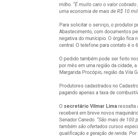
milho.
“É muito caro o valor cobrado
uma economia de mais de R$ 10 mil
Para solicitar o serviço, o produtor p
Abastecimento, com documentos pess
negativa do munícipio. O órgão fica 
central. O telefone para contato é o
6
O pedido também pode ser feito no
por mês em uma região da cidade, a 
Margarida Procópio, região da Vila 
Produtores cadastrados no Cadastro N
pagando apenas a taxa de combustív
O
secretário Vilmar Lima
ressalta 
receberá em breve novos maquinário
Senador Canedo.
“São mais de 100 p
também são ofertados cursos específ
qualificação e geração de renda. Po