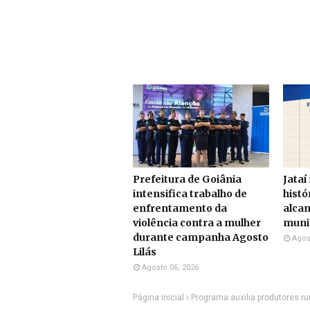
Prefeitura de Goiânia
Jataí
intensifica trabalho de
histó
enfrentamento da
alcan
violência contra a mulher
munic
durante campanha Agosto
Agos
Lilás
Agosto 06, 2026
Página inicial
Programa auxilia produtores r