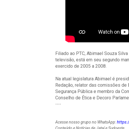
Filiado ao PTC, Abimael Souza Silva
televisão, está em seu segundo mand
exercido de 2005 a 2008.
Na atual legislatura Abimael é presi
Redação, relator das comissões de E
Segurança Pública e membro da Com
Conselho de Ética e Decoro Parlamen
----
https
Acesse nosso grupo no WhatsApp:
Conteúdo e Notícias de Jataí e Sudoeste