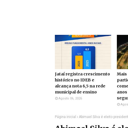
Jataí registra crescimento
Mais 
histórico no IDEB e
part
alcança nota 6,5 na rede
come
municipal de ensino
anos 
segu
Agosto 06, 2026
Agos
Página inicial
Abimael Silva é eleito preside