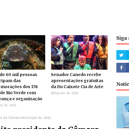
Siga 
de 60 mil pessoas
Senador Canedo recebe
icipam das
apresentações gratuitas
Notí
morações dos 178
da Du Caixote Cia de Arte
de Rio Verde com
Agosto 06, 2026
rança e organização
to 06, 2026
nte da Câmara Municipal de Jataí