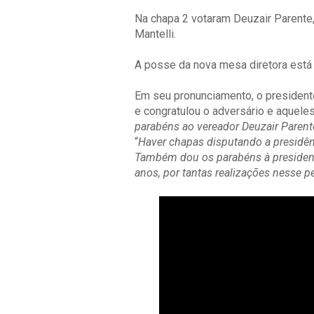
Na chapa 2 votaram Deuzair Parente,
Mantelli.
A posse da nova mesa diretora está 
Em seu pronunciamento, o president
e congratulou o adversário e aqueles
parabéns ao vereador Deuzair Parent
“
Haver chapas disputando a presidên
Também dou os parabéns à presidente
anos, por tantas realizações nesse p