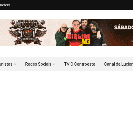
ucieni
unistas
Redes Sociais
TV O Centroeste
Canal da Lucien