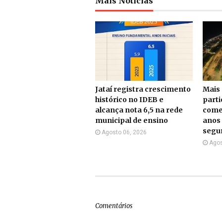
Mais Notícias
Jataí registra crescimento
Mais 
histórico no IDEB e
part
alcança nota 6,5 na rede
come
municipal de ensino
anos 
segu
Agosto 06, 2026
Agos
Comentários