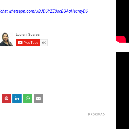
://chat.whatsapp.com/JBJD6YZE0scBGAqHecmyD6
PRÓXIMA