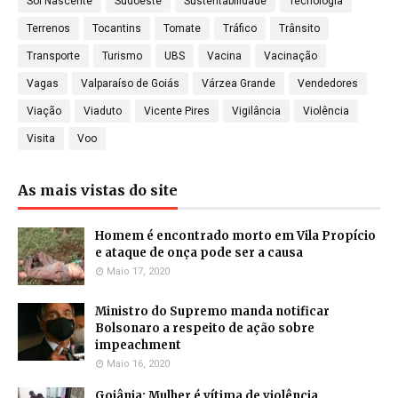
Sol Nascente
Sudoeste
Sustentabilidade
Tecnologia
Terrenos
Tocantins
Tomate
Tráfico
Trânsito
Transporte
Turismo
UBS
Vacina
Vacinação
Vagas
Valparaíso de Goiás
Várzea Grande
Vendedores
Viação
Viaduto
Vicente Pires
Vigilância
Violência
Visita
Voo
As mais vistas do site
Homem é encontrado morto em Vila Propício
e ataque de onça pode ser a causa
Maio 17, 2020
Ministro do Supremo manda notificar
Bolsonaro a respeito de ação sobre
impeachment
Maio 16, 2020
Goiânia: Mulher é vítima de violência