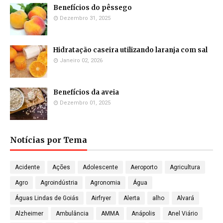
Benefícios do pêssego
Dezembro 31, 2025
Hidratação caseira utilizando laranja com sal
Janeiro 02, 2026
Benefícios da aveia
Dezembro 01, 2025
Notícias por Tema
Acidente
Ações
Adolescente
Aeroporto
Agricultura
Agro
Agroindústria
Agronomia
Água
Águas Lindas de Goiás
Airfryer
Alerta
alho
Alvará
Alzheimer
Ambulância
AMMA
Anápolis
Anel Viário