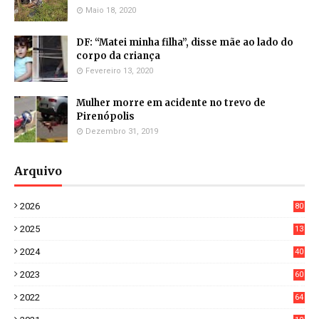
Maio 18, 2020
DF: “Matei minha filha”, disse mãe ao lado do
corpo da criança
Fevereiro 13, 2020
Mulher morre em acidente no trevo de
Pirenópolis
Dezembro 31, 2019
Arquivo
2026
80
8
2025
13
21
2024
40
1
2023
60
8
2022
64
7