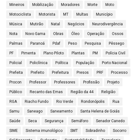
Mineiros
Mobilização
Moradores
Morte
Moto
Motociclista
Motorista
MT
Multas
Município
Música
Mutirão
Natal
Negócios
Neurodivergência
Nota
Novo Gama
Obras
Óleo
Operação
Ossos
Palmas
Paranoá
Pdaf
Peso
Pesquisa
Pêssego
PF
Pimenta
Plano Piloto
Plantas
PM
Polícia Civil
Policial
Policlínica
Política
População
Porto Nacional
Prefeita
Prefeito
Prefeitura
Presos
PRF
Processo
Procon
Professor
Professores
Profissão
Projeto
Público
Recanto das Emas
Região da 44
Religião
RGA
Riacho Fundo
Rio Verde
Rondonópolis
Rua
Samu
Saneago
Saneamento
Santa Helena de Goiás
Saúde
Seca
Segurança
Semáforo
Senador Canedo
SIME
Sistema imunológico
SMT
Sobradinho
Socorro