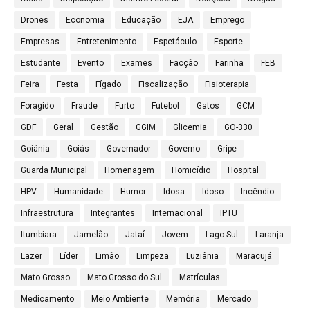
Drones
Economia
Educação
EJA
Emprego
Empresas
Entretenimento
Espetáculo
Esporte
Estudante
Evento
Exames
Facção
Farinha
FEB
Feira
Festa
Fígado
Fiscalização
Fisioterapia
Foragido
Fraude
Furto
Futebol
Gatos
GCM
GDF
Geral
Gestão
GGIM
Glicemia
GO-330
Goiânia
Goiás
Governador
Governo
Gripe
Guarda Municipal
Homenagem
Homicídio
Hospital
HPV
Humanidade
Humor
Idosa
Idoso
Incêndio
Infraestrutura
Integrantes
Internacional
IPTU
Itumbiara
Jamelão
Jataí
Jovem
Lago Sul
Laranja
Lazer
Líder
Limão
Limpeza
Luziânia
Maracujá
Mato Grosso
Mato Grosso do Sul
Matrículas
Medicamento
Meio Ambiente
Memória
Mercado