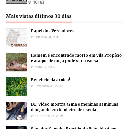
8
1
1
0
1
6
3
Mais vistas últimos 30 dias
Papel dos Vereadores
Outubro 31, 2011
Homem é encontrado morto em Vila Propício
e ataque de onça pode ser a causa
Maio 17, 2020
Benefício da arnica!
Fevereiro 04, 2026
DF: Vídeo mostra arma e meninas seminuas
dançando em banheiro de escola
Setembro 03, 2019
Senador Canedo: Presidente Reinaldo Alves