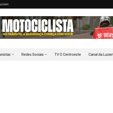
ucieni
unistas
Redes Sociais
TV O Centroeste
Canal da Lucien