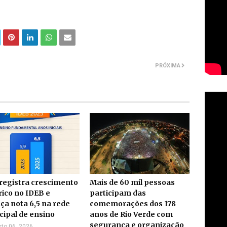
PRÓXIMA
 registra crescimento
Mais de 60 mil pessoas
rico no IDEB e
participam das
ça nota 6,5 na rede
comemorações dos 178
ipal de ensino
anos de Rio Verde com
segurança e organização
to 06, 2026