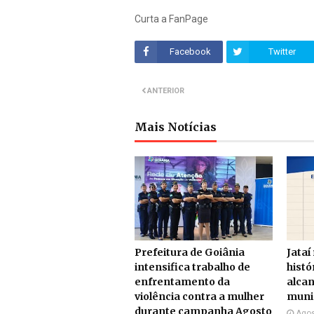
Curta a FanPage
Facebook
Twitter
ANTERIOR
Mais Notícias
Prefeitura de Goiânia
Jataí
intensifica trabalho de
histó
enfrentamento da
alcan
violência contra a mulher
munic
durante campanha Agosto
Agos