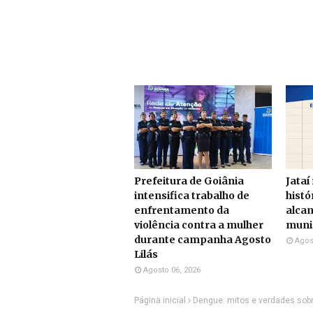
Prefeitura de Goiânia
Jataí
intensifica trabalho de
histó
enfrentamento da
alcan
violência contra a mulher
munic
durante campanha Agosto
Agos
Lilás
Agosto 06, 2026
Página inicial
Dengue: mitos e verdades sobr