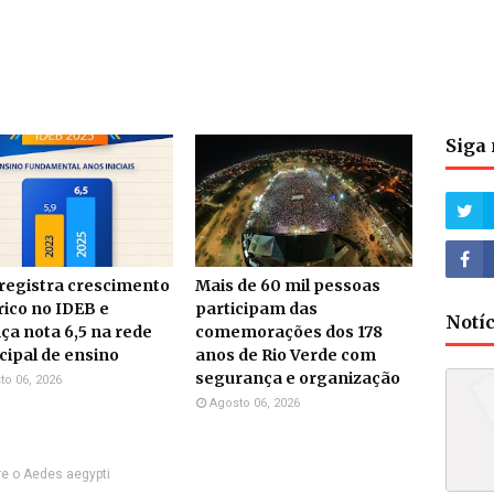
Siga 
 registra crescimento
Mais de 60 mil pessoas
rico no IDEB e
participam das
Notí
ça nota 6,5 na rede
comemorações dos 178
ipal de ensino
anos de Rio Verde com
segurança e organização
to 06, 2026
Agosto 06, 2026
e o Aedes aegypti