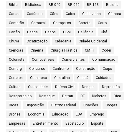
Bíblia
Biblioteca
BR-040
BR-060
BR-153
Brasília
Cacau
Cadúnico
Cães
Caixa
Caldazinha
Câmara
Camarão
Carnaval
Carrapatos
Carreta
Carro
Cartão
Casca
Casos
CBM
Ceilândia
Chá
Chuva
Cicatrização
Cidadania
Cidade Ocidental
Ciências
Cinema
Cirurgia Plástica
CMTT
Coder
Colunista
Combustíveis
Comerciantes
Comunicação
Comurg
Concurso
Confronto
Construção
Corpo
Correios
Criminoso
Cristalina
Cuiabá
Cuidados
Cultura
Curiosidade
Defesa Civil
Dengue
Depressão
Desaparecido
Destaque
Detran
DF
Diabetes
Dica
Dicas
Disposição
Distrito Federal
Doações
Drogas
Drones
Economia
Educação
EJA
Emprego
Empresas
Entretenimento
Espetáculo
Esporte