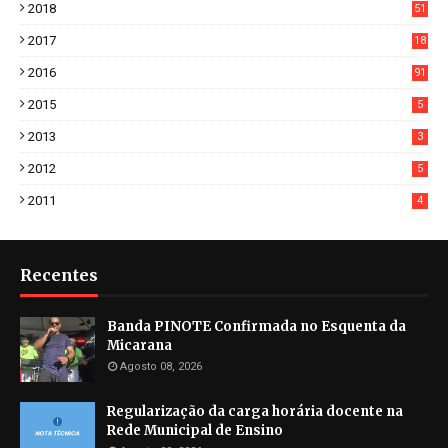
2018
51
3
2017
18
2
2016
91
2015
5
2013
3
2012
5
2011
4
Recentes
Banda PINOTE Confirmada no Esquenta da
Micarana
Agosto 08, 2026
Regularização da carga horária docente na
Rede Municipal de Ensino