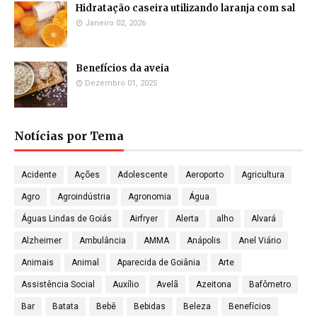
Hidratação caseira utilizando laranja com sal
Janeiro 02, 2026
Benefícios da aveia
Dezembro 01, 2025
Notícias por Tema
Acidente
Ações
Adolescente
Aeroporto
Agricultura
Agro
Agroindústria
Agronomia
Água
Águas Lindas de Goiás
Airfryer
Alerta
alho
Alvará
Alzheimer
Ambulância
AMMA
Anápolis
Anel Viário
Animais
Animal
Aparecida de Goiânia
Arte
Assistência Social
Auxílio
Avelã
Azeitona
Bafômetro
Bar
Batata
Bebê
Bebidas
Beleza
Benefícios