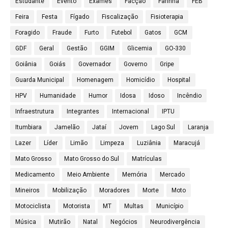
Estudante
Evento
Exames
Facção
Farinha
FEB
Feira
Festa
Fígado
Fiscalização
Fisioterapia
Foragido
Fraude
Furto
Futebol
Gatos
GCM
GDF
Geral
Gestão
GGIM
Glicemia
GO-330
Goiânia
Goiás
Governador
Governo
Gripe
Guarda Municipal
Homenagem
Homicídio
Hospital
HPV
Humanidade
Humor
Idosa
Idoso
Incêndio
Infraestrutura
Integrantes
Internacional
IPTU
Itumbiara
Jamelão
Jataí
Jovem
Lago Sul
Laranja
Lazer
Líder
Limão
Limpeza
Luziânia
Maracujá
Mato Grosso
Mato Grosso do Sul
Matrículas
Medicamento
Meio Ambiente
Memória
Mercado
Mineiros
Mobilização
Moradores
Morte
Moto
Motociclista
Motorista
MT
Multas
Município
Música
Mutirão
Natal
Negócios
Neurodivergência