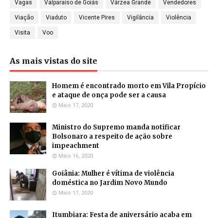
Vagas
Valparaíso de Goiás
Várzea Grande
Vendedores
Viação
Viaduto
Vicente Pires
Vigilância
Violência
Visita
Voo
As mais vistas do site
Homem é encontrado morto em Vila Propício
e ataque de onça pode ser a causa
Maio 17, 2020
Ministro do Supremo manda notificar
Bolsonaro a respeito de ação sobre
impeachment
Maio 16, 2020
Goiânia: Mulher é vítima de violência
doméstica no Jardim Novo Mundo
Maio 17, 2020
Itumbiara: Festa de aniversário acaba em