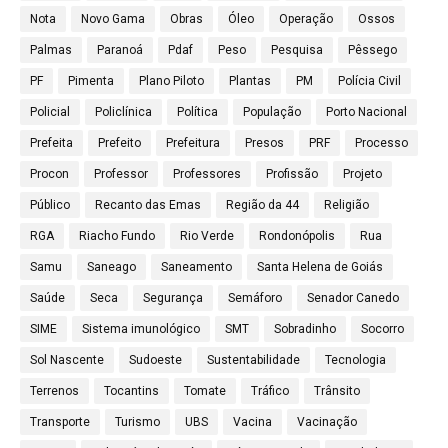
Nota
Novo Gama
Obras
Óleo
Operação
Ossos
Palmas
Paranoá
Pdaf
Peso
Pesquisa
Pêssego
PF
Pimenta
Plano Piloto
Plantas
PM
Polícia Civil
Policial
Policlínica
Política
População
Porto Nacional
Prefeita
Prefeito
Prefeitura
Presos
PRF
Processo
Procon
Professor
Professores
Profissão
Projeto
Público
Recanto das Emas
Região da 44
Religião
RGA
Riacho Fundo
Rio Verde
Rondonópolis
Rua
Samu
Saneago
Saneamento
Santa Helena de Goiás
Saúde
Seca
Segurança
Semáforo
Senador Canedo
SIME
Sistema imunológico
SMT
Sobradinho
Socorro
Sol Nascente
Sudoeste
Sustentabilidade
Tecnologia
Terrenos
Tocantins
Tomate
Tráfico
Trânsito
Transporte
Turismo
UBS
Vacina
Vacinação