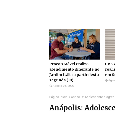
Procon Móvel realiza
UBS V
atendimento itinerante no
reali
Jardim Itália a partir desta
em S
segunda (10)
Agos
Agosto 08, 2026
Página inicial
Anápolis: Adolescente é agred
Anápolis: Adolesce