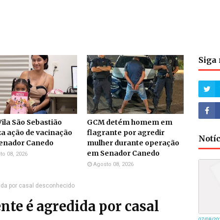
Siga 
ila São Sebastião
GCM detém homem em
za ação de vacinação
flagrante por agredir
Notí
enador Canedo
mulher durante operação
em Senador Canedo
to 08, 2026
Agosto 08, 2026
ida por casal desconhecido
nte é agredida por casal