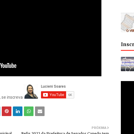
Insc
, se inscreva
PRÓXIMA
icipal
Refis 2022 da Prefeitura de Senador Canedo tem