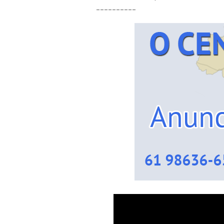
__________