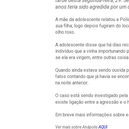
tarde desta segunda-feira, 29.
Se
anos teria sido agredida por um
A mãe da adolescente relatou a Políc
sua filha, logo depois fugiram do l
olho roxo.
A adolescente disse que há dias re
indivíduo que a vinha importunando
se ela era virgem, entre outras coisa
Quando ainda estava sendo ouvida pe
fatos contando que já havia se enco
na noite anterior.
O caso está sendo investigado pela P
existe ligação entre a agressão e 
Em breve mais informações sobre es
Ver mais sobre Anápolis
AQUI