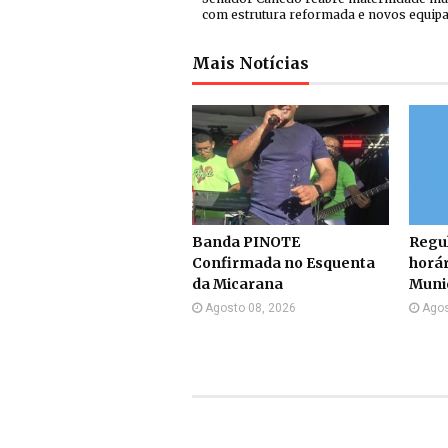
com estrutura reformada e novos equi
Mais Notícias
Banda PINOTE
Regul
Confirmada no Esquenta
horár
da Micarana
Munic
Agosto 08, 2026
Agos