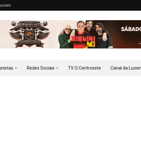
ucieni
unistas
Redes Sociais
TV O Centroeste
Canal da Lucien