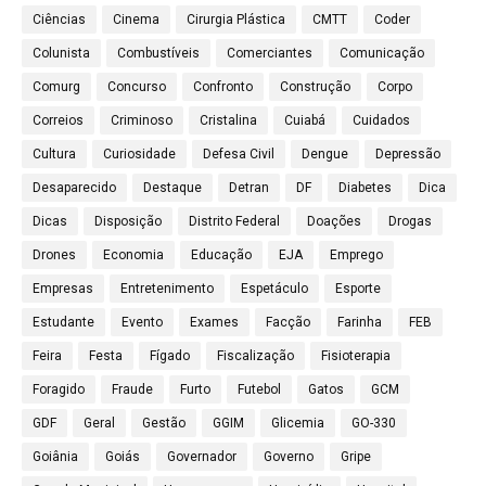
Ciências
Cinema
Cirurgia Plástica
CMTT
Coder
Colunista
Combustíveis
Comerciantes
Comunicação
Comurg
Concurso
Confronto
Construção
Corpo
Correios
Criminoso
Cristalina
Cuiabá
Cuidados
Cultura
Curiosidade
Defesa Civil
Dengue
Depressão
Desaparecido
Destaque
Detran
DF
Diabetes
Dica
Dicas
Disposição
Distrito Federal
Doações
Drogas
Drones
Economia
Educação
EJA
Emprego
Empresas
Entretenimento
Espetáculo
Esporte
Estudante
Evento
Exames
Facção
Farinha
FEB
Feira
Festa
Fígado
Fiscalização
Fisioterapia
Foragido
Fraude
Furto
Futebol
Gatos
GCM
GDF
Geral
Gestão
GGIM
Glicemia
GO-330
Goiânia
Goiás
Governador
Governo
Gripe