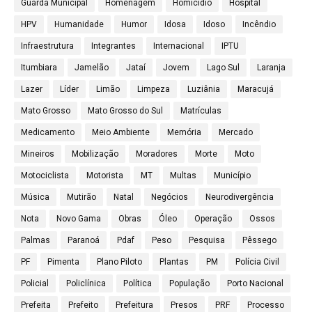
Guarda Municipal
Homenagem
Homicídio
Hospital
HPV
Humanidade
Humor
Idosa
Idoso
Incêndio
Infraestrutura
Integrantes
Internacional
IPTU
Itumbiara
Jamelão
Jataí
Jovem
Lago Sul
Laranja
Lazer
Líder
Limão
Limpeza
Luziânia
Maracujá
Mato Grosso
Mato Grosso do Sul
Matrículas
Medicamento
Meio Ambiente
Memória
Mercado
Mineiros
Mobilização
Moradores
Morte
Moto
Motociclista
Motorista
MT
Multas
Município
Música
Mutirão
Natal
Negócios
Neurodivergência
Nota
Novo Gama
Obras
Óleo
Operação
Ossos
Palmas
Paranoá
Pdaf
Peso
Pesquisa
Pêssego
PF
Pimenta
Plano Piloto
Plantas
PM
Polícia Civil
Policial
Policlínica
Política
População
Porto Nacional
Prefeita
Prefeito
Prefeitura
Presos
PRF
Processo