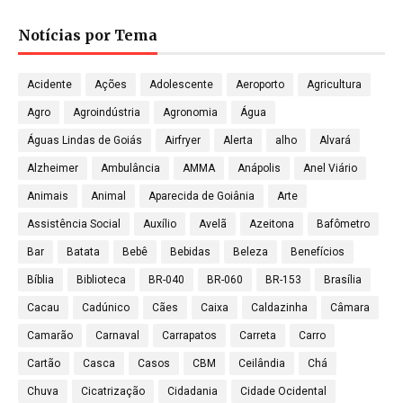
Notícias por Tema
Acidente
Ações
Adolescente
Aeroporto
Agricultura
Agro
Agroindústria
Agronomia
Água
Águas Lindas de Goiás
Airfryer
Alerta
alho
Alvará
Alzheimer
Ambulância
AMMA
Anápolis
Anel Viário
Animais
Animal
Aparecida de Goiânia
Arte
Assistência Social
Auxílio
Avelã
Azeitona
Bafômetro
Bar
Batata
Bebê
Bebidas
Beleza
Benefícios
Bíblia
Biblioteca
BR-040
BR-060
BR-153
Brasília
Cacau
Cadúnico
Cães
Caixa
Caldazinha
Câmara
Camarão
Carnaval
Carrapatos
Carreta
Carro
Cartão
Casca
Casos
CBM
Ceilândia
Chá
Chuva
Cicatrização
Cidadania
Cidade Ocidental