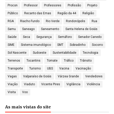
Procon
Professor
Professores
Profissão
Projeto
Público
Recanto das Emas
Região da 44
Religião
RGA
Riacho Fundo
Rio Verde
Rondonópolis
Rua
Samu
Saneago
Saneamento
Santa Helena de Goiás
Saúde
Seca
Segurança
Semáforo
Senador Canedo
SIME
Sistema imunológico
SMT
Sobradinho
Socorro
Sol Nascente
Sudoeste
Sustentabilidade
Tecnologia
Terrenos
Tocantins
Tomate
Tráfico
Trânsito
Transporte
Turismo
UBS
Vacina
Vacinação
Vagas
Valparaíso de Goiás
Várzea Grande
Vendedores
Viação
Viaduto
Vicente Pires
Vigilância
Violência
Visita
Voo
As mais vistas do site