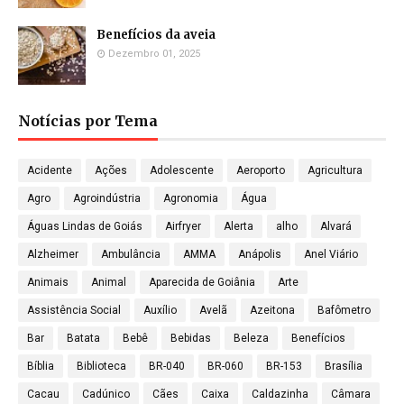
Benefícios da aveia
Dezembro 01, 2025
Notícias por Tema
Acidente
Ações
Adolescente
Aeroporto
Agricultura
Agro
Agroindústria
Agronomia
Água
Águas Lindas de Goiás
Airfryer
Alerta
alho
Alvará
Alzheimer
Ambulância
AMMA
Anápolis
Anel Viário
Animais
Animal
Aparecida de Goiânia
Arte
Assistência Social
Auxílio
Avelã
Azeitona
Bafômetro
Bar
Batata
Bebê
Bebidas
Beleza
Benefícios
Bíblia
Biblioteca
BR-040
BR-060
BR-153
Brasília
Cacau
Cadúnico
Cães
Caixa
Caldazinha
Câmara