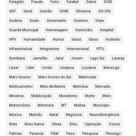
Foragido
Fraude
Furto
Futebol
Gatos
GCM
GDF
Geral
Gestão
GGIM
Glicemia
GO-330
Goiânia
Goiás
Governador
Governo
Gripe
Guarda Municipal
Homenagem
Homicídio
Hospital
HPV
Humanidade
Humor
Idosa
Idoso
Incêndio
Infraestrutura
Integrantes
Internacional
IPTU
Itumbiara
Jamelão
Jataí
Jovem
Lago Sul
Laranja
Lazer
Líder
Limão
Limpeza
Luziânia
Maracujá
Mato Grosso
Mato Grosso do Sul
Matrículas
Medicamento
Meio Ambiente
Memória
Mercado
Mineiros
Mobilização
Moradores
Morte
Moto
Motociclista
Motorista
MT
Multas
Município
Música
Mutirão
Natal
Negócios
Neurodivergência
Nota
Novo Gama
Obras
Óleo
Operação
Ossos
Palmas
Paranoá
Pdaf
Peso
Pesquisa
Pêssego