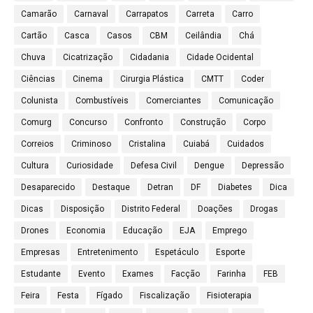
Camarão
Carnaval
Carrapatos
Carreta
Carro
Cartão
Casca
Casos
CBM
Ceilândia
Chá
Chuva
Cicatrização
Cidadania
Cidade Ocidental
Ciências
Cinema
Cirurgia Plástica
CMTT
Coder
Colunista
Combustíveis
Comerciantes
Comunicação
Comurg
Concurso
Confronto
Construção
Corpo
Correios
Criminoso
Cristalina
Cuiabá
Cuidados
Cultura
Curiosidade
Defesa Civil
Dengue
Depressão
Desaparecido
Destaque
Detran
DF
Diabetes
Dica
Dicas
Disposição
Distrito Federal
Doações
Drogas
Drones
Economia
Educação
EJA
Emprego
Empresas
Entretenimento
Espetáculo
Esporte
Estudante
Evento
Exames
Facção
Farinha
FEB
Feira
Festa
Fígado
Fiscalização
Fisioterapia