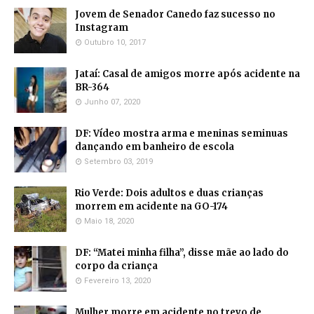
Jovem de Senador Canedo faz sucesso no
Instagram
Outubro 10, 2017
Jataí: Casal de amigos morre após acidente na
BR-364
Junho 07, 2020
DF: Vídeo mostra arma e meninas seminuas
dançando em banheiro de escola
Setembro 03, 2019
Rio Verde: Dois adultos e duas crianças
morrem em acidente na GO-174
Maio 18, 2020
DF: “Matei minha filha”, disse mãe ao lado do
corpo da criança
Fevereiro 13, 2020
Mulher morre em acidente no trevo de