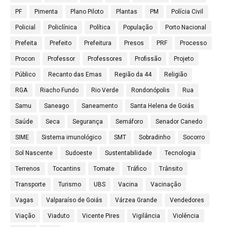
PF
Pimenta
Plano Piloto
Plantas
PM
Polícia Civil
Policial
Policlínica
Política
População
Porto Nacional
Prefeita
Prefeito
Prefeitura
Presos
PRF
Processo
Procon
Professor
Professores
Profissão
Projeto
Público
Recanto das Emas
Região da 44
Religião
RGA
Riacho Fundo
Rio Verde
Rondonópolis
Rua
Samu
Saneago
Saneamento
Santa Helena de Goiás
Saúde
Seca
Segurança
Semáforo
Senador Canedo
SIME
Sistema imunológico
SMT
Sobradinho
Socorro
Sol Nascente
Sudoeste
Sustentabilidade
Tecnologia
Terrenos
Tocantins
Tomate
Tráfico
Trânsito
Transporte
Turismo
UBS
Vacina
Vacinação
Vagas
Valparaíso de Goiás
Várzea Grande
Vendedores
Viação
Viaduto
Vicente Pires
Vigilância
Violência