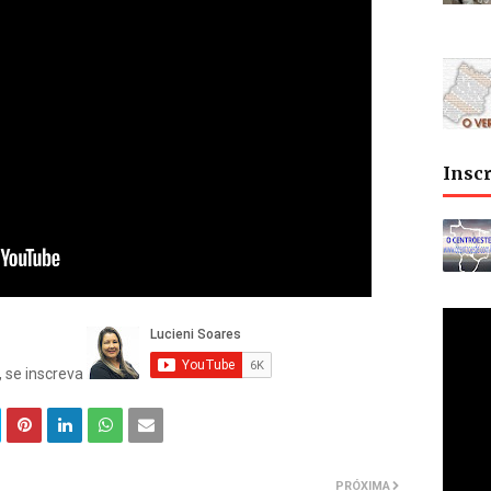
Insc
, se inscreva
PRÓXIMA