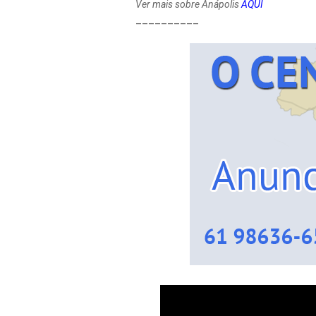
Ver mais sobre Anápolis
AQUI
__________