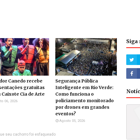
Siga 
dor Canedo recebe
Segurança Pública
sentações gratuitas
Inteligente em Rio Verde:
Notí
 Caixote Cia de Arte
Como funciona o
policiamento monitorado
to 06, 2026
por drones em grandes
eventos?
Agosto 05, 2026
que seu cachorro foi esfaqueado