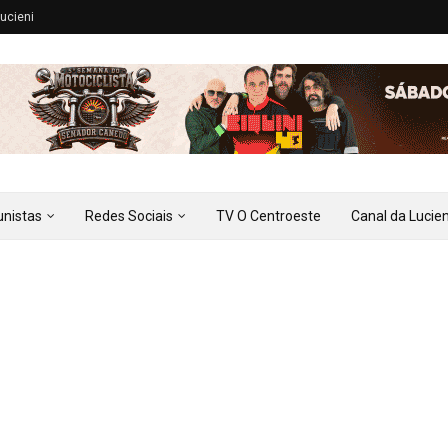
ucieni
unistas
Redes Sociais
TV O Centroeste
Canal da Lucien