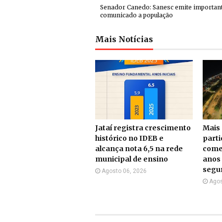
Senador Canedo: Sanesc emite importan
comunicado a população
Mais Notícias
Jataí registra crescimento
Mais 
histórico no IDEB e
part
alcança nota 6,5 na rede
come
municipal de ensino
anos 
segu
Agosto 06, 2026
Agos