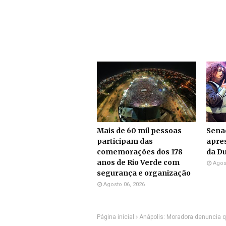
Mais de 60 mil pessoas
Sena
participam das
apre
comemorações dos 178
da Du
anos de Rio Verde com
Agos
segurança e organização
Agosto 06, 2026
Página inicial
Anápolis: Moradora denuncia 