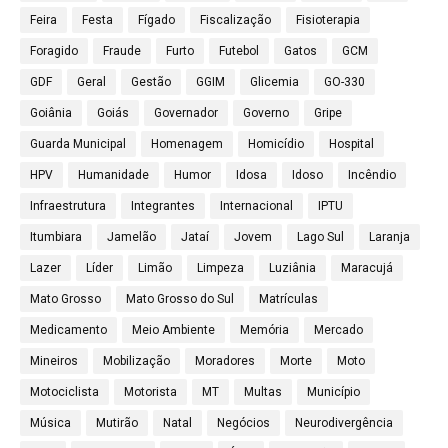
Feira
Festa
Fígado
Fiscalização
Fisioterapia
Foragido
Fraude
Furto
Futebol
Gatos
GCM
GDF
Geral
Gestão
GGIM
Glicemia
GO-330
Goiânia
Goiás
Governador
Governo
Gripe
Guarda Municipal
Homenagem
Homicídio
Hospital
HPV
Humanidade
Humor
Idosa
Idoso
Incêndio
Infraestrutura
Integrantes
Internacional
IPTU
Itumbiara
Jamelão
Jataí
Jovem
Lago Sul
Laranja
Lazer
Líder
Limão
Limpeza
Luziânia
Maracujá
Mato Grosso
Mato Grosso do Sul
Matrículas
Medicamento
Meio Ambiente
Memória
Mercado
Mineiros
Mobilização
Moradores
Morte
Moto
Motociclista
Motorista
MT
Multas
Município
Música
Mutirão
Natal
Negócios
Neurodivergência