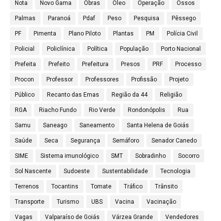
Nota
Novo Gama
Obras
Óleo
Operação
Ossos
Palmas
Paranoá
Pdaf
Peso
Pesquisa
Pêssego
PF
Pimenta
Plano Piloto
Plantas
PM
Polícia Civil
Policial
Policlínica
Política
População
Porto Nacional
Prefeita
Prefeito
Prefeitura
Presos
PRF
Processo
Procon
Professor
Professores
Profissão
Projeto
Público
Recanto das Emas
Região da 44
Religião
RGA
Riacho Fundo
Rio Verde
Rondonópolis
Rua
Samu
Saneago
Saneamento
Santa Helena de Goiás
Saúde
Seca
Segurança
Semáforo
Senador Canedo
SIME
Sistema imunológico
SMT
Sobradinho
Socorro
Sol Nascente
Sudoeste
Sustentabilidade
Tecnologia
Terrenos
Tocantins
Tomate
Tráfico
Trânsito
Transporte
Turismo
UBS
Vacina
Vacinação
Vagas
Valparaíso de Goiás
Várzea Grande
Vendedores