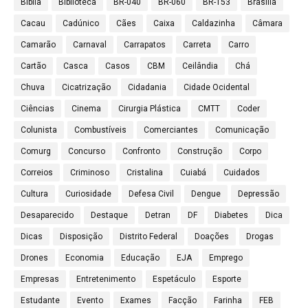
Bíblia
Biblioteca
BR-040
BR-060
BR-153
Brasília
Cacau
Cadúnico
Cães
Caixa
Caldazinha
Câmara
Camarão
Carnaval
Carrapatos
Carreta
Carro
Cartão
Casca
Casos
CBM
Ceilândia
Chá
Chuva
Cicatrização
Cidadania
Cidade Ocidental
Ciências
Cinema
Cirurgia Plástica
CMTT
Coder
Colunista
Combustíveis
Comerciantes
Comunicação
Comurg
Concurso
Confronto
Construção
Corpo
Correios
Criminoso
Cristalina
Cuiabá
Cuidados
Cultura
Curiosidade
Defesa Civil
Dengue
Depressão
Desaparecido
Destaque
Detran
DF
Diabetes
Dica
Dicas
Disposição
Distrito Federal
Doações
Drogas
Drones
Economia
Educação
EJA
Emprego
Empresas
Entretenimento
Espetáculo
Esporte
Estudante
Evento
Exames
Facção
Farinha
FEB