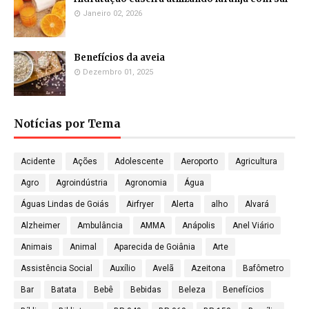
Janeiro 02, 2026
Benefícios da aveia
Dezembro 01, 2025
Notícias por Tema
Acidente
Ações
Adolescente
Aeroporto
Agricultura
Agro
Agroindústria
Agronomia
Água
Águas Lindas de Goiás
Airfryer
Alerta
alho
Alvará
Alzheimer
Ambulância
AMMA
Anápolis
Anel Viário
Animais
Animal
Aparecida de Goiânia
Arte
Assistência Social
Auxílio
Avelã
Azeitona
Bafômetro
Bar
Batata
Bebê
Bebidas
Beleza
Benefícios