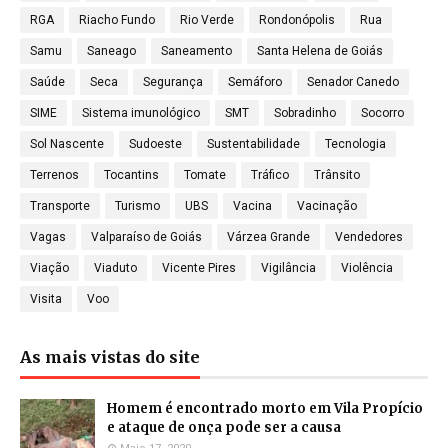
RGA
Riacho Fundo
Rio Verde
Rondonópolis
Rua
Samu
Saneago
Saneamento
Santa Helena de Goiás
Saúde
Seca
Segurança
Semáforo
Senador Canedo
SIME
Sistema imunológico
SMT
Sobradinho
Socorro
Sol Nascente
Sudoeste
Sustentabilidade
Tecnologia
Terrenos
Tocantins
Tomate
Tráfico
Trânsito
Transporte
Turismo
UBS
Vacina
Vacinação
Vagas
Valparaíso de Goiás
Várzea Grande
Vendedores
Viação
Viaduto
Vicente Pires
Vigilância
Violência
Visita
Voo
As mais vistas do site
Homem é encontrado morto em Vila Propício
e ataque de onça pode ser a causa