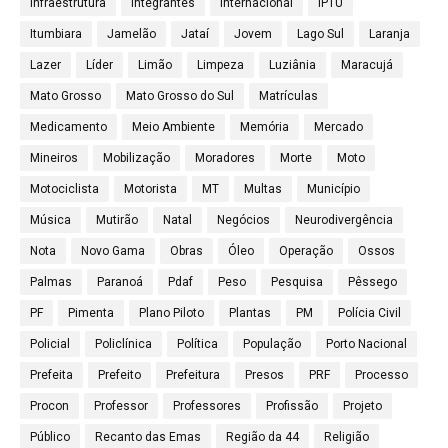
Infraestrutura
Integrantes
Internacional
IPTU
Itumbiara
Jamelão
Jataí
Jovem
Lago Sul
Laranja
Lazer
Líder
Limão
Limpeza
Luziânia
Maracujá
Mato Grosso
Mato Grosso do Sul
Matrículas
Medicamento
Meio Ambiente
Memória
Mercado
Mineiros
Mobilização
Moradores
Morte
Moto
Motociclista
Motorista
MT
Multas
Município
Música
Mutirão
Natal
Negócios
Neurodivergência
Nota
Novo Gama
Obras
Óleo
Operação
Ossos
Palmas
Paranoá
Pdaf
Peso
Pesquisa
Pêssego
PF
Pimenta
Plano Piloto
Plantas
PM
Polícia Civil
Policial
Policlínica
Política
População
Porto Nacional
Prefeita
Prefeito
Prefeitura
Presos
PRF
Processo
Procon
Professor
Professores
Profissão
Projeto
Público
Recanto das Emas
Região da 44
Religião