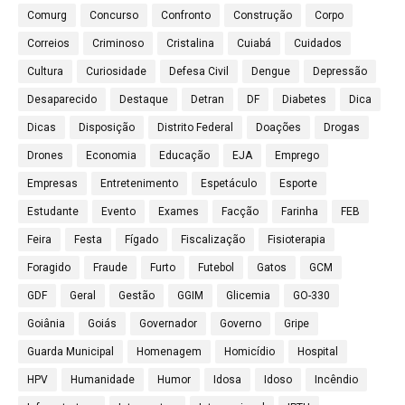
Comurg
Concurso
Confronto
Construção
Corpo
Correios
Criminoso
Cristalina
Cuiabá
Cuidados
Cultura
Curiosidade
Defesa Civil
Dengue
Depressão
Desaparecido
Destaque
Detran
DF
Diabetes
Dica
Dicas
Disposição
Distrito Federal
Doações
Drogas
Drones
Economia
Educação
EJA
Emprego
Empresas
Entretenimento
Espetáculo
Esporte
Estudante
Evento
Exames
Facção
Farinha
FEB
Feira
Festa
Fígado
Fiscalização
Fisioterapia
Foragido
Fraude
Furto
Futebol
Gatos
GCM
GDF
Geral
Gestão
GGIM
Glicemia
GO-330
Goiânia
Goiás
Governador
Governo
Gripe
Guarda Municipal
Homenagem
Homicídio
Hospital
HPV
Humanidade
Humor
Idosa
Idoso
Incêndio