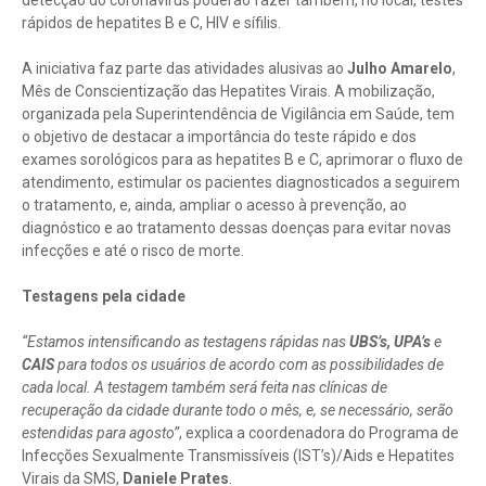
detecção do coronavírus poderão fazer também, no local, testes
rápidos de hepatites B e C, HIV e sífilis.
A iniciativa faz parte das atividades alusivas ao
Julho Amarelo
,
Mês de Conscientização das Hepatites Virais. A mobilização,
organizada pela Superintendência de Vigilância em Saúde, tem
o objetivo de destacar a importância do teste rápido e dos
exames sorológicos para as hepatites B e C, aprimorar o fluxo de
atendimento, estimular os pacientes diagnosticados a seguirem
o tratamento, e, ainda, ampliar o acesso à prevenção, ao
diagnóstico e ao tratamento dessas doenças para evitar novas
infecções e até o risco de morte.
Testagens pela cidade
“Estamos intensificando as testagens rápidas nas
UBS’s, UPA’s
e
CAIS
para todos os usuários de acordo com as possibilidades de
cada local. A testagem também será feita nas clínicas de
recuperação da cidade durante todo o mês, e, se necessário, serão
estendidas para agosto”
, explica a coordenadora do Programa de
Infecções Sexualmente Transmissíveis (IST’s)/Aids e Hepatites
Virais da SMS,
Daniele Prates
.