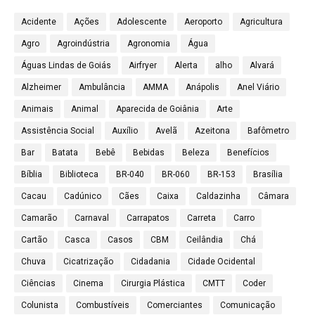
Acidente
Ações
Adolescente
Aeroporto
Agricultura
Agro
Agroindústria
Agronomia
Água
Águas Lindas de Goiás
Airfryer
Alerta
alho
Alvará
Alzheimer
Ambulância
AMMA
Anápolis
Anel Viário
Animais
Animal
Aparecida de Goiânia
Arte
Assistência Social
Auxílio
Avelã
Azeitona
Bafômetro
Bar
Batata
Bebê
Bebidas
Beleza
Benefícios
Bíblia
Biblioteca
BR-040
BR-060
BR-153
Brasília
Cacau
Cadúnico
Cães
Caixa
Caldazinha
Câmara
Camarão
Carnaval
Carrapatos
Carreta
Carro
Cartão
Casca
Casos
CBM
Ceilândia
Chá
Chuva
Cicatrização
Cidadania
Cidade Ocidental
Ciências
Cinema
Cirurgia Plástica
CMTT
Coder
Colunista
Combustíveis
Comerciantes
Comunicação