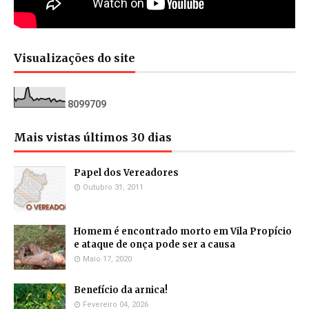
Visualizações do site
8
0
9
9
7
0
9
Mais vistas últimos 30 dias
Papel dos Vereadores
Outubro 31, 2011
Homem é encontrado morto em Vila Propício
e ataque de onça pode ser a causa
Maio 17, 2020
Benefício da arnica!
Fevereiro 04, 2026