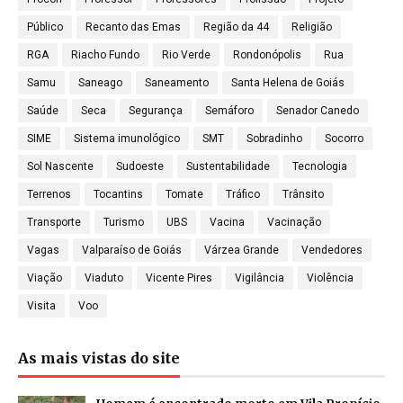
Público
Recanto das Emas
Região da 44
Religião
RGA
Riacho Fundo
Rio Verde
Rondonópolis
Rua
Samu
Saneago
Saneamento
Santa Helena de Goiás
Saúde
Seca
Segurança
Semáforo
Senador Canedo
SIME
Sistema imunológico
SMT
Sobradinho
Socorro
Sol Nascente
Sudoeste
Sustentabilidade
Tecnologia
Terrenos
Tocantins
Tomate
Tráfico
Trânsito
Transporte
Turismo
UBS
Vacina
Vacinação
Vagas
Valparaíso de Goiás
Várzea Grande
Vendedores
Viação
Viaduto
Vicente Pires
Vigilância
Violência
Visita
Voo
As mais vistas do site