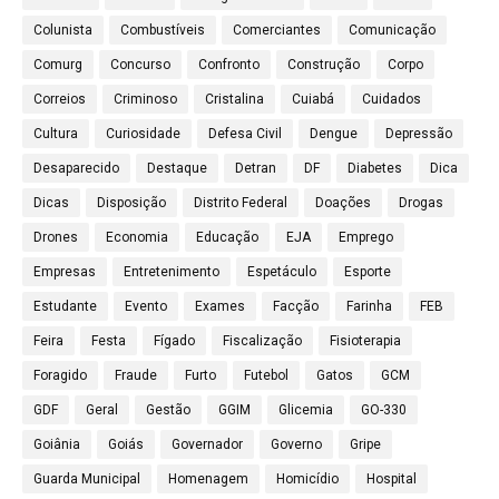
Colunista
Combustíveis
Comerciantes
Comunicação
Comurg
Concurso
Confronto
Construção
Corpo
Correios
Criminoso
Cristalina
Cuiabá
Cuidados
Cultura
Curiosidade
Defesa Civil
Dengue
Depressão
Desaparecido
Destaque
Detran
DF
Diabetes
Dica
Dicas
Disposição
Distrito Federal
Doações
Drogas
Drones
Economia
Educação
EJA
Emprego
Empresas
Entretenimento
Espetáculo
Esporte
Estudante
Evento
Exames
Facção
Farinha
FEB
Feira
Festa
Fígado
Fiscalização
Fisioterapia
Foragido
Fraude
Furto
Futebol
Gatos
GCM
GDF
Geral
Gestão
GGIM
Glicemia
GO-330
Goiânia
Goiás
Governador
Governo
Gripe
Guarda Municipal
Homenagem
Homicídio
Hospital