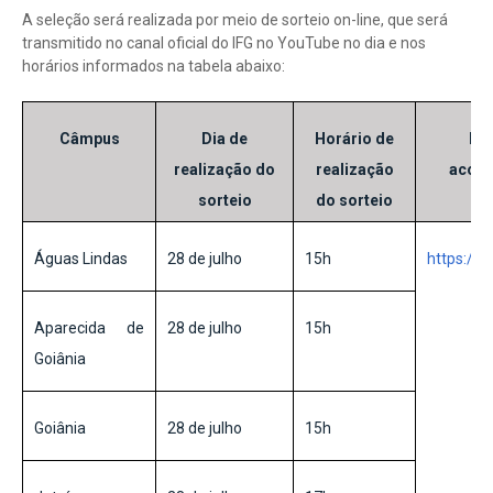
A seleção será realizada por meio de sorteio on-line, que será
transmitido no canal oficial do IFG no YouTube no dia e nos
horários informados na tabela abaixo:
Câmpus
Dia de
Horário de
End
realização do
realização
acomp
sorteio
do sorteio
Águas Lindas
28 de julho
15h
https://w
Aparecida de
28 de julho
15h
Goiânia
Goiânia
28 de julho
15h