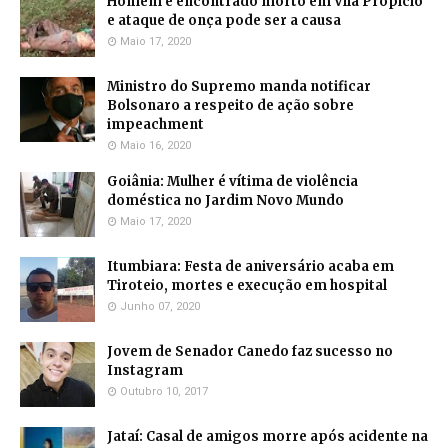
Homem é encontrado morto em Vila Propício
e ataque de onça pode ser a causa
Maio 17, 2020
Ministro do Supremo manda notificar
Bolsonaro a respeito de ação sobre
impeachment
Maio 16, 2020
Goiânia: Mulher é vítima de violência
doméstica no Jardim Novo Mundo
Maio 17, 2020
Itumbiara: Festa de aniversário acaba em
Tiroteio, mortes e execução em hospital
Junho 07, 2020
Jovem de Senador Canedo faz sucesso no
Instagram
Outubro 10, 2017
Jataí: Casal de amigos morre após acidente na