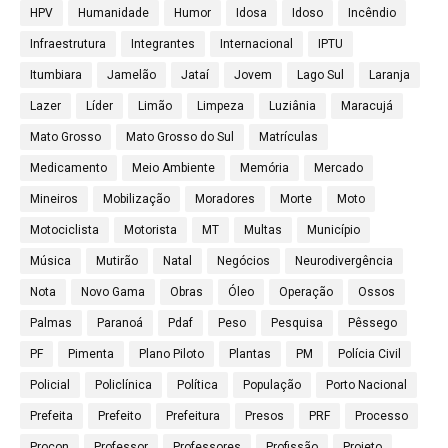
HPV
Humanidade
Humor
Idosa
Idoso
Incêndio
Infraestrutura
Integrantes
Internacional
IPTU
Itumbiara
Jamelão
Jataí
Jovem
Lago Sul
Laranja
Lazer
Líder
Limão
Limpeza
Luziânia
Maracujá
Mato Grosso
Mato Grosso do Sul
Matrículas
Medicamento
Meio Ambiente
Memória
Mercado
Mineiros
Mobilização
Moradores
Morte
Moto
Motociclista
Motorista
MT
Multas
Município
Música
Mutirão
Natal
Negócios
Neurodivergência
Nota
Novo Gama
Obras
Óleo
Operação
Ossos
Palmas
Paranoá
Pdaf
Peso
Pesquisa
Pêssego
PF
Pimenta
Plano Piloto
Plantas
PM
Polícia Civil
Policial
Policlínica
Política
População
Porto Nacional
Prefeita
Prefeito
Prefeitura
Presos
PRF
Processo
Procon
Professor
Professores
Profissão
Projeto