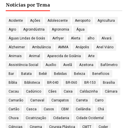
Notícias por Tema
Acidente
Ações
Adolescente
Aeroporto
Agricultura
Agro
Agroindústria
Agronomia
Água
Águas Lindas de Goiás
Airfryer
Alerta
alho
Alvará
Alzheimer
Ambulância
AMMA
Anápolis
Anel Viário
Animais
Animal
Aparecida de Goiânia
Arte
Assistência Social
Auxílio
Avelã
Azeitona
Bafômetro
Bar
Batata
Bebê
Bebidas
Beleza
Benefícios
Bíblia
Biblioteca
BR-040
BR-060
BR-153
Brasília
Cacau
Cadúnico
Cães
Caixa
Caldazinha
Câmara
Camarão
Carnaval
Carrapatos
Carreta
Carro
Cartão
Casca
Casos
CBM
Ceilândia
Chá
Chuva
Cicatrização
Cidadania
Cidade Ocidental
Ciências
Cinema
Cirurgia Plástica
CMTT
Coder