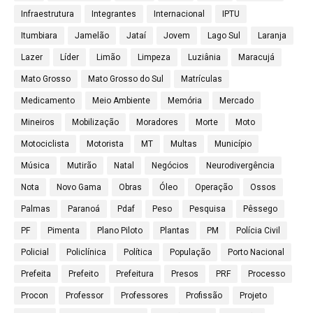
Infraestrutura
Integrantes
Internacional
IPTU
Itumbiara
Jamelão
Jataí
Jovem
Lago Sul
Laranja
Lazer
Líder
Limão
Limpeza
Luziânia
Maracujá
Mato Grosso
Mato Grosso do Sul
Matrículas
Medicamento
Meio Ambiente
Memória
Mercado
Mineiros
Mobilização
Moradores
Morte
Moto
Motociclista
Motorista
MT
Multas
Município
Música
Mutirão
Natal
Negócios
Neurodivergência
Nota
Novo Gama
Obras
Óleo
Operação
Ossos
Palmas
Paranoá
Pdaf
Peso
Pesquisa
Pêssego
PF
Pimenta
Plano Piloto
Plantas
PM
Polícia Civil
Policial
Policlínica
Política
População
Porto Nacional
Prefeita
Prefeito
Prefeitura
Presos
PRF
Processo
Procon
Professor
Professores
Profissão
Projeto