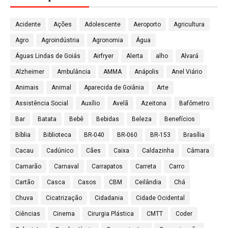
Acidente
Ações
Adolescente
Aeroporto
Agricultura
Agro
Agroindústria
Agronomia
Água
Águas Lindas de Goiás
Airfryer
Alerta
alho
Alvará
Alzheimer
Ambulância
AMMA
Anápolis
Anel Viário
Animais
Animal
Aparecida de Goiânia
Arte
Assistência Social
Auxílio
Avelã
Azeitona
Bafômetro
Bar
Batata
Bebê
Bebidas
Beleza
Benefícios
Bíblia
Biblioteca
BR-040
BR-060
BR-153
Brasília
Cacau
Cadúnico
Cães
Caixa
Caldazinha
Câmara
Camarão
Carnaval
Carrapatos
Carreta
Carro
Cartão
Casca
Casos
CBM
Ceilândia
Chá
Chuva
Cicatrização
Cidadania
Cidade Ocidental
Ciências
Cinema
Cirurgia Plástica
CMTT
Coder