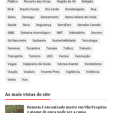
Público
Recanto das Emas
Região da 44
Religião
RGA
Riacho Fundo
Rio Verde
Rondonópolis
Rua
Samu
Saneago
Saneamento
Santa Helena de Goiás
Saúde
Seca
Segurança
Semáforo
Senador Canedo
SIME
Sistema imunológico
SMT
Sobradinho
Socorro
Sol Nascente
Sudoeste
Sustentabilidade
Tecnologia
Terrenos
Tocantins
Tomate
Tráfico
Trânsito
Transporte
Turismo
UBS
Vacina
Vacinação
Vagas
Valparaíso de Goiás
Várzea Grande
Vendedores
Viação
Viaduto
Vicente Pires
Vigilância
Violência
Visita
Voo
As mais vistas do site
Homem é encontrado morto em Vila Propício
e ataque de onça pode ser a causa