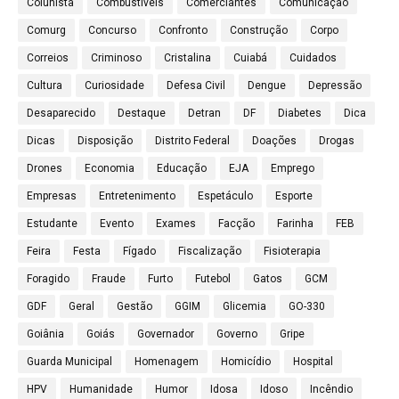
Colunista
Combustíveis
Comerciantes
Comunicação
Comurg
Concurso
Confronto
Construção
Corpo
Correios
Criminoso
Cristalina
Cuiabá
Cuidados
Cultura
Curiosidade
Defesa Civil
Dengue
Depressão
Desaparecido
Destaque
Detran
DF
Diabetes
Dica
Dicas
Disposição
Distrito Federal
Doações
Drogas
Drones
Economia
Educação
EJA
Emprego
Empresas
Entretenimento
Espetáculo
Esporte
Estudante
Evento
Exames
Facção
Farinha
FEB
Feira
Festa
Fígado
Fiscalização
Fisioterapia
Foragido
Fraude
Furto
Futebol
Gatos
GCM
GDF
Geral
Gestão
GGIM
Glicemia
GO-330
Goiânia
Goiás
Governador
Governo
Gripe
Guarda Municipal
Homenagem
Homicídio
Hospital
HPV
Humanidade
Humor
Idosa
Idoso
Incêndio