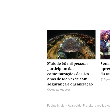
Mais de 60 mil pessoas
Sena
participam das
apre
comemorações dos 178
da Du
anos de Rio Verde com
Agos
segurança e organização
Agosto 06, 2026
Página inicial
Aparecida: Prefeitura realiza o