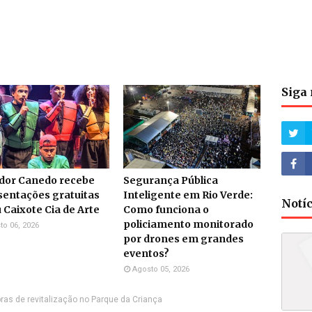
Siga 
dor Canedo recebe
Segurança Pública
sentações gratuitas
Inteligente em Rio Verde:
Notí
 Caixote Cia de Arte
Como funciona o
policiamento monitorado
to 06, 2026
por drones em grandes
eventos?
Agosto 05, 2026
bras de revitalização no Parque da Criança