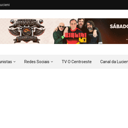
ucieni
unistas
Redes Sociais
TV O Centroeste
Canal da Lucien