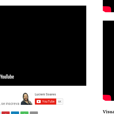
, se inscreva
Visua