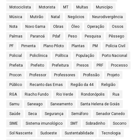
Motociclista
Motorista
MT
Multas
Município
Música
Mutirão
Natal
Negócios
Neurodivergência
Nota
Novo Gama
Obras
Óleo
Operação
Ossos
Palmas
Paranoá
Pdaf
Peso
Pesquisa
Pêssego
PF
Pimenta
Plano Piloto
Plantas
PM
Polícia Civil
Policial
Policlínica
Política
População
Porto Nacional
Prefeita
Prefeito
Prefeitura
Presos
PRF
Processo
Procon
Professor
Professores
Profissão
Projeto
Público
Recanto das Emas
Região da 44
Religião
RGA
Riacho Fundo
Rio Verde
Rondonópolis
Rua
Samu
Saneago
Saneamento
Santa Helena de Goiás
Saúde
Seca
Segurança
Semáforo
Senador Canedo
SIME
Sistema imunológico
SMT
Sobradinho
Socorro
Sol Nascente
Sudoeste
Sustentabilidade
Tecnologia