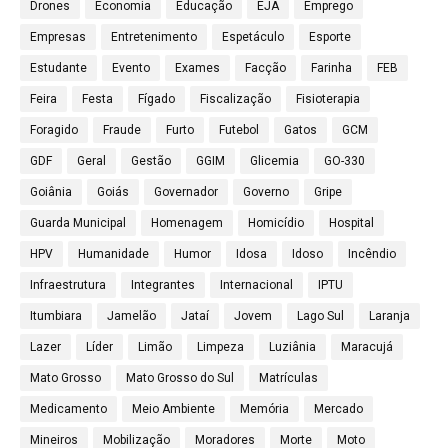
Drones
Economia
Educação
EJA
Emprego
Empresas
Entretenimento
Espetáculo
Esporte
Estudante
Evento
Exames
Facção
Farinha
FEB
Feira
Festa
Fígado
Fiscalização
Fisioterapia
Foragido
Fraude
Furto
Futebol
Gatos
GCM
GDF
Geral
Gestão
GGIM
Glicemia
GO-330
Goiânia
Goiás
Governador
Governo
Gripe
Guarda Municipal
Homenagem
Homicídio
Hospital
HPV
Humanidade
Humor
Idosa
Idoso
Incêndio
Infraestrutura
Integrantes
Internacional
IPTU
Itumbiara
Jamelão
Jataí
Jovem
Lago Sul
Laranja
Lazer
Líder
Limão
Limpeza
Luziânia
Maracujá
Mato Grosso
Mato Grosso do Sul
Matrículas
Medicamento
Meio Ambiente
Memória
Mercado
Mineiros
Mobilização
Moradores
Morte
Moto