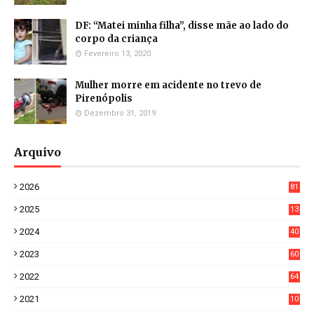
DF: “Matei minha filha”, disse mãe ao lado do
corpo da criança
Fevereiro 13, 2020
Mulher morre em acidente no trevo de
Pirenópolis
Dezembro 31, 2019
Arquivo
2026
81
3
2025
13
21
2024
40
1
2023
60
8
2022
64
7
2021
10
38