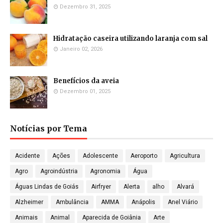
Dezembro 31, 2025
Hidratação caseira utilizando laranja com sal
Janeiro 02, 2026
Benefícios da aveia
Dezembro 01, 2025
Notícias por Tema
Acidente
Ações
Adolescente
Aeroporto
Agricultura
Agro
Agroindústria
Agronomia
Água
Águas Lindas de Goiás
Airfryer
Alerta
alho
Alvará
Alzheimer
Ambulância
AMMA
Anápolis
Anel Viário
Animais
Animal
Aparecida de Goiânia
Arte