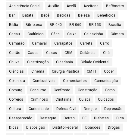
Assistência Social
Auxílio
Avelã
Azeitona
Bafômetro
Bar
Batata
Bebê
Bebidas
Beleza
Benefícios
Bíblia
Biblioteca
BR-040
BR-060
BR-153
Brasília
Cacau
Cadúnico
Cães
Caixa
Caldazinha
Câmara
Camarão
Carnaval
Carrapatos
Carreta
Carro
Cartão
Casca
Casos
CBM
Ceilândia
Chá
Chuva
Cicatrização
Cidadania
Cidade Ocidental
Ciências
Cinema
Cirurgia Plástica
CMTT
Coder
Colunista
Combustíveis
Comerciantes
Comunicação
Comurg
Concurso
Confronto
Construção
Corpo
Correios
Criminoso
Cristalina
Cuiabá
Cuidados
Cultura
Curiosidade
Defesa Civil
Dengue
Depressão
Desaparecido
Destaque
Detran
DF
Diabetes
Dica
Dicas
Disposição
Distrito Federal
Doações
Drogas