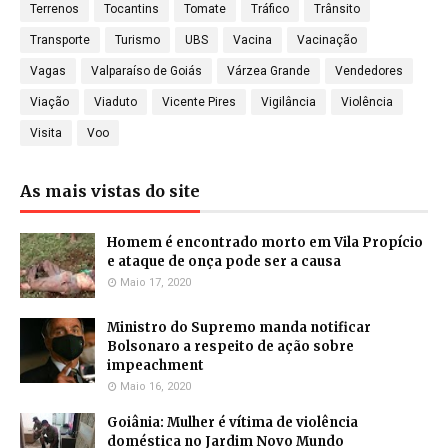
Terrenos
Tocantins
Tomate
Tráfico
Trânsito
Transporte
Turismo
UBS
Vacina
Vacinação
Vagas
Valparaíso de Goiás
Várzea Grande
Vendedores
Viação
Viaduto
Vicente Pires
Vigilância
Violência
Visita
Voo
As mais vistas do site
Homem é encontrado morto em Vila Propício
e ataque de onça pode ser a causa
Maio 17, 2020
Ministro do Supremo manda notificar
Bolsonaro a respeito de ação sobre
impeachment
Maio 16, 2020
Goiânia: Mulher é vítima de violência
doméstica no Jardim Novo Mundo