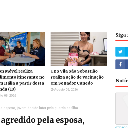
Siga 
n Móvel realiza
UBS Vila São Sebastião
imento itinerante no
realiza ação de vacinação
Notí
m Itália a partir desta
em Senador Canedo
da (10)
Agosto 08, 2026
to 08, 2026
la esposa, jovem decide lutar pela guarda da filha
 agredido pela esposa,