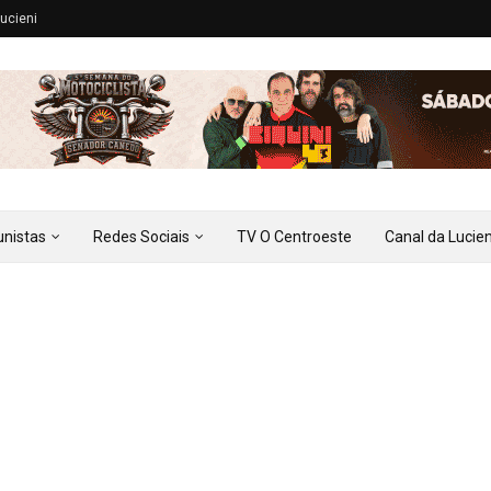
ucieni
unistas
Redes Sociais
TV O Centroeste
Canal da Lucien