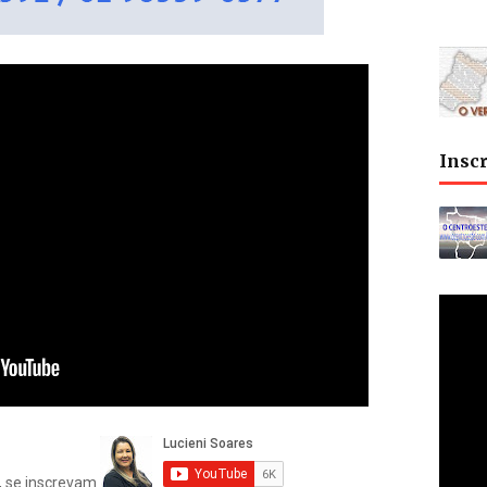
Insc
i, se inscrevam