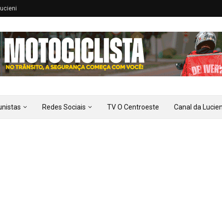
ucieni
unistas
Redes Sociais
TV O Centroeste
Canal da Lucien