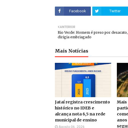
Facebook
Twitter
ANTERIOR
Rio Verde: Homem é preso por desacato,
dirigia embriagado
Mais Notícias
Jataí registra crescimento
Mais 
histórico no IDEB e
part
alcança nota 6,5 na rede
come
municipal de ensino
anos 
segu
Agosto 06, 2026