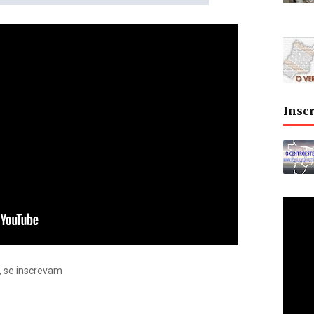
Insc
, se inscrevam