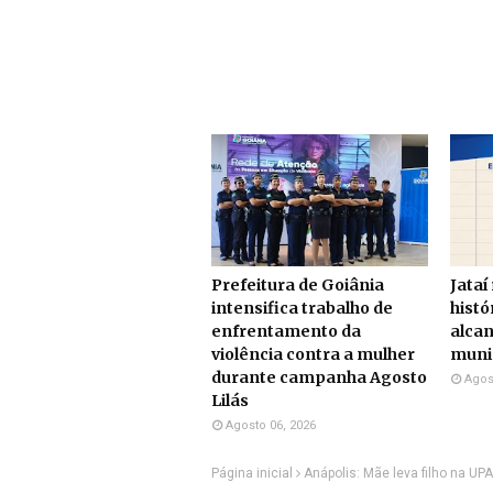
Prefeitura de Goiânia
Jataí
intensifica trabalho de
histó
enfrentamento da
alcan
violência contra a mulher
munic
durante campanha Agosto
Agos
Lilás
Agosto 06, 2026
Página inicial
Anápolis: Mãe leva filho na UP