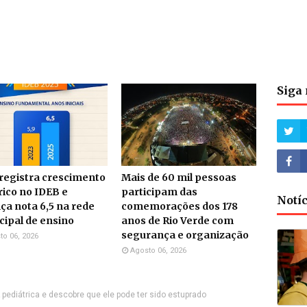
Siga 
 registra crescimento
Mais de 60 mil pessoas
rico no IDEB e
participam das
Notí
ça nota 6,5 na rede
comemorações dos 178
ipal de ensino
anos de Rio Verde com
segurança e organização
to 06, 2026
Agosto 06, 2026
A pediátrica e descobre que ele pode ter sido estuprado