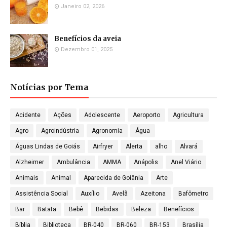
Janeiro 02, 2026
Benefícios da aveia
Dezembro 01, 2025
Notícias por Tema
Acidente
Ações
Adolescente
Aeroporto
Agricultura
Agro
Agroindústria
Agronomia
Água
Águas Lindas de Goiás
Airfryer
Alerta
alho
Alvará
Alzheimer
Ambulância
AMMA
Anápolis
Anel Viário
Animais
Animal
Aparecida de Goiânia
Arte
Assistência Social
Auxílio
Avelã
Azeitona
Bafômetro
Bar
Batata
Bebê
Bebidas
Beleza
Benefícios
Bíblia
Biblioteca
BR-040
BR-060
BR-153
Brasília