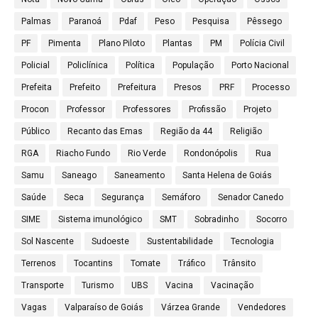
Palmas
Paranoá
Pdaf
Peso
Pesquisa
Pêssego
PF
Pimenta
Plano Piloto
Plantas
PM
Polícia Civil
Policial
Policlínica
Política
População
Porto Nacional
Prefeita
Prefeito
Prefeitura
Presos
PRF
Processo
Procon
Professor
Professores
Profissão
Projeto
Público
Recanto das Emas
Região da 44
Religião
RGA
Riacho Fundo
Rio Verde
Rondonópolis
Rua
Samu
Saneago
Saneamento
Santa Helena de Goiás
Saúde
Seca
Segurança
Semáforo
Senador Canedo
SIME
Sistema imunológico
SMT
Sobradinho
Socorro
Sol Nascente
Sudoeste
Sustentabilidade
Tecnologia
Terrenos
Tocantins
Tomate
Tráfico
Trânsito
Transporte
Turismo
UBS
Vacina
Vacinação
Vagas
Valparaíso de Goiás
Várzea Grande
Vendedores