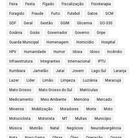
Feira
Festa
Fígado
Fiscalização
Fisioterapia
Foragido
Fraude
Furto
Futebol
Gatos
GCM
GDF
Geral
Gestão
GGIM
Glicemia
GO-330
Goiânia
Goiás
Governador
Governo
Gripe
Guarda Municipal
Homenagem
Homicídio
Hospital
HPV
Humanidade
Humor
Idosa
Idoso
Incêndio
Infraestrutura
Integrantes
Internacional
IPTU
Itumbiara
Jamelão
Jataí
Jovem
Lago Sul
Laranja
Lazer
Líder
Limão
Limpeza
Luziânia
Maracujá
Mato Grosso
Mato Grosso do Sul
Matrículas
Medicamento
Meio Ambiente
Memória
Mercado
Mineiros
Mobilização
Moradores
Morte
Moto
Motociclista
Motorista
MT
Multas
Município
Música
Mutirão
Natal
Negócios
Neurodivergência
Nota
Novo Gama
Obras
Óleo
Operação
Ossos