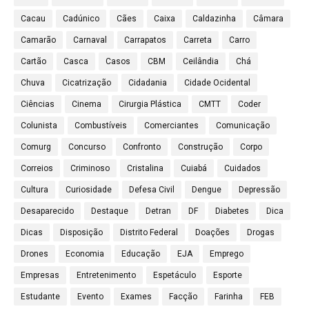
Cacau
Cadúnico
Cães
Caixa
Caldazinha
Câmara
Camarão
Carnaval
Carrapatos
Carreta
Carro
Cartão
Casca
Casos
CBM
Ceilândia
Chá
Chuva
Cicatrização
Cidadania
Cidade Ocidental
Ciências
Cinema
Cirurgia Plástica
CMTT
Coder
Colunista
Combustíveis
Comerciantes
Comunicação
Comurg
Concurso
Confronto
Construção
Corpo
Correios
Criminoso
Cristalina
Cuiabá
Cuidados
Cultura
Curiosidade
Defesa Civil
Dengue
Depressão
Desaparecido
Destaque
Detran
DF
Diabetes
Dica
Dicas
Disposição
Distrito Federal
Doações
Drogas
Drones
Economia
Educação
EJA
Emprego
Empresas
Entretenimento
Espetáculo
Esporte
Estudante
Evento
Exames
Facção
Farinha
FEB