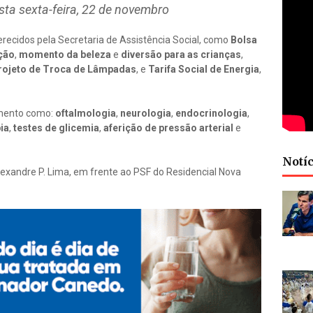
esta sexta-feira, 22 de novembro
recidos pela Secretaria de Assistência Social, como
Bolsa
ção
,
momento da beleza
e
diversão para as crianças
,
rojeto de Troca de Lâmpadas
, e
Tarifa Social de Energia
,
imento como:
oftalmologia
,
neurologia
,
endocrinologia
,
ia
,
testes de glicemia
,
aferição de pressão arterial
e
Notíc
lexandre P. Lima, em frente ao PSF do Residencial Nova