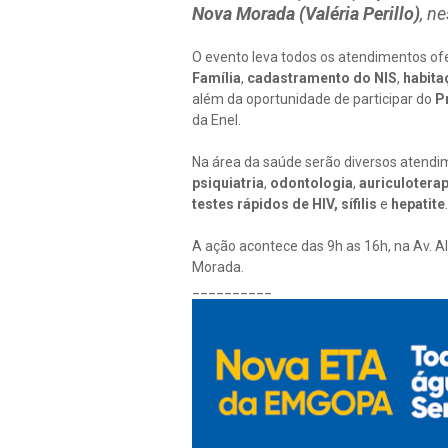
Nova Morada (Valéria Perillo)
, n
O evento leva todos os atendimentos ofe
Família
,
cadastramento do NIS
,
habita
além da oportunidade de participar do
P
da Enel.
Na área da saúde serão diversos atend
psiquiatria
,
odontologia
,
auriculoterap
testes rápidos de HIV, sífilis
e
hepatite
.
A ação acontece das 9h as 16h, na Av. A
Morada.
__________