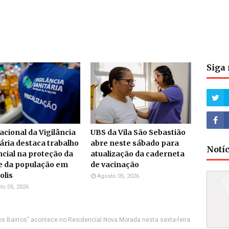
Siga 
acional da Vigilância
UBS da Vila São Sebastião
ária destaca trabalho
abre neste sábado para
Notí
cial na proteção da
atualização da caderneta
e da população em
de vacinação
olis
Agosto 05, 2026
to 05, 2026
s Bairros" acontece no Residencial Nova Morada nesta sexta-feira