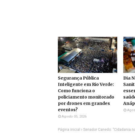
Segurança Pública
Dia N
Inteligente em Rio Verde:
Sanit
Como funciona o
essen
policiamento monitorado
saúd
por drones em grandes
Anáp
eventos?
Agos
Agosto 05, 2026
Página inicial
Senador Canedo: "Cidadania no