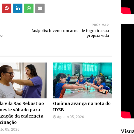
PRÓXIMA
Anápolis: Jovem com arma de fogo tira sua
po
própria vida
a Vila São Sebastião
Goiânia avança na nota do
neste sábado para
IDEB
ização da caderneta
Agosto 05, 2026
acinação
to 05, 2026
Visua