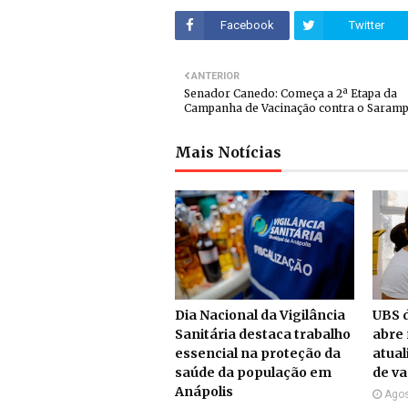
Facebook
Twitter
ANTERIOR
Senador Canedo: Começa a 2ª Etapa da
Campanha de Vacinação contra o Saram
Mais Notícias
Dia Nacional da Vigilância
UBS d
Sanitária destaca trabalho
abre 
essencial na proteção da
atual
saúde da população em
de v
Anápolis
Agos