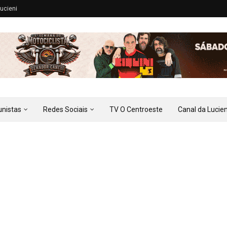
ucieni
unistas
Redes Sociais
TV O Centroeste
Canal da Lucien