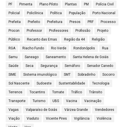
PF
Pimenta
Plano Piloto
Plantas
PM
Polícia Civil
Policial
Policlínica
Política
População
Porto Nacional
Prefeita
Prefeito
Prefeitura
Presos
PRF
Processo
Procon
Professor
Professores
Profissão
Projeto
Público
Recanto das Emas
Região da 44
Religião
RGA
Riacho Fundo
Rio Verde
Rondonópolis
Rua
Samu
Saneago
Saneamento
Santa Helena de Goiás
Saúde
Seca
Segurança
Semáforo
Senador Canedo
SIME
Sistema imunológico
SMT
Sobradinho
Socorro
Sol Nascente
Sudoeste
Sustentabilidade
Tecnologia
Terrenos
Tocantins
Tomate
Tráfico
Trânsito
Transporte
Turismo
UBS
Vacina
Vacinação
Vagas
Valparaíso de Goiás
Várzea Grande
Vendedores
Viação
Viaduto
Vicente Pires
Vigilância
Violência