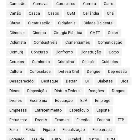
Camarão
Carnaval
Carrapatos
Carreta
Carro
Cartão
Casca
Casos
CBM
Ceilândia
Chá
Chuva
Cicatrização
Cidadania
Cidade Ocidental
Ciências
Cinema
Cirurgia Plástica
CMTT
Coder
Colunista
Combustíveis
Comerciantes
Comunicação
Comurg
Concurso
Confronto
Construção
Corpo
Correios
Criminoso
Cristalina
Cuiabá
Cuidados
Cultura
Curiosidade
Defesa Civil
Dengue
Depressão
Desaparecido
Destaque
Detran
DF
Diabetes
Dica
Dicas
Disposição
Distrito Federal
Doações
Drogas
Drones
Economia
Educação
EJA
Emprego
Empresas
Entretenimento
Espetáculo
Esporte
Estudante
Evento
Exames
Facção
Farinha
FEB
Feira
Festa
Fígado
Fiscalização
Fisioterapia
Foragido
Fraude
Furto
Futebol
Gatos
GCM