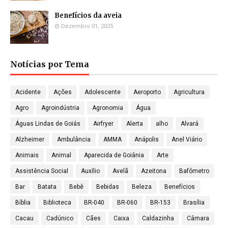
Benefícios da aveia
Dezembro 01, 2025
Notícias por Tema
Acidente
Ações
Adolescente
Aeroporto
Agricultura
Agro
Agroindústria
Agronomia
Água
Águas Lindas de Goiás
Airfryer
Alerta
alho
Alvará
Alzheimer
Ambulância
AMMA
Anápolis
Anel Viário
Animais
Animal
Aparecida de Goiânia
Arte
Assistência Social
Auxílio
Avelã
Azeitona
Bafômetro
Bar
Batata
Bebê
Bebidas
Beleza
Benefícios
Bíblia
Biblioteca
BR-040
BR-060
BR-153
Brasília
Cacau
Cadúnico
Cães
Caixa
Caldazinha
Câmara