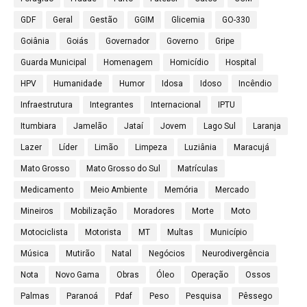
GDF
Geral
Gestão
GGIM
Glicemia
GO-330
Goiânia
Goiás
Governador
Governo
Gripe
Guarda Municipal
Homenagem
Homicídio
Hospital
HPV
Humanidade
Humor
Idosa
Idoso
Incêndio
Infraestrutura
Integrantes
Internacional
IPTU
Itumbiara
Jamelão
Jataí
Jovem
Lago Sul
Laranja
Lazer
Líder
Limão
Limpeza
Luziânia
Maracujá
Mato Grosso
Mato Grosso do Sul
Matrículas
Medicamento
Meio Ambiente
Memória
Mercado
Mineiros
Mobilização
Moradores
Morte
Moto
Motociclista
Motorista
MT
Multas
Município
Música
Mutirão
Natal
Negócios
Neurodivergência
Nota
Novo Gama
Obras
Óleo
Operação
Ossos
Palmas
Paranoá
Pdaf
Peso
Pesquisa
Pêssego