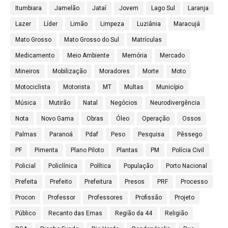
Itumbiara
Jamelão
Jataí
Jovem
Lago Sul
Laranja
Lazer
Líder
Limão
Limpeza
Luziânia
Maracujá
Mato Grosso
Mato Grosso do Sul
Matrículas
Medicamento
Meio Ambiente
Memória
Mercado
Mineiros
Mobilização
Moradores
Morte
Moto
Motociclista
Motorista
MT
Multas
Município
Música
Mutirão
Natal
Negócios
Neurodivergência
Nota
Novo Gama
Obras
Óleo
Operação
Ossos
Palmas
Paranoá
Pdaf
Peso
Pesquisa
Pêssego
PF
Pimenta
Plano Piloto
Plantas
PM
Polícia Civil
Policial
Policlínica
Política
População
Porto Nacional
Prefeita
Prefeito
Prefeitura
Presos
PRF
Processo
Procon
Professor
Professores
Profissão
Projeto
Público
Recanto das Emas
Região da 44
Religião