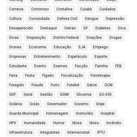
Correios
Criminoso
Cristalina
Cuiabá
Cuidados
Cultura
Curiosidade
Defesa Civil
Dengue
Depressão
Desaparecido
Destaque
Detran
DF
Diabetes
Dica
Dicas
Disposição
Distrito Federal
Doações
Drogas
Drones
Economia
Educação
EJA
Emprego
Empresas
Entretenimento
Espetáculo
Esporte
Estudante
Evento
Exames
Facção
Farinha
FEB
Feira
Festa
Fígado
Fiscalização
Fisioterapia
Foragido
Fraude
Furto
Futebol
Gatos
GCM
GDF
Geral
Gestão
GGIM
Glicemia
GO-330
Goiânia
Goiás
Governador
Governo
Gripe
Guarda Municipal
Homenagem
Homicídio
Hospital
HPV
Humanidade
Humor
Idosa
Idoso
Incêndio
Infraestrutura
Integrantes
Internacional
IPTU