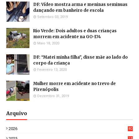
DF: Vídeo mostra arma e meninas seminuas
dançando em banheiro de escola
Setembro 03, 2019
Rio Verde: Dois adultos e duas crianças
morrem em acidente na GO-174
Maio 18, 2020
DF: “Matei minha filha”, disse mãe ao lado do
corpo da criança
Fevereiro 13, 2020
Mulher morre em acidente no trevo de
Pirenópolis
Dezembro 31, 2019
Arquivo
2026
80
8
2025
13