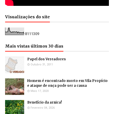
Visualizações do site
8
1
1
1
3
0
9
Mais vistas últimos 30 dias
Papel dos Vereadores
Outubro 31, 2011
Homem é encontrado morto em Vila Propício
e ataque de onça pode ser a causa
Maio 17, 2020
Benefício da arnica!
Fevereiro 04, 2026