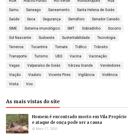
RGA
Riacho Fundo
Rio Verde
Rondonópolis
Rua
Samu
Saneago
Saneamento
Santa Helena de Goiás
Saúde
Seca
Segurança
Semáforo
Senador Canedo
SIME
Sistema imunológico
SMT
Sobradinho
Socorro
Sol Nascente
Sudoeste
Sustentabilidade
Tecnologia
Terrenos
Tocantins
Tomate
Tráfico
Trânsito
Transporte
Turismo
UBS
Vacina
Vacinação
Vagas
Valparaíso de Goiás
Várzea Grande
Vendedores
Viação
Viaduto
Vicente Pires
Vigilância
Violência
Visita
Voo
As mais vistas do site
Homem é encontrado morto em Vila Propício
e ataque de onça pode ser a causa
Maio 17, 2020