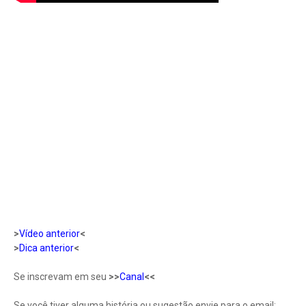
>
Vídeo anterior
<
>
Dica anterior
<
Se inscrevam em seu
>>
Canal
<<
Se você tiver alguma história ou sugestão envie para o email: