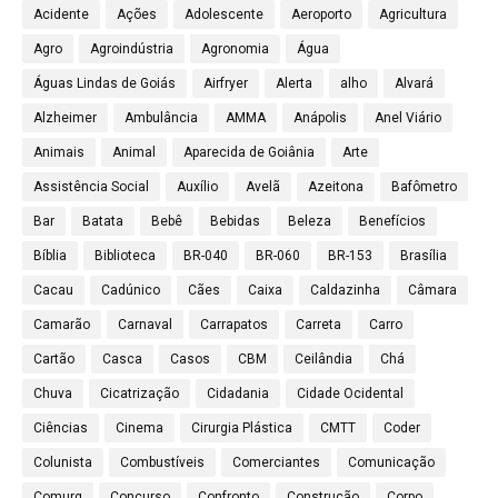
Acidente
Ações
Adolescente
Aeroporto
Agricultura
Agro
Agroindústria
Agronomia
Água
Águas Lindas de Goiás
Airfryer
Alerta
alho
Alvará
Alzheimer
Ambulância
AMMA
Anápolis
Anel Viário
Animais
Animal
Aparecida de Goiânia
Arte
Assistência Social
Auxílio
Avelã
Azeitona
Bafômetro
Bar
Batata
Bebê
Bebidas
Beleza
Benefícios
Bíblia
Biblioteca
BR-040
BR-060
BR-153
Brasília
Cacau
Cadúnico
Cães
Caixa
Caldazinha
Câmara
Camarão
Carnaval
Carrapatos
Carreta
Carro
Cartão
Casca
Casos
CBM
Ceilândia
Chá
Chuva
Cicatrização
Cidadania
Cidade Ocidental
Ciências
Cinema
Cirurgia Plástica
CMTT
Coder
Colunista
Combustíveis
Comerciantes
Comunicação
Comurg
Concurso
Confronto
Construção
Corpo