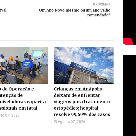
PRÓXIMA
ival
Um Ano Novo mesmo ou um ano velho
remendado?
o de Operação e
Crianças em Anápolis
tenção de
deixam de enfrentar
niveladoras capacita
viagens para tratamento
ssionais em Jataí
ortopédico; hospital
resolve 99,69% dos casos
to 07, 2026
Agosto 07, 2026