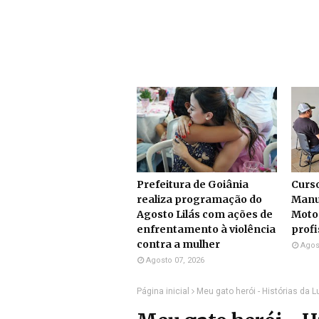
Prefeitura de Goiânia
Curs
realiza programação do
Manu
Agosto Lilás com ações de
Moto
enfrentamento à violência
profi
contra a mulher
Agos
Agosto 07, 2026
Página inicial
Meu gato herói - Histórias da L