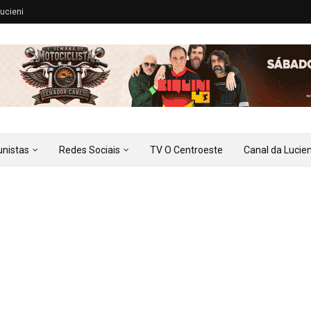
ucieni
unistas
Redes Sociais
TV O Centroeste
Canal da Lucien