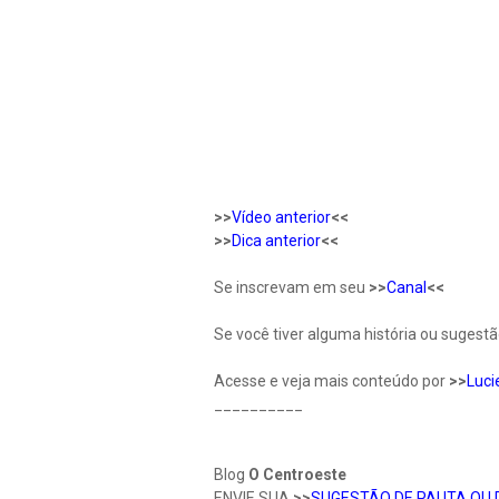
>>
Vídeo anterior
<<
>>
Dica anterior
<<
Se inscrevam em seu
>>
Canal
<<
Se você tiver alguma história ou sugestã
Acesse e veja mais conteúdo por
>>
Luci
__________
Blog
O Centroeste
ENVIE SUA
>>
SUGESTÃO DE PAUTA OU 