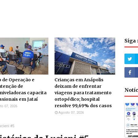
Siga 
o de Operação e
Crianças em Anápolis
tenção de
deixam de enfrentar
Notí
niveladoras capacita
viagens para tratamento
ssionais em Jataí
ortopédico; hospital
resolve 99,69% dos casos
to 07, 2026
Agosto 07, 2026
ucieni #5