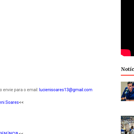
Notíc
o envie para o email:
lucienisoares13@gmail.com
eni Soares
<<
DENÚNCIA
<<