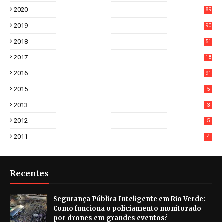
38
2020
89
7
2019
90
6
2018
51
3
2017
18
2
2016
91
2015
5
2013
3
2012
5
2011
4
Recentes
Segurança Pública Inteligente em Rio Verde:
Como funciona o policiamento monitorado
por drones em grandes eventos?