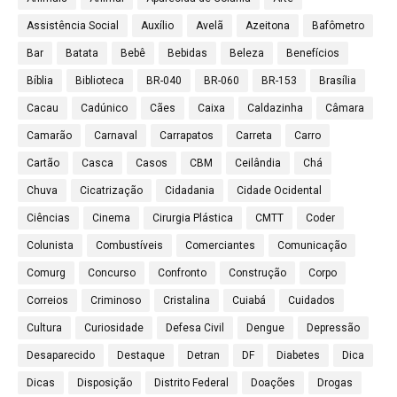
Assistência Social
Auxílio
Avelã
Azeitona
Bafômetro
Bar
Batata
Bebê
Bebidas
Beleza
Benefícios
Bíblia
Biblioteca
BR-040
BR-060
BR-153
Brasília
Cacau
Cadúnico
Cães
Caixa
Caldazinha
Câmara
Camarão
Carnaval
Carrapatos
Carreta
Carro
Cartão
Casca
Casos
CBM
Ceilândia
Chá
Chuva
Cicatrização
Cidadania
Cidade Ocidental
Ciências
Cinema
Cirurgia Plástica
CMTT
Coder
Colunista
Combustíveis
Comerciantes
Comunicação
Comurg
Concurso
Confronto
Construção
Corpo
Correios
Criminoso
Cristalina
Cuiabá
Cuidados
Cultura
Curiosidade
Defesa Civil
Dengue
Depressão
Desaparecido
Destaque
Detran
DF
Diabetes
Dica
Dicas
Disposição
Distrito Federal
Doações
Drogas