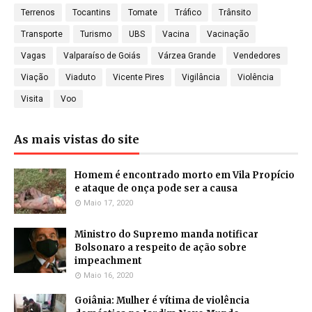
Terrenos
Tocantins
Tomate
Tráfico
Trânsito
Transporte
Turismo
UBS
Vacina
Vacinação
Vagas
Valparaíso de Goiás
Várzea Grande
Vendedores
Viação
Viaduto
Vicente Pires
Vigilância
Violência
Visita
Voo
As mais vistas do site
Homem é encontrado morto em Vila Propício
e ataque de onça pode ser a causa
Maio 17, 2020
Ministro do Supremo manda notificar
Bolsonaro a respeito de ação sobre
impeachment
Maio 16, 2020
Goiânia: Mulher é vítima de violência