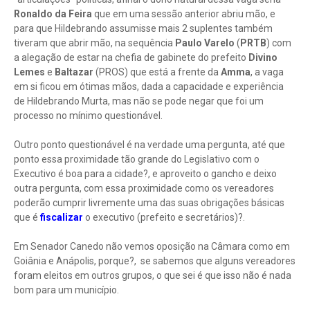
Ronaldo da Feira
que em uma sessão anterior abriu mão, e
para que Hildebrando assumisse mais 2 suplentes também
tiveram que abrir mão, na sequência
Paulo Varelo
(
PRTB
) com
a alegação de estar na chefia de gabinete do prefeito
Divino
Lemes
e
Baltazar
(PROS) que está a frente da
Amma
, a vaga
em si ficou em ótimas mãos, dada a capacidade e experiência
de Hildebrando Murta, mas não se pode negar que foi um
processo no mínimo questionável.
Outro ponto questionável é na verdade uma pergunta, até que
ponto essa proximidade tão grande do Legislativo com o
Executivo é boa para a cidade?, e aproveito o gancho e deixo
outra pergunta, com essa proximidade como os vereadores
poderão cumprir livremente uma das suas obrigações básicas
que é
fiscalizar
o executivo (prefeito e secretários)?.
Em Senador Canedo não vemos oposição na Câmara como em
Goiânia e Anápolis, porque?, se sabemos que alguns vereadores
foram eleitos em outros grupos, o que sei é que isso não é nada
bom para um município.