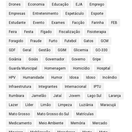
Drones
Economia
Educação
EJA
Emprego
Empresas
Entretenimento
Espetáculo
Esporte
Estudante
Evento
Exames
Facção
Farinha
FEB
Feira
Festa
Fígado
Fiscalização
Fisioterapia
Foragido
Fraude
Furto
Futebol
Gatos
GCM
GDF
Geral
Gestão
GGIM
Glicemia
GO-330
Goiânia
Goiás
Governador
Governo
Gripe
Guarda Municipal
Homenagem
Homicídio
Hospital
HPV
Humanidade
Humor
Idosa
Idoso
Incêndio
Infraestrutura
Integrantes
Internacional
IPTU
Itumbiara
Jamelão
Jataí
Jovem
Lago Sul
Laranja
Lazer
Líder
Limão
Limpeza
Luziânia
Maracujá
Mato Grosso
Mato Grosso do Sul
Matrículas
Medicamento
Meio Ambiente
Memória
Mercado