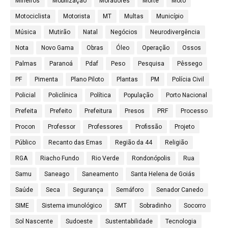
Mineiros
Mobilização
Moradores
Morte
Moto
Motociclista
Motorista
MT
Multas
Município
Música
Mutirão
Natal
Negócios
Neurodivergência
Nota
Novo Gama
Obras
Óleo
Operação
Ossos
Palmas
Paranoá
Pdaf
Peso
Pesquisa
Pêssego
PF
Pimenta
Plano Piloto
Plantas
PM
Polícia Civil
Policial
Policlínica
Política
População
Porto Nacional
Prefeita
Prefeito
Prefeitura
Presos
PRF
Processo
Procon
Professor
Professores
Profissão
Projeto
Público
Recanto das Emas
Região da 44
Religião
RGA
Riacho Fundo
Rio Verde
Rondonópolis
Rua
Samu
Saneago
Saneamento
Santa Helena de Goiás
Saúde
Seca
Segurança
Semáforo
Senador Canedo
SIME
Sistema imunológico
SMT
Sobradinho
Socorro
Sol Nascente
Sudoeste
Sustentabilidade
Tecnologia