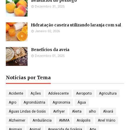
Benefícios do pêssego
Dezembro 31, 2025
Hidratação caseira utilizando laranja com sal
Janeiro 02, 2026
Benefícios da aveia
Dezembro 01, 2025
Notícias por Tema
Acidente
Ações
Adolescente
Aeroporto
Agricultura
Agro
Agroindústria
Agronomia
Água
Águas Lindas de Goiás
Airfryer
Alerta
alho
Alvará
Alzheimer
Ambulância
AMMA
Anápolis
Anel Viário
Animais
Animal
Aparecida de Goiânia
Arte