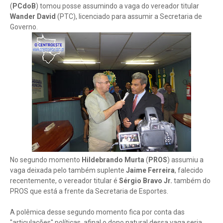
(
PCdoB
) tomou posse assumindo a vaga do vereador titular
Wander David
(PTC), licenciado para assumir a Secretaria de
Governo.
No segundo momento
Hildebrando Murta
(
PROS
) assumiu a
vaga deixada pelo também suplente
Jaime Ferreira
, falecido
recentemente, o vereador titular é
Sérgio Bravo Jr.
também do
PROS que está a frente da Secretaria de Esportes.
A polêmica desse segundo momento fica por conta das
"articulações" políticas, afinal o dono natural dessa vaga seria