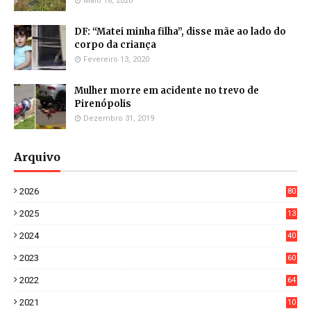
Maio 18, 2020
DF: “Matei minha filha”, disse mãe ao lado do
corpo da criança
Fevereiro 13, 2020
Mulher morre em acidente no trevo de
Pirenópolis
Dezembro 31, 2019
Arquivo
2026
80
0
2025
13
21
2024
40
1
2023
60
8
2022
64
7
2021
10