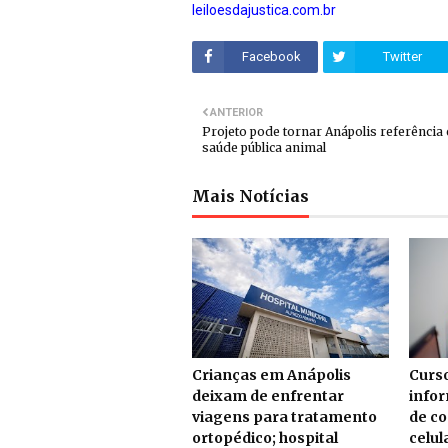
leiloesdajustica.com.br
Facebook
Twitter
ANTERIOR
Projeto pode tornar Anápolis referência
saúde pública animal
Mais Notícias
Crianças em Anápolis
Curso
deixam de enfrentar
info
viagens para tratamento
de c
ortopédico; hospital
celul