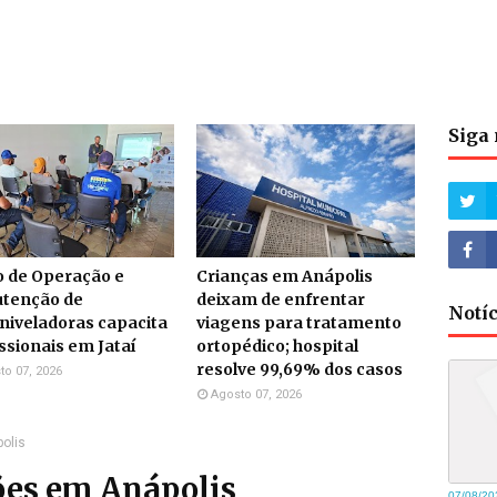
Siga 
o de Operação e
Crianças em Anápolis
tenção de
deixam de enfrentar
Notí
niveladoras capacita
viagens para tratamento
ssionais em Jataí
ortopédico; hospital
resolve 99,69% dos casos
to 07, 2026
Agosto 07, 2026
polis
lões em Anápolis