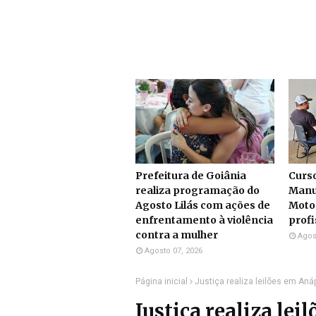
Prefeitura de Goiânia
Curs
realiza programação do
Manu
Agosto Lilás com ações de
Moto
enfrentamento à violência
profi
contra a mulher
Agos
Agosto 07, 2026
Página inicial
Justiça realiza leilões em Aná
Justiça realiza lei