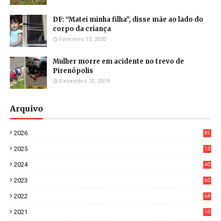
DF: “Matei minha filha”, disse mãe ao lado do
corpo da criança
Fevereiro 13, 2020
Mulher morre em acidente no trevo de
Pirenópolis
Dezembro 31, 2019
Arquivo
2026
81
3
2025
13
21
2024
40
1
2023
60
8
2022
64
7
2021
10
38