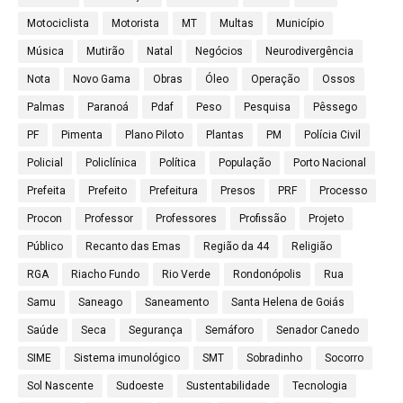
Motociclista
Motorista
MT
Multas
Município
Música
Mutirão
Natal
Negócios
Neurodivergência
Nota
Novo Gama
Obras
Óleo
Operação
Ossos
Palmas
Paranoá
Pdaf
Peso
Pesquisa
Pêssego
PF
Pimenta
Plano Piloto
Plantas
PM
Polícia Civil
Policial
Policlínica
Política
População
Porto Nacional
Prefeita
Prefeito
Prefeitura
Presos
PRF
Processo
Procon
Professor
Professores
Profissão
Projeto
Público
Recanto das Emas
Região da 44
Religião
RGA
Riacho Fundo
Rio Verde
Rondonópolis
Rua
Samu
Saneago
Saneamento
Santa Helena de Goiás
Saúde
Seca
Segurança
Semáforo
Senador Canedo
SIME
Sistema imunológico
SMT
Sobradinho
Socorro
Sol Nascente
Sudoeste
Sustentabilidade
Tecnologia