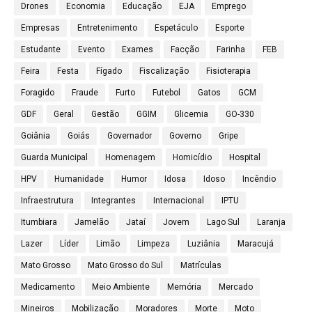
Drones
Economia
Educação
EJA
Emprego
Empresas
Entretenimento
Espetáculo
Esporte
Estudante
Evento
Exames
Facção
Farinha
FEB
Feira
Festa
Fígado
Fiscalização
Fisioterapia
Foragido
Fraude
Furto
Futebol
Gatos
GCM
GDF
Geral
Gestão
GGIM
Glicemia
GO-330
Goiânia
Goiás
Governador
Governo
Gripe
Guarda Municipal
Homenagem
Homicídio
Hospital
HPV
Humanidade
Humor
Idosa
Idoso
Incêndio
Infraestrutura
Integrantes
Internacional
IPTU
Itumbiara
Jamelão
Jataí
Jovem
Lago Sul
Laranja
Lazer
Líder
Limão
Limpeza
Luziânia
Maracujá
Mato Grosso
Mato Grosso do Sul
Matrículas
Medicamento
Meio Ambiente
Memória
Mercado
Mineiros
Mobilização
Moradores
Morte
Moto