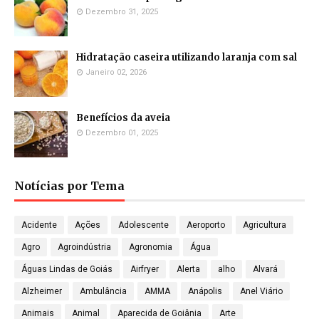
Dezembro 31, 2025
Hidratação caseira utilizando laranja com sal
Janeiro 02, 2026
Benefícios da aveia
Dezembro 01, 2025
Notícias por Tema
Acidente
Ações
Adolescente
Aeroporto
Agricultura
Agro
Agroindústria
Agronomia
Água
Águas Lindas de Goiás
Airfryer
Alerta
alho
Alvará
Alzheimer
Ambulância
AMMA
Anápolis
Anel Viário
Animais
Animal
Aparecida de Goiânia
Arte