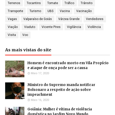
Terrenos
Tocantins
Tomate
Tráfico
Trânsito
Transporte
Turismo
UBS
Vacina
Vacinação
Vagas
Valparaíso de Goiás
Várzea Grande
Vendedores
Viação
Viaduto
Vicente Pires
Vigilância
Violência
Visita
Voo
As mais vistas do site
Homem é encontrado morto em Vila Propício
e ataque de onça pode ser a causa
Maio 17, 2020
Ministro do Supremo manda notificar
Bolsonaro a respeito de ação sobre
impeachment
Maio 16, 2020
Goiânia: Mulher é vítima de violência
doméstica no Jardim Novo Mundo