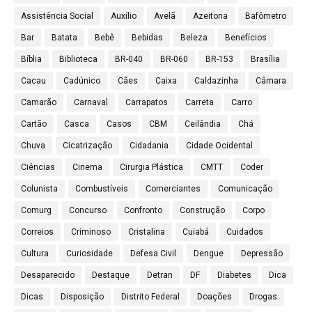
Assistência Social
Auxílio
Avelã
Azeitona
Bafômetro
Bar
Batata
Bebê
Bebidas
Beleza
Benefícios
Bíblia
Biblioteca
BR-040
BR-060
BR-153
Brasília
Cacau
Cadúnico
Cães
Caixa
Caldazinha
Câmara
Camarão
Carnaval
Carrapatos
Carreta
Carro
Cartão
Casca
Casos
CBM
Ceilândia
Chá
Chuva
Cicatrização
Cidadania
Cidade Ocidental
Ciências
Cinema
Cirurgia Plástica
CMTT
Coder
Colunista
Combustíveis
Comerciantes
Comunicação
Comurg
Concurso
Confronto
Construção
Corpo
Correios
Criminoso
Cristalina
Cuiabá
Cuidados
Cultura
Curiosidade
Defesa Civil
Dengue
Depressão
Desaparecido
Destaque
Detran
DF
Diabetes
Dica
Dicas
Disposição
Distrito Federal
Doações
Drogas