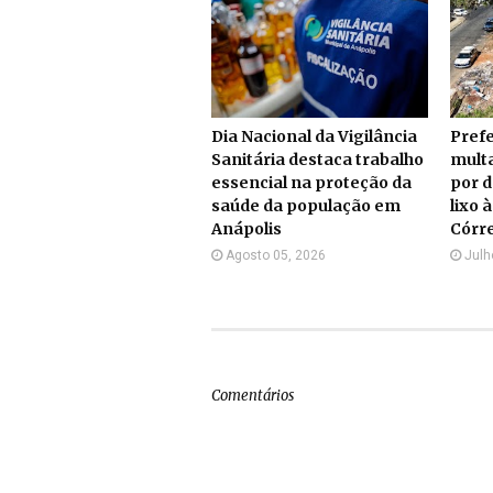
Dia Nacional da Vigilância
Prefe
Sanitária destaca trabalho
multa
essencial na proteção da
por d
saúde da população em
lixo 
Anápolis
Córr
Agosto 05, 2026
Julh
Comentários