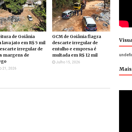
itura de Goiânia
GCM de Goiânia flagra
Visua
 lava jato em R$ 5 mil
descarte irregular de
escarte irregular de
entulho e empresa é
às margens de
multada em R$ 12 mil
u
n
d
e
f
ego
Julho 15, 2026
Mais 
o 21, 2026