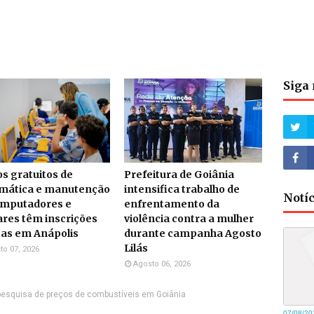
Siga 
s gratuitos de
Prefeitura de Goiânia
rmática e manutenção
intensifica trabalho de
Notí
omputadores e
enfrentamento da
ares têm inscrições
violência contra a mulher
tas em Anápolis
durante campanha Agosto
Lilás
to 07, 2026
Agosto 06, 2026
 pesquisa de preços de combustíveis em Goiânia