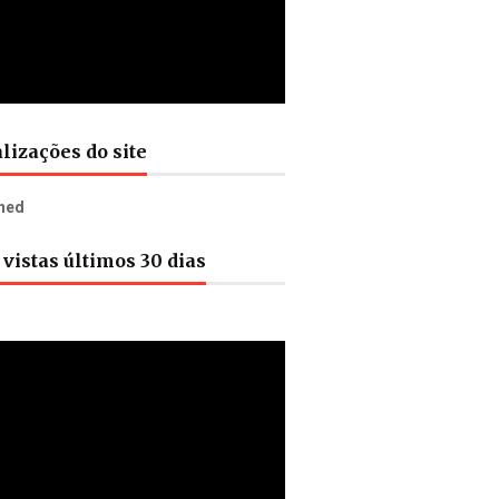
lizações do site
n
e
d
vistas últimos 30 dias