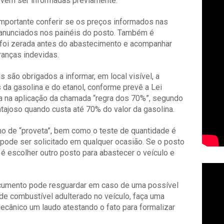
devem ser informadas previamente.
 importante conferir se os preços informados nas
nunciados nos painéis do posto. Também é
foi zerada antes do abastecimento e acompanhar
ranças indevidas.
são obrigados a informar, em local visível, a
 da gasolina e do etanol, conforme prevê a Lei
ia na aplicação da chamada “regra dos 70%”, segundo
ntajoso quando custa até 70% do valor da gasolina.
mo de “proveta”, bem como o teste de quantidade é
pode ser solicitado em qualquer ocasião. Se o posto
 é escolher outro posto para abastecer o veículo e
documento pode resguardar em caso de uma possível
 de combustível adulterado no veículo, faça uma
mecânico um laudo atestando o fato para formalizar