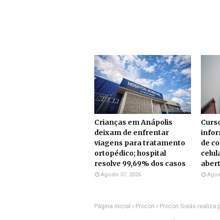
Crianças em Anápolis
Curso
deixam de enfrentar
info
viagens para tratamento
de c
ortopédico; hospital
celul
resolve 99,69% dos casos
aber
Agosto 07, 2026
Agos
Página inicial
Procon
Procon Goiás realiza