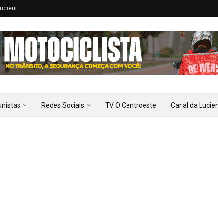
ucieni
unistas
Redes Sociais
TV O Centroeste
Canal da Lucien